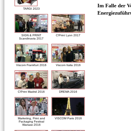
Im Falle der V
TARGI 2023
Energiezuführ
SIGN & PRINT
C!Print Lyon 2017
Scandinavia 2017
Viscom Frankfurt 2016
Viscom Italia 2016
C!Print Madrid 2016
DREMA 2016
Marketing, Print and
VISCOM Paris 2016
Packaging Festival
Warsaw 2016