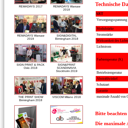
Technische D
REMADAYS 2017
REMADAYS Warsaw
2018
ART
Versorgungsspannung
Modulstärke
Stromstärke
REMADAYS Warsaw
SIGN&DIGITAL
2019
Birmingham 2018
Wirksamkeit des Licht
Lichtstrom
Farbtemperatur
(K)
SIGN PRINT & PACK
SIGN&PRINT
Oslo 2018
SCANDINAVIA
Stockholm 2019
Betriebstemperatur
Abstrahlwinkel
Schutzart
Garantie
maximale Anzahl von 
THE PRINT SHOW
VISCOM Milano 2018
Birmingham 2018
Bitte beachten 
Die maximale 