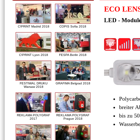
ECO LEN
LED - Module
C!PRINT Madrid 2018
COPIS Sofia 2018
C!PRINT Lyon 2018
FESPA Berlin 2018
FESTIWAL DRUKU
GRAFIMA Belgrad 2018
Warsaw 2018
Polycarbo
breiter A
bis zu 50
REKLAMA POLYGRAF
REKLAMA POLYGRAF
2017
Prague 2018
Wasserbe