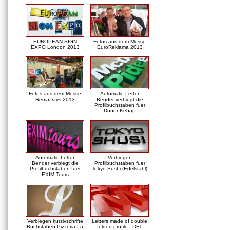
EUROPEAN SIGN
Fotos aus dem Messe
EXPO London 2013
EuroReklama 2013
Fotos aus dem Messe
Automatic Letter
RemaDays 2013
Bender verbiegt die
Profilbuchstaben fuer
Doner Kebap
Automatic Letter
Verbiegen
Bender verbiegt die
Profilbuchstaben fuer
Profilbuchstaben fuer
Tokyo Sushi (Edelstahl)
EXIM Tours
Verbiegen kursivschrifte
Letters made of double
Buchstaben Pizzeria La
folded profile - DFT