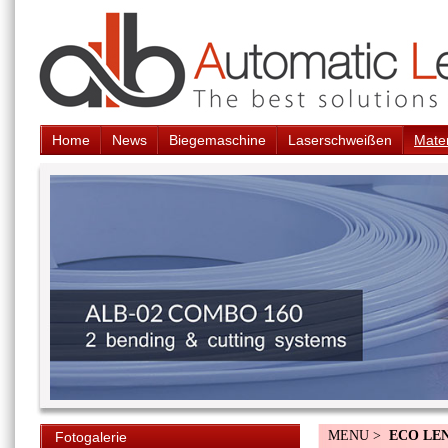
Home
News
Biegemaschine
Laserschweißen
Mater
MENU >
ECO LE
Fotogalerie