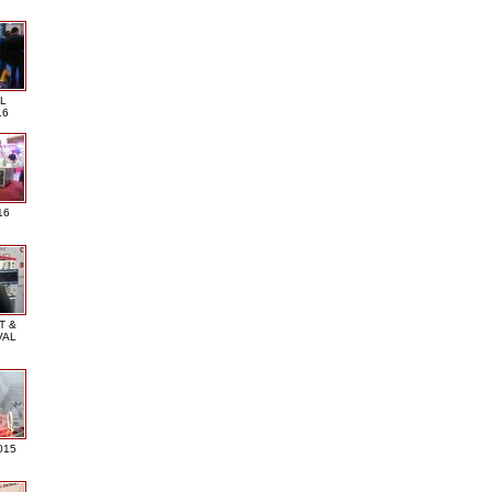
L
16
16
T &
VAL
015