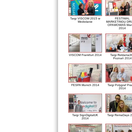
Targi VISCOM 2015 w
FESTIWAL
Mediolanie
MARKETINGU DRU
OPAWOWAŃ War
2014
VISCOM Frankfurt 2014
Targi Reklama3
Poznań 2014
FESPA Munich 2014
Targi Polygraf Pr
2014
Targi SignDigitalUK
Targi RemaDays 
2014