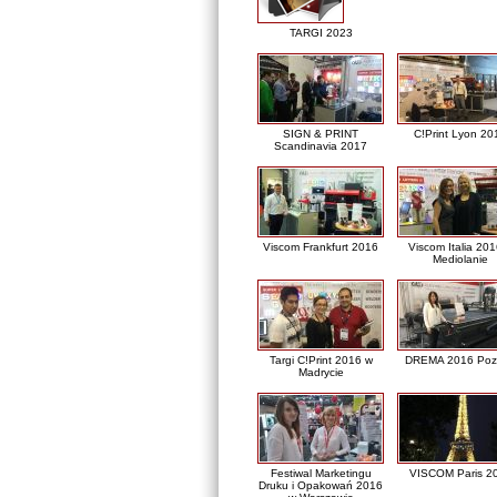
TARGI 2023
SIGN & PRINT
C!Print Lyon 20
Scandinavia 2017
Viscom Frankfurt 2016
Viscom Italia 20
Mediolanie
Targi C!Print 2016 w
DREMA 2016 Poz
Madrycie
Festiwal Marketingu
VISCOM Paris 2
Druku i Opakowań 2016