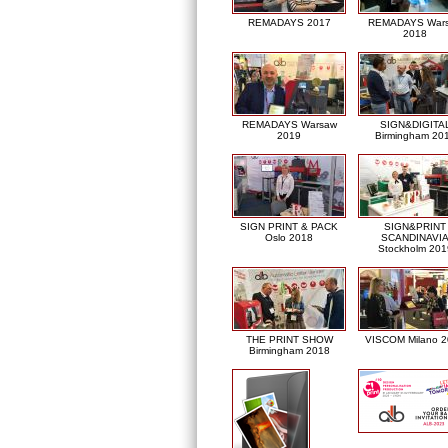
REMADAYS 2017
REMADAYS War
2018
REMADAYS Warsaw
SIGN&DIGITA
2019
Birmingham 20
SIGN PRINT & PACK
SIGN&PRINT
Oslo 2018
SCANDINAVI
Stockholm 201
THE PRINT SHOW
VISCOM Milano 
Birmingham 2018