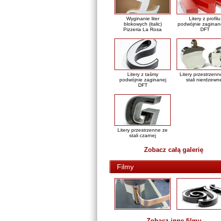
Wyginanie liter
Litery z profilu
blokowych (italic)
podwójnie zaginan
Pizzeria La Rosa
DFT
Litery z taśmy
Litery przestrzenn
podwójnie zaginanej
stali nierdzewn
DFT
Litery przestrzenne ze
stali czarnej
Zobacz całą galerię
Filmy
Zobacz inne filmy