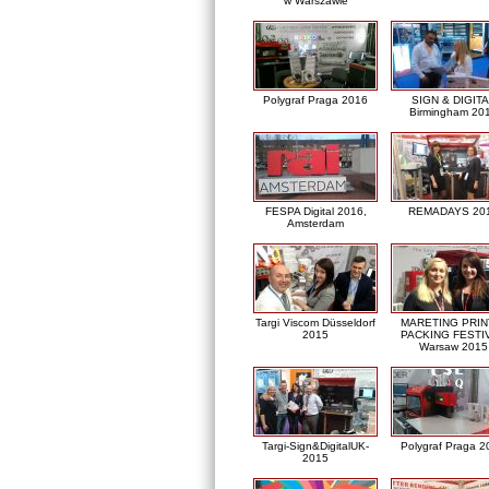
w Warszawie
Polygraf Praga 2016
SIGN & DIGITA
Birmingham 20
FESPA Digital 2016,
REMADAYS 20
Amsterdam
Targi Viscom Düsseldorf
MARETING PRIN
2015
PACKING FESTI
Warsaw 2015
Targi-Sign&DigitalUK-
Polygraf Praga 2
2015