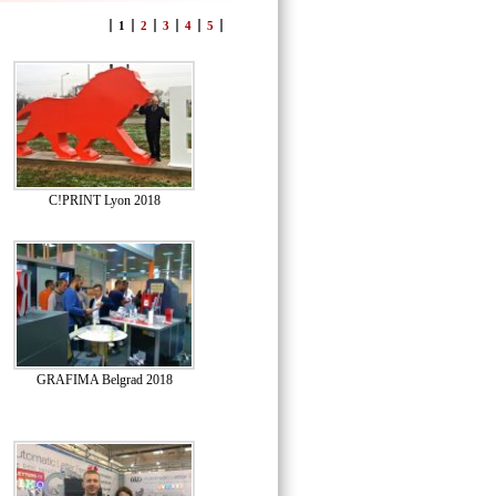
1
2
3
4
5
C!PRINT Lyon 2018
GRAFIMA Belgrad 2018