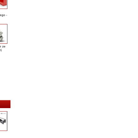
ego -
e ze
ej