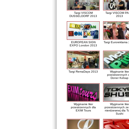
Targi VISCOM
Targi VISCOM PA
DUSSELDORF 2013
2013
EUROPEAN SIGN
Targi Euroreklama
EXPO London 2013
Targi RemaDays 2013
Wyginanie lite
przestrzennych 
Doner Kebap
Wyginanie liter
Wyginanie lite
przestrzennych dla
przestrzennych ze 
EXIM Tours
nierdzewnej dla T
Sushi