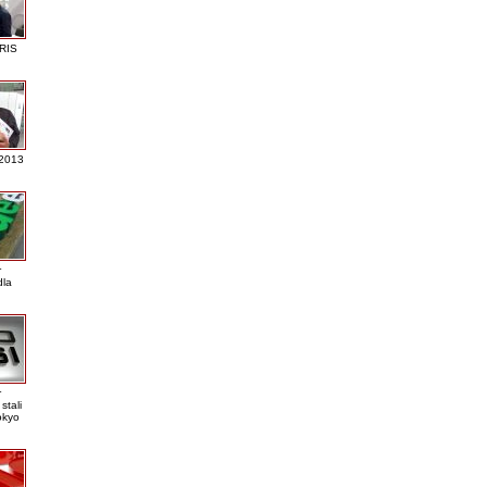
RIS
 2013
r
dla
r
stali
okyo