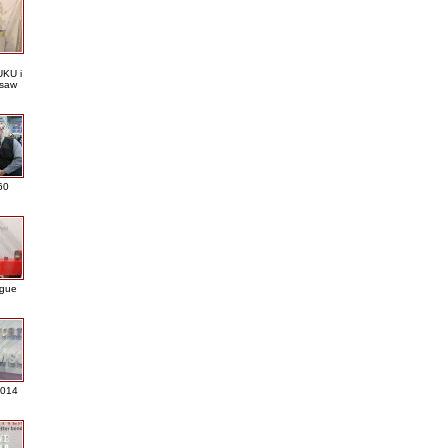
KU i
saw
60
ague
2014