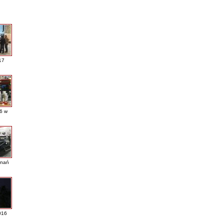
17
16 w
nań
016