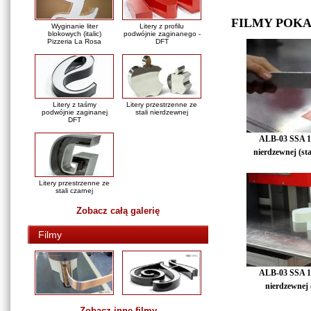
FILMY POK
Wyginanie liter
Litery z profilu
blokowych (italic)
podwójnie zaginanego -
Pizzeria La Rosa
DFT
Litery z taśmy
Litery przestrzenne ze
podwójnie zaginanej
stali nierdzewnej
DFT
ALB-03 SSA 110
nierdzewnej (sta
Litery przestrzenne ze
stali czarnej
Zobacz całą galerię
Filmy
ALB-03 SSA 110
nierdzewnej (
Zobacz inne filmy