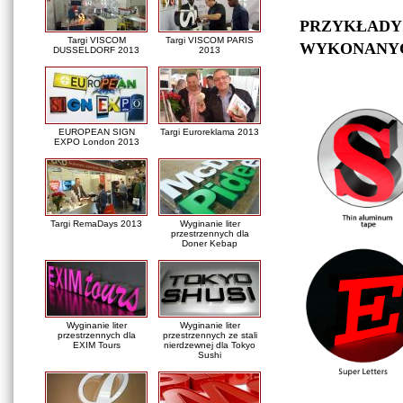
PRZYKŁADY
Targi VISCOM
Targi VISCOM PARIS
WYKONANY
DUSSELDORF 2013
2013
EUROPEAN SIGN
Targi Euroreklama 2013
EXPO London 2013
Targi RemaDays 2013
Wyginanie liter
przestrzennych dla
Doner Kebap
Wyginanie liter
Wyginanie liter
przestrzennych dla
przestrzennych ze stali
EXIM Tours
nierdzewnej dla Tokyo
Sushi