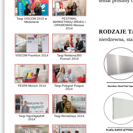
temat prosimy 
Targi VISCOM 2015 w
FESTIWAL
Mediolanie
MARKETINGU DRUKU i
OPAWOWAŃ Warsaw
2014
RODZAJE T
nierdzewna, st
VISCOM Frankfurt 2014
Targi Reklama360
Poznań 2014
FESPA Munich 2014
Targi Polygraf Prague
2014
Targi SignDigitalUK
Targi RemaDays 2014
2014