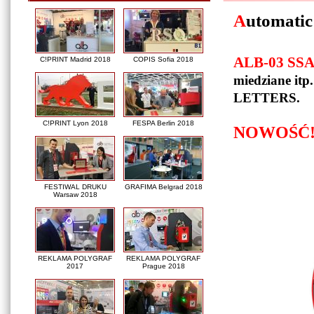
A
utomati
ALB-03 SSA
C!PRINT Madrid 2018
COPIS Sofia 2018
miedziane itp
LETTERS.
C!PRINT Lyon 2018
FESPA Berlin 2018
NOWOŚĆ!
FESTIWAL DRUKU
GRAFIMA Belgrad 2018
Warsaw 2018
REKLAMA POLYGRAF
REKLAMA POLYGRAF
2017
Prague 2018