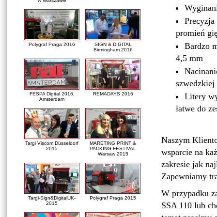
w Warszawie
Wyginanie
Precyzja
promień gi
Bardzo m
Polygraf Praga 2016
SIGN & DIGITAL
Birmingham 2016
4,5 mm
Nacinani
szwedzkiej 
FESPA Digital 2016,
REMADAYS 2016
Litery w
Amsterdam
łatwe do z
Naszym Kliento
Targi Viscom Düsseldorf
MARETING PRINT &
2015
PACKING FESTIVAL
wsparcie na ka
Warsaw 2015
zakresie jak na
Zapewniamy tran
W przypadku za
Targi-Sign&DigitalUK-
Polygraf Praga 2015
2015
SSA 110 lub chę