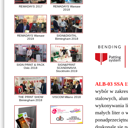
REMADAYS 2017
REMADAYS Warsaw
2018
REMADAYS Warsaw
SIGN&DIGITAL
2019
Birmingham 2018
SIGN PRINT & PACK
SIGN&PRINT
Oslo 2018
SCANDINAVIA
Stockholm 2019
ALB-03 SSA 1
wybór w zakresi
THE PRINT SHOW
VISCOM Milano 2018
stalowych, alu
Birmingham 2018
wykonywania l
małych liter o 
ponadprzeciętn
doskonale się n