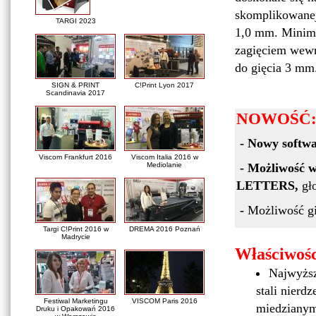
skomplikowanej
TARGI 2023
1,0 mm. Minima
zagięciem wewn
do gięcia 3 mm
SIGN & PRINT
C!Print Lyon 2017
Scandinavia 2017
NOWOŚĆ
-
Nowy softw
Viscom Frankfurt 2016
Viscom Italia 2016 w
Mediolanie
- Możliwość
w
LETTERS,
gł
-
Możliwość gi
Targi C!Print 2016 w
DREMA 2016 Poznań
Madrycie
Właściwośc
Najwyższ
stali nier
Festiwal Marketingu
VISCOM Paris 2016
miedzianymi
Druku i Opakowań 2016