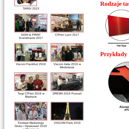
Rodzaje ta
TARGI 2023
SIGN & PRINT
C!Print Lyon 2017
Scandinavia 2017
Przykłady l
Viscom Frankfurt 2016
Viscom Italia 2016 w
Mediolanie
Targi C!Print 2016 w
DREMA 2016 Poznań
Madrycie
Festiwal Marketingu
VISCOM Paris 2016
Druku i Opakowań 2016