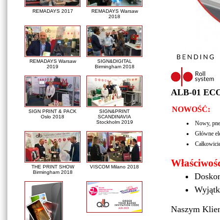
REMADAYS 2017
REMADAYS Warsaw
2018
REMADAYS Warsaw
SIGN&DIGITAL
2019
Birmingham 2018
ALB-01 ECO
NOWOŚĆ:
SIGN PRINT & PACK
SIGN&PRINT
Oslo 2018
SCANDINAVIA
Stockholm 2019
Nowy, pne
Główne ele
Całkowicie
Właściwośc
THE PRINT SHOW
VISCOM Milano 2018
Birmingham 2018
Doskon
Wyjątk
Naszym Klie