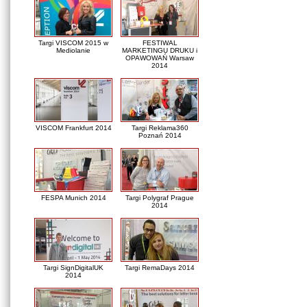
Targi VISCOM 2015 w
FESTIWAL
Mediolanie
MARKETINGU DRUKU i
OPAWOWAŃ Warsaw
2014
VISCOM Frankfurt 2014
Targi Reklama360
Poznań 2014
FESPA Munich 2014
Targi Polygraf Prague
2014
Targi SignDigitalUK
Targi RemaDays 2014
2014