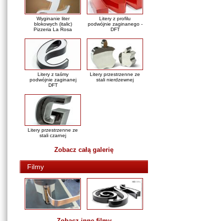
Wyginanie liter
Litery z profilu
blokowych (italic)
podwójnie zaginanego -
Pizzeria La Rosa
DFT
Litery z taśmy
Litery przestrzenne ze
podwójnie zaginanej
stali nierdzewnej
DFT
Litery przestrzenne ze
stali czarnej
Zobacz całą galerię
Filmy
Zobacz inne filmy