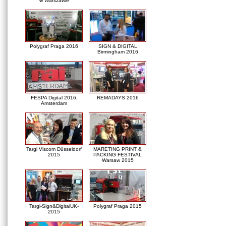
w Warszawie
Polygraf Praga 2016
SIGN & DIGITAL
Birmingham 2016
FESPA Digital 2016,
REMADAYS 2016
Amsterdam
Targi Viscom Düsseldorf
MARETING PRINT &
2015
PACKING FESTIVAL
Warsaw 2015
Targi-Sign&DigitalUK-
Polygraf Praga 2015
2015