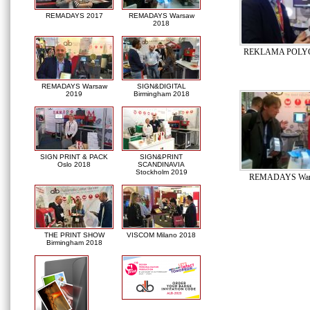
REMADAYS 2017
REMADAYS Warsaw
2018
REKLAMA POLYG
REMADAYS Warsaw
SIGN&DIGITAL
2019
Birmingham 2018
SIGN PRINT & PACK
SIGN&PRINT
Oslo 2018
SCANDINAVIA
Stockholm 2019
REMADAYS War
THE PRINT SHOW
VISCOM Milano 2018
Birmingham 2018