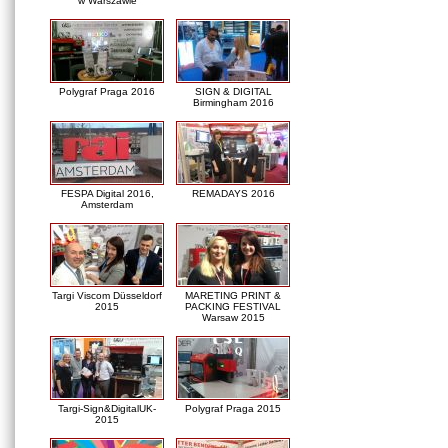
w Warszawie
Polygraf Praga 2016
SIGN & DIGITAL
Birmingham 2016
FESPA Digital 2016,
REMADAYS 2016
Amsterdam
Targi Viscom Düsseldorf
MARETING PRINT &
2015
PACKING FESTIVAL
Warsaw 2015
Targi-Sign&DigitalUK-
Polygraf Praga 2015
2015