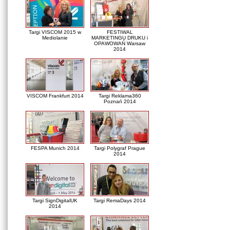
Targi VISCOM 2015 w
FESTIWAL
Mediolanie
MARKETINGU DRUKU i
OPAWOWAŃ Warsaw
2014
VISCOM Frankfurt 2014
Targi Reklama360
Poznań 2014
FESPA Munich 2014
Targi Polygraf Prague
2014
Targi SignDigitalUK
Targi RemaDays 2014
2014