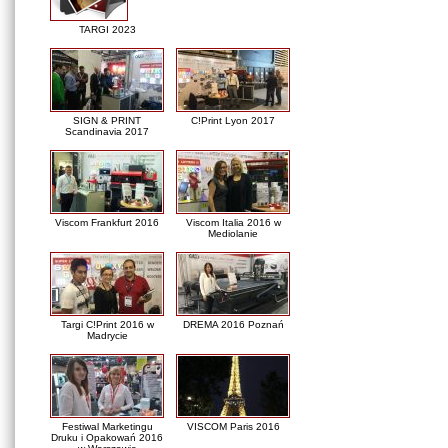
TARGI 2023
SIGN & PRINT
C!Print Lyon 2017
Scandinavia 2017
Viscom Frankfurt 2016
Viscom Italia 2016 w
Mediolanie
Targi C!Print 2016 w
DREMA 2016 Poznań
Madrycie
Festiwal Marketingu
VISCOM Paris 2016
Druku i Opakowań 2016