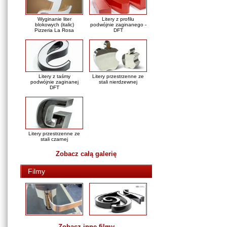
Wyginanie liter
Litery z profilu
blokowych (italic)
podwójnie zaginanego -
Pizzeria La Rosa
DFT
Litery z taśmy
Litery przestrzenne ze
podwójnie zaginanej
stali nierdzewnej
DFT
Litery przestrzenne ze
stali czarnej
Zobacz całą galerię
Filmy
Zobacz inne filmy