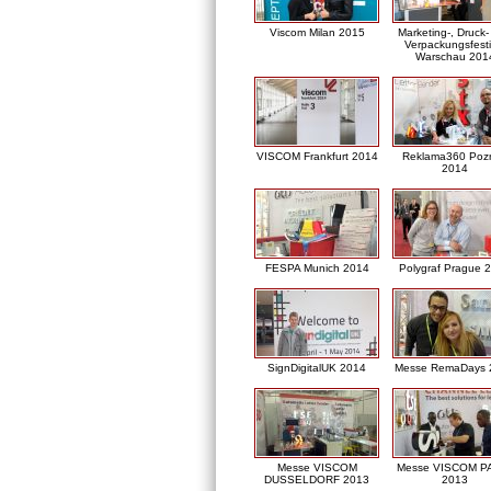
Viscom Milan 2015
Marketing-, Druck
Verpackungsfesti
Warschau 201
VISCOM Frankfurt 2014
Reklama360 Poz
2014
FESPA Munich 2014
Polygraf Prague 
SignDigitalUK 2014
Messe RemaDays 
Messe VISCOM
Messe VISCOM P
DUSSELDORF 2013
2013