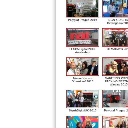
Polygraf Prague 2016
SIGN & DIGITA
Birmingham 20
FESPA Digital 2016,
REMADAYS 20
Amsterdam
Messe Viscom
MARETING PRIN
Düsseldorf 2015
PACKING FESTI
Warsaw 2015
Sign&DigitalUK-2015
Polygraf Prague 