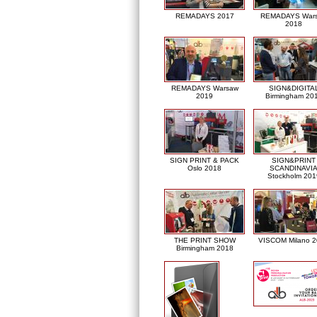
REMADAYS 2017
REMADAYS War
2018
REMADAYS Warsaw
SIGN&DIGITA
2019
Birmingham 20
SIGN PRINT & PACK
SIGN&PRINT
Oslo 2018
SCANDINAVI
Stockholm 201
THE PRINT SHOW
VISCOM Milano 
Birmingham 2018