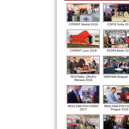
C!PRINT Madrid 2018
COPIS Sofia 20
C!PRINT Lyon 2018
FESPA Berlin 2
FESTIWAL DRUKU
GRAFIMA Belgrad
Warsaw 2018
REKLAMA POLYGRAF
REKLAMA POLY
2017
Prague 2018