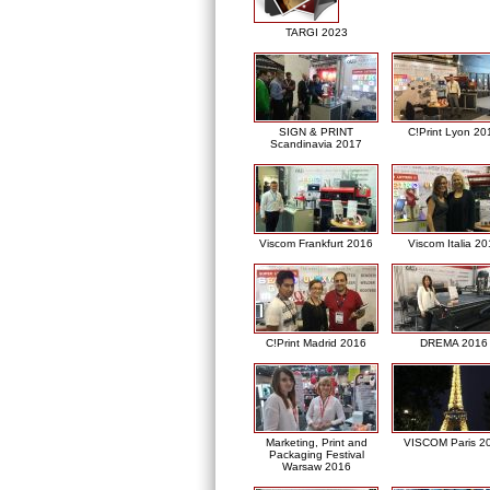
TARGI 2023
SIGN & PRINT
C!Print Lyon 20
Scandinavia 2017
Viscom Frankfurt 2016
Viscom Italia 2
C!Print Madrid 2016
DREMA 2016
Marketing, Print and
VISCOM Paris 2
Packaging Festival
Warsaw 2016