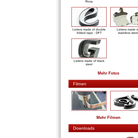
Rosa
Letters made of double
Letters made o
folded tape - DFT
stainless steel
Letters made of black
steel
Mehr Fotos
Filmen
Mehr Filmen
Downloads