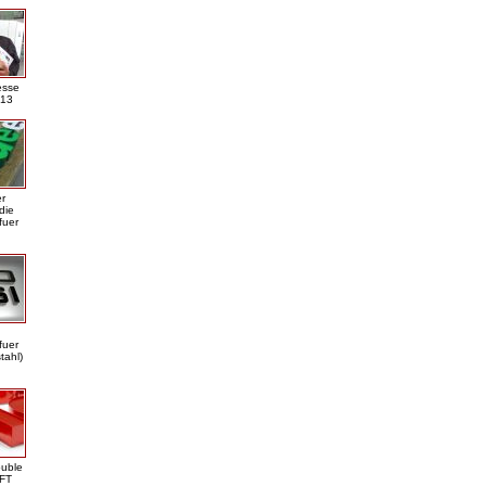
esse
013
er
die
fuer
fuer
tahl)
ouble
DFT