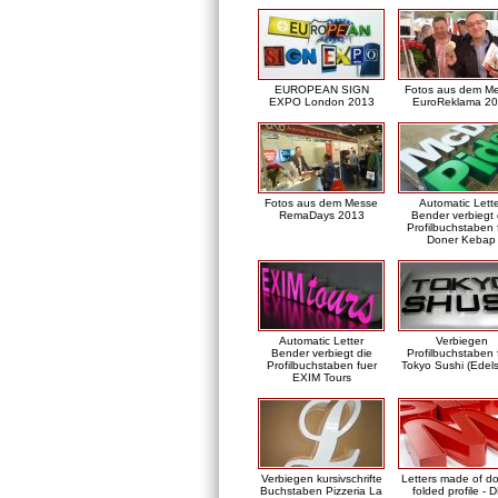
EUROPEAN SIGN
Fotos aus dem M
EXPO London 2013
EuroReklama 2
Fotos aus dem Messe
Automatic Lett
RemaDays 2013
Bender verbiegt 
Profilbuchstaben 
Doner Kebap
Automatic Letter
Verbiegen
Bender verbiegt die
Profilbuchstaben 
Profilbuchstaben fuer
Tokyo Sushi (Edels
EXIM Tours
Verbiegen kursivschrifte
Letters made of d
Buchstaben Pizzeria La
folded profile - 