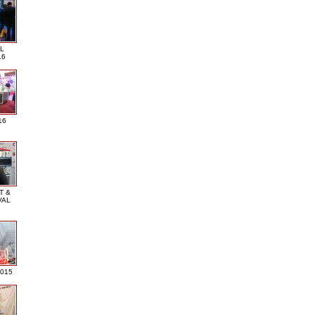
L
16
16
T &
VAL
2015