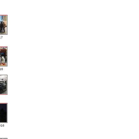
17
016
016