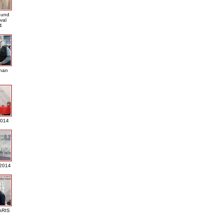
- und
val
4
nan
2014
2014
ARIS