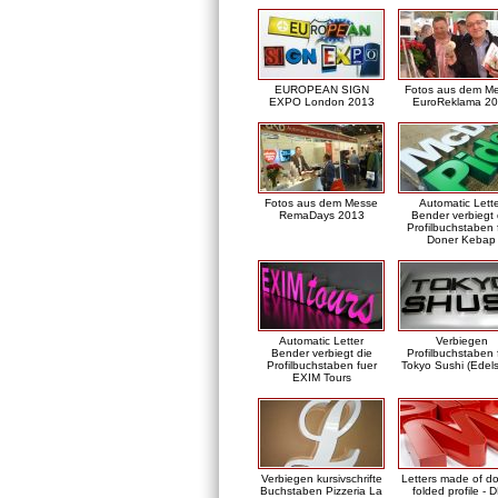
EUROPEAN SIGN
Fotos aus dem M
EXPO London 2013
EuroReklama 2
Fotos aus dem Messe
Automatic Lett
RemaDays 2013
Bender verbiegt 
Profilbuchstaben 
Doner Kebap
Automatic Letter
Verbiegen
Bender verbiegt die
Profilbuchstaben 
Profilbuchstaben fuer
Tokyo Sushi (Edels
EXIM Tours
Verbiegen kursivschrifte
Letters made of d
Buchstaben Pizzeria La
folded profile - 