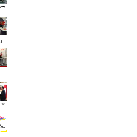
saw
L
18
A
9
2018