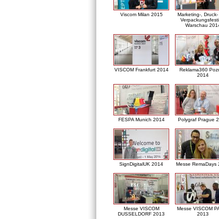
Viscom Milan 2015
Marketing-, Druck
Verpackungsfesti
Warschau 201
VISCOM Frankfurt 2014
Reklama360 Poz
2014
FESPA Munich 2014
Polygraf Prague 
SignDigitalUK 2014
Messe RemaDays 
Messe VISCOM
Messe VISCOM P
DUSSELDORF 2013
2013