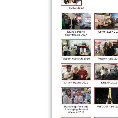
TARGI 2023
SIGN & PRINT
C!Print Lyon 20
Scandinavia 2017
Viscom Frankfurt 2016
Viscom Italia 2
C!Print Madrid 2016
DREMA 2016
Marketing, Print and
VISCOM Paris 2
Packaging Festival
Warsaw 2016