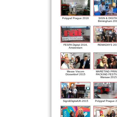
Polygraf Prague 2016
SIGN & DIGITA
Birmingham 20
FESPA Digital 2016,
REMADAYS 20
Amsterdam
Messe Viscom
MARETING PRIN
Düsseldorf 2015
PACKING FESTI
Warsaw 2015
Sign&DigitalUK-2015
Polygraf Prague 