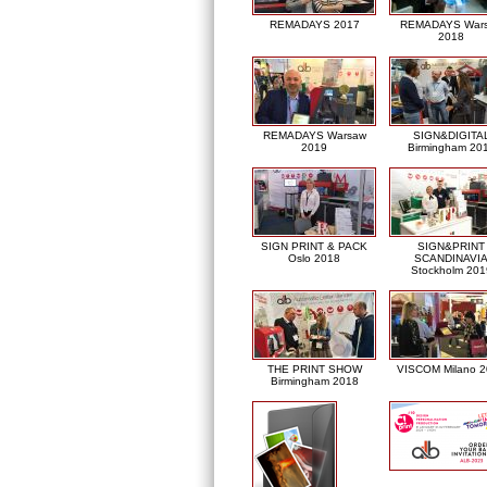
REMADAYS 2017
REMADAYS War
2018
REMADAYS Warsaw
SIGN&DIGITA
2019
Birmingham 20
SIGN PRINT & PACK
SIGN&PRINT
Oslo 2018
SCANDINAVI
Stockholm 201
THE PRINT SHOW
VISCOM Milano 
Birmingham 2018