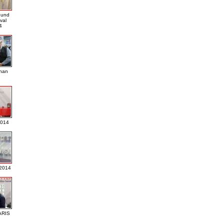
- und
val
4
nan
2014
2014
ARIS