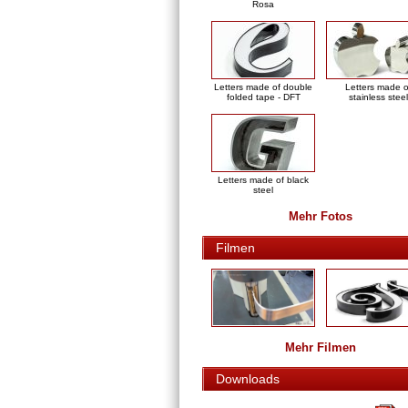
Rosa
Letters made of double
Letters made o
folded tape - DFT
stainless steel
Letters made of black
steel
Mehr Fotos
Filmen
Mehr Filmen
Downloads