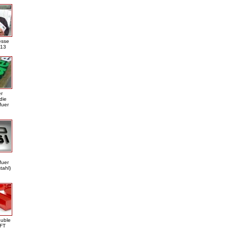
esse
013
er
die
fuer
fuer
tahl)
ouble
DFT