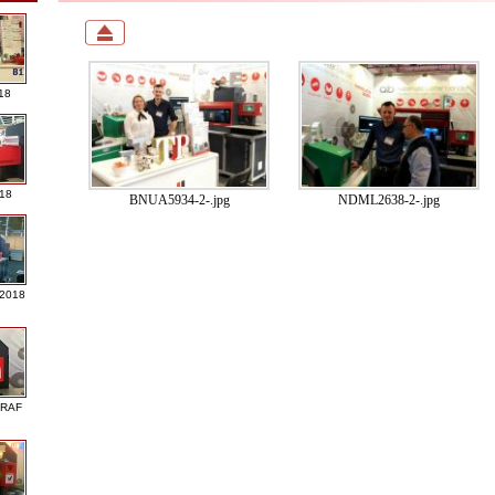
18
018
BNUA5934-2-.jpg
NDML2638-2-.jpg
 2018
GRAF