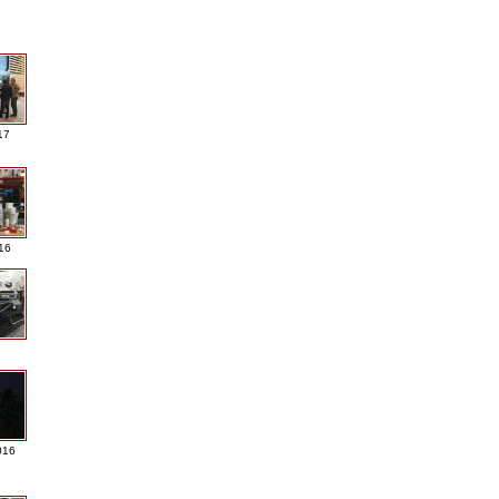
17
016
016