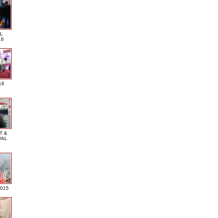
L
16
16
T &
VAL
2015