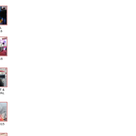
L
16
16
T &
VAL
015