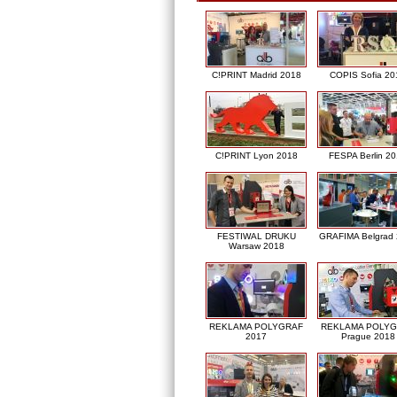
C!PRINT Madrid 2018
COPIS Sofia 20
C!PRINT Lyon 2018
FESPA Berlin 2
FESTIWAL DRUKU
GRAFIMA Belgrad
Warsaw 2018
REKLAMA POLYGRAF
REKLAMA POLY
2017
Prague 2018