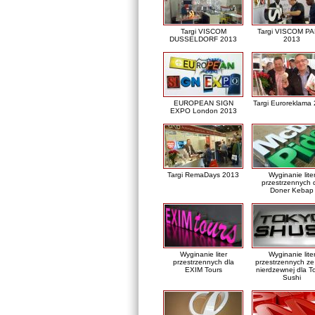
Targi VISCOM
Targi VISCOM PA
DUSSELDORF 2013
2013
EUROPEAN SIGN
Targi Euroreklama
EXPO London 2013
Targi RemaDays 2013
Wyginanie lite
przestrzennych 
Doner Kebap
Wyginanie liter
Wyginanie lite
przestrzennych dla
przestrzennych ze 
EXIM Tours
nierdzewnej dla T
Sushi