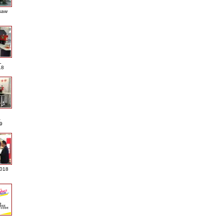
saw
L
18
A
9
2018