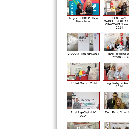
Targi VISCOM 2015 w
FESTIWAL
Mediolanie
MARKETINGU DRU
OPAWOWAŃ War
2014
VISCOM Frankfurt 2014
Targi Reklama3
Poznań 2014
FESPA Munich 2014
Targi Polygraf Pr
2014
Targi SignDigitalUK
Targi RemaDays 
2014