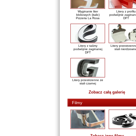
Wyginanie liter
Litery z profilu
blokowych (italic)
podwójnie zaginan
Pizzeria La Rosa
DFT
Litery z taśmy
Litery przestrzenn
podwójnie zaginanej
stali nierdzewn
DFT
Litery przestrzenne ze
stali czarnej
Zobacz całą galerię
Filmy
Zobacz inne filmy