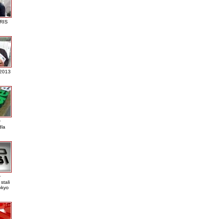
RIS
 2013
r
dla
r
stali
okyo