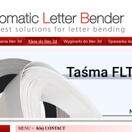
nia liter 3d
Kleje do liter 3d
Wyginarki do liter 3d
Spawarka la
MENU >
Klej CONTACT