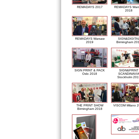
REMADAYS 2017
REMADAYS War
2018
REMADAYS Warsaw
SIGN&DIGITA
2019
Birmingham 20
SIGN PRINT & PACK
SIGN&PRINT
Oslo 2018
SCANDINAVI
Stockholm 201
THE PRINT SHOW
VISCOM Milano 
Birmingham 2018