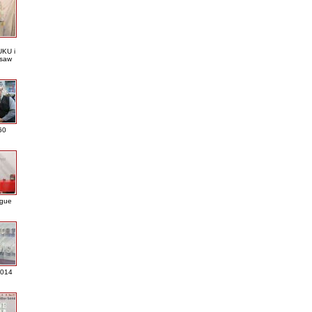
KU i
saw
60
ague
2014