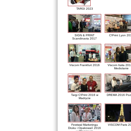
TARGI 2023
SIGN & PRINT
C!Print Lyon 20
Scandinavia 2017
Viscom Frankfurt 2016
Viscom Italia 20
Mediolanie
Targi C!Print 2016 w
DREMA 2016 Poz
Madrycie
Festiwal Marketingu
VISCOM Paris 2
Druku i Opakowań 2016