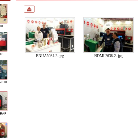
18
018
BNUA5934-2-.jpg
NDML2638-2-.jpg
 2018
GRAF