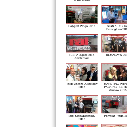
w Warszawie
Polygraf Praga 2016
SIGN & DIGITA
Birmingham 20
FESPA Digital 2016,
REMADAYS 20
Amsterdam
Targi Viscom Düsseldorf
MARETING PRIN
2015
PACKING FESTI
Warsaw 2015
Targi-Sign&DigitalUK-
Polygraf Praga 2
2015