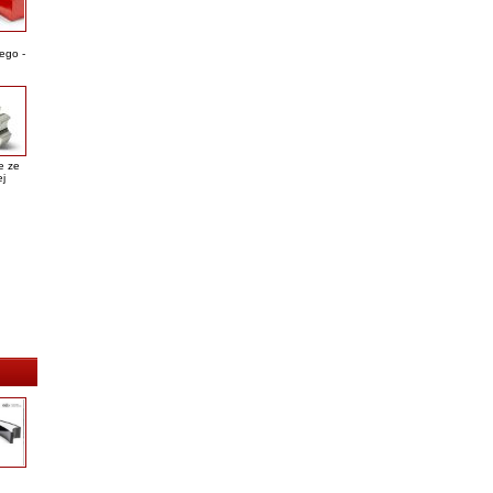
ego -
e ze
ej