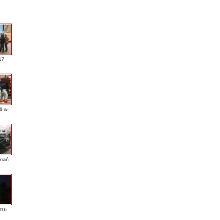
17
16 w
nań
016