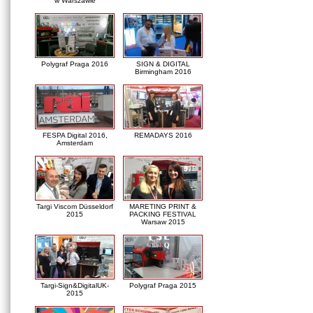
w Warszawie
Polygraf Praga 2016
SIGN & DIGITAL
Birmingham 2016
FESPA Digital 2016,
REMADAYS 2016
Amsterdam
Targi Viscom Düsseldorf
MARETING PRINT &
2015
PACKING FESTIVAL
Warsaw 2015
Targi-Sign&DigitalUK-
Polygraf Praga 2015
2015