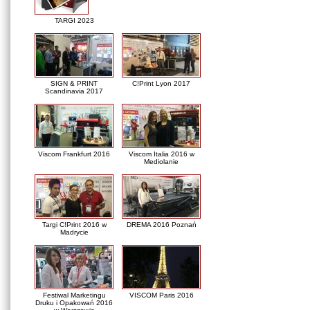
TARGI 2023
SIGN & PRINT
C!Print Lyon 2017
Scandinavia 2017
Viscom Frankfurt 2016
Viscom Italia 2016 w
Mediolanie
Targi C!Print 2016 w
DREMA 2016 Poznań
Madrycie
Festiwal Marketingu
VISCOM Paris 2016
Druku i Opakowań 2016