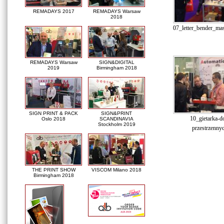
REMADAYS 2017
REMADAYS Warsaw
2018
07_letter_bender_ma
REMADAYS Warsaw
SIGN&DIGITAL
2019
Birmingham 2018
SIGN PRINT & PACK
SIGN&PRINT
10_gietarka-do
Oslo 2018
SCANDINAVIA
Stockholm 2019
przestrzennyc
THE PRINT SHOW
VISCOM Milano 2018
Birmingham 2018