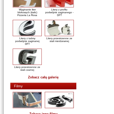
Wyginanie liter
Litery z profilu
blokowych (italic)
podwójnie zaginanego -
Pizzeria La Rosa
DFT
Litery z taśmy
Litery przestrzenne ze
podwójnie zaginanej
stali nierdzewnej
DFT
Litery przestrzenne ze
stali czarnej
Zobacz całą galerię
Filmy
Zobacz inne filmy