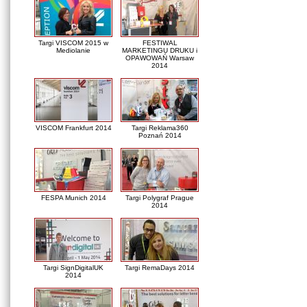
Targi VISCOM 2015 w
FESTIWAL
Mediolanie
MARKETINGU DRUKU i
OPAWOWAŃ Warsaw
2014
VISCOM Frankfurt 2014
Targi Reklama360
Poznań 2014
FESPA Munich 2014
Targi Polygraf Prague
2014
Targi SignDigitalUK
Targi RemaDays 2014
2014