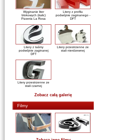
Wyginanie liter
Litery z profilu
blokowych (italic)
podwójnie zaginanego -
Pizzeria La Rosa
DFT
Litery z taśmy
Litery przestrzenne ze
podwójnie zaginanej
stali nierdzewnej
DFT
Litery przestrzenne ze
stali czarnej
Zobacz całą galerię
Filmy
Zobacz inne filmy