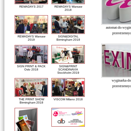
REMADAYS 2017
REMADAYS Warsaw
2018
automat-do-wygina
przestrzennyc
REMADAYS Warsaw
SIGN&DIGITAL
2019
Birmingham 2018
SIGN PRINT & PACK
SIGN&PRINT
Oslo 2018
SCANDINAVIA
Stockholm 2019
wyginarka-do-
przestrzennyc
THE PRINT SHOW
VISCOM Milano 2018
Birmingham 2018