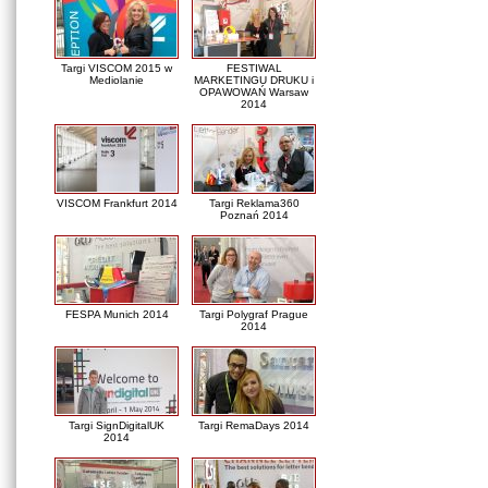
Targi VISCOM 2015 w
FESTIWAL
Mediolanie
MARKETINGU DRUKU i
OPAWOWAŃ Warsaw
2014
VISCOM Frankfurt 2014
Targi Reklama360
Poznań 2014
FESPA Munich 2014
Targi Polygraf Prague
2014
Targi SignDigitalUK
Targi RemaDays 2014
2014