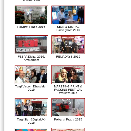
w Warszawie
Polygraf Praga 2016
SIGN & DIGITAL
Birmingham 2016
FESPA Digital 2016,
REMADAYS 2016
Amsterdam
Targi Viscom Düsseldorf
MARETING PRINT &
2015
PACKING FESTIVAL
Warsaw 2015
Targi-Sign&DigitalUK-
Polygraf Praga 2015
2015