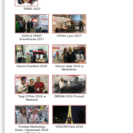
TARGI 2023
SIGN & PRINT
C!Print Lyon 2017
Scandinavia 2017
Viscom Frankfurt 2016
Viscom Italia 2016 w
Mediolanie
Targi C!Print 2016 w
DREMA 2016 Poznań
Madrycie
Festiwal Marketingu
VISCOM Paris 2016
Druku i Opakowań 2016