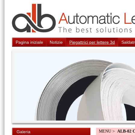
Pagina iniziale
Notizie
Piegattrici per lettere 3d
Saldatr
MENU >
ALB-02 
Galeria