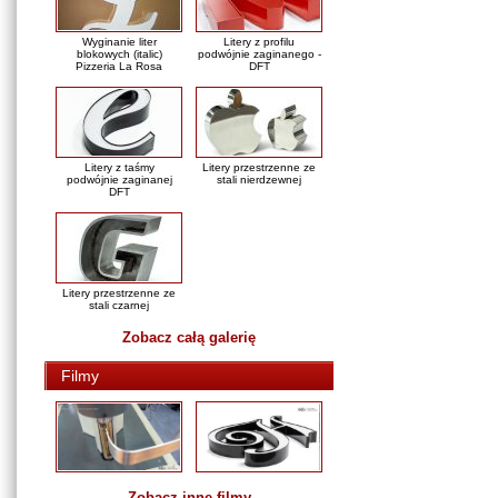
Wyginanie liter
Litery z profilu
blokowych (italic)
podwójnie zaginanego -
Pizzeria La Rosa
DFT
Litery z taśmy
Litery przestrzenne ze
podwójnie zaginanej
stali nierdzewnej
DFT
Litery przestrzenne ze
stali czarnej
Zobacz całą galerię
Filmy
Zobacz inne filmy