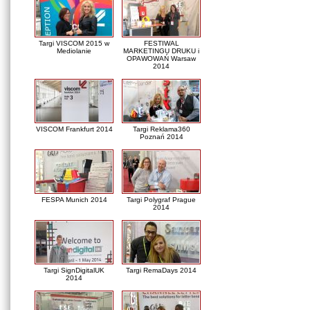
Targi VISCOM 2015 w
FESTIWAL
Mediolanie
MARKETINGU DRUKU i
OPAWOWAŃ Warsaw
2014
VISCOM Frankfurt 2014
Targi Reklama360
Poznań 2014
FESPA Munich 2014
Targi Polygraf Prague
2014
Targi SignDigitalUK
Targi RemaDays 2014
2014