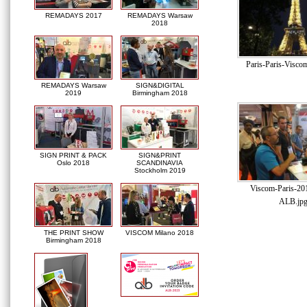
REMADAYS 2017
REMADAYS Warsaw
2018
Paris-Paris-Viscom
REMADAYS Warsaw
SIGN&DIGITAL
2019
Birmingham 2018
SIGN PRINT & PACK
SIGN&PRINT
Oslo 2018
SCANDINAVIA
Stockholm 2019
Viscom-Paris-20
ALB.jp
THE PRINT SHOW
VISCOM Milano 2018
Birmingham 2018