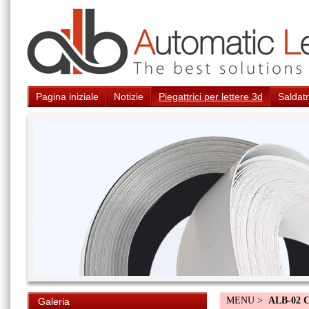
Pagina iniziale
Notizie
Piegattrici per lettere 3d
Saldatr
MENU >
ALB-02 
Galeria