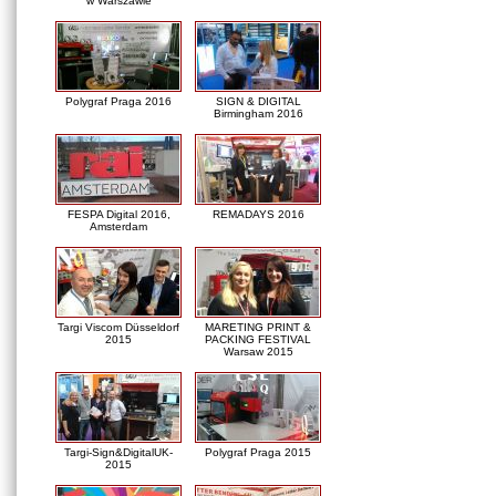
w Warszawie
Polygraf Praga 2016
SIGN & DIGITAL
Birmingham 2016
FESPA Digital 2016,
REMADAYS 2016
Amsterdam
Targi Viscom Düsseldorf
MARETING PRINT &
2015
PACKING FESTIVAL
Warsaw 2015
Targi-Sign&DigitalUK-
Polygraf Praga 2015
2015