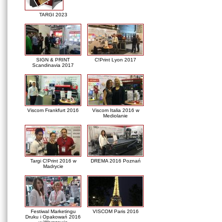
TARGI 2023
SIGN & PRINT
C!Print Lyon 2017
Scandinavia 2017
Viscom Frankfurt 2016
Viscom Italia 2016 w
Mediolanie
Targi C!Print 2016 w
DREMA 2016 Poznań
Madrycie
Festiwal Marketingu
VISCOM Paris 2016
Druku i Opakowań 2016