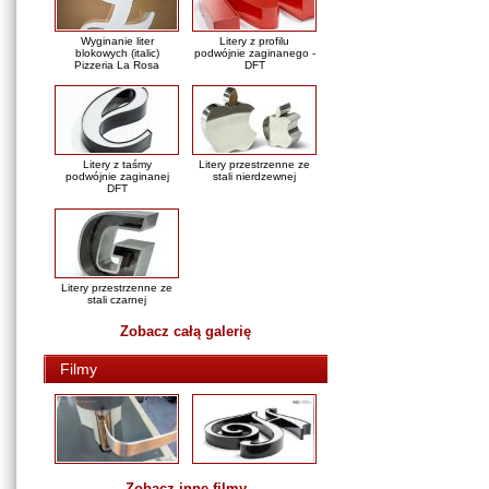
Wyginanie liter
Litery z profilu
blokowych (italic)
podwójnie zaginanego -
Pizzeria La Rosa
DFT
Litery z taśmy
Litery przestrzenne ze
podwójnie zaginanej
stali nierdzewnej
DFT
Litery przestrzenne ze
stali czarnej
Zobacz całą galerię
Filmy
Zobacz inne filmy