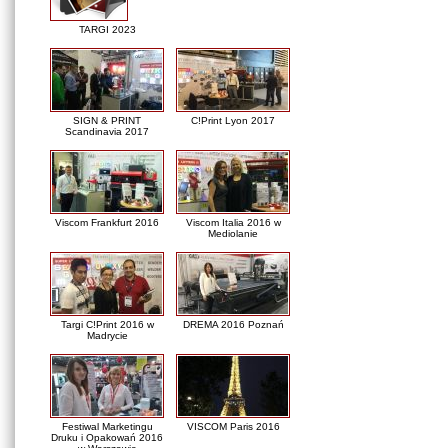
TARGI 2023
SIGN & PRINT
C!Print Lyon 2017
Scandinavia 2017
Viscom Frankfurt 2016
Viscom Italia 2016 w
Mediolanie
Targi C!Print 2016 w
DREMA 2016 Poznań
Madrycie
Festiwal Marketingu
VISCOM Paris 2016
Druku i Opakowań 2016