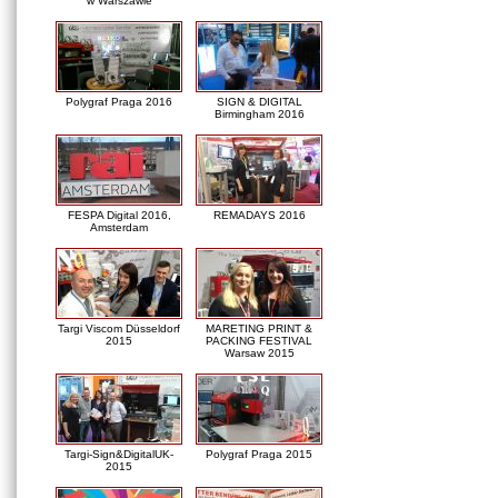
w Warszawie
Polygraf Praga 2016
SIGN & DIGITAL
Birmingham 2016
FESPA Digital 2016,
REMADAYS 2016
Amsterdam
Targi Viscom Düsseldorf
MARETING PRINT &
2015
PACKING FESTIVAL
Warsaw 2015
Targi-Sign&DigitalUK-
Polygraf Praga 2015
2015