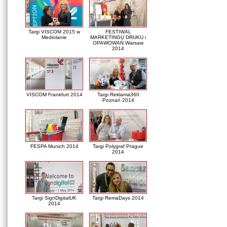
Targi VISCOM 2015 w
FESTIWAL
Mediolanie
MARKETINGU DRUKU i
OPAWOWAŃ Warsaw
2014
VISCOM Frankfurt 2014
Targi Reklama360
Poznań 2014
FESPA Munich 2014
Targi Polygraf Prague
2014
Targi SignDigitalUK
Targi RemaDays 2014
2014