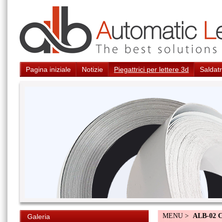
Pagina iniziale
Notizie
Piegattrici per lettere 3d
Saldatr
MENU >
ALB-02 
Galeria