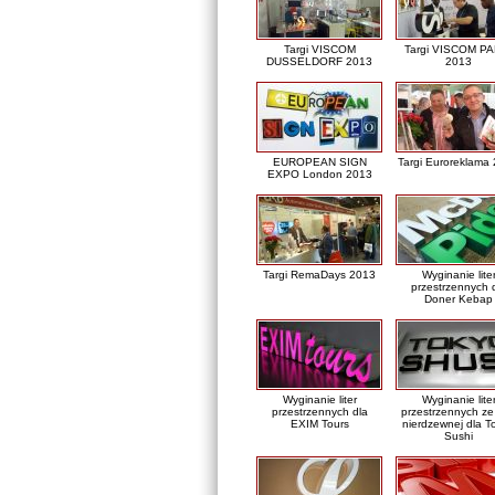
Targi VISCOM
Targi VISCOM PA
DUSSELDORF 2013
2013
EUROPEAN SIGN
Targi Euroreklama
EXPO London 2013
Targi RemaDays 2013
Wyginanie lite
przestrzennych 
Doner Kebap
Wyginanie liter
Wyginanie lite
przestrzennych dla
przestrzennych ze 
EXIM Tours
nierdzewnej dla T
Sushi