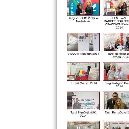
Targi VISCOM 2015 w
FESTIWAL
Mediolanie
MARKETINGU DRU
OPAWOWAŃ War
2014
VISCOM Frankfurt 2014
Targi Reklama3
Poznań 2014
FESPA Munich 2014
Targi Polygraf Pr
2014
Targi SignDigitalUK
Targi RemaDays 
2014