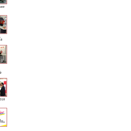
saw
L
18
A
9
2018