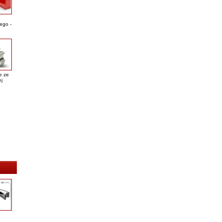
ego -
e ze
ej