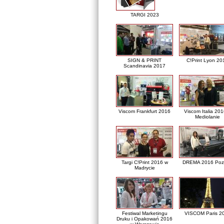
TARGI 2023
SIGN & PRINT
C!Print Lyon 20
Scandinavia 2017
Viscom Frankfurt 2016
Viscom Italia 20
Mediolanie
Targi C!Print 2016 w
DREMA 2016 Poz
Madrycie
Festiwal Marketingu
VISCOM Paris 2
Druku i Opakowań 2016