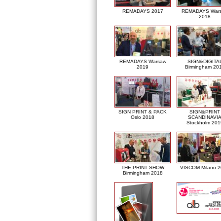
REMADAYS 2017
REMADAYS War
2018
REMADAYS Warsaw
SIGN&DIGITA
2019
Birmingham 20
SIGN PRINT & PACK
SIGN&PRINT
Oslo 2018
SCANDINAVI
Stockholm 201
THE PRINT SHOW
VISCOM Milano 
Birmingham 2018