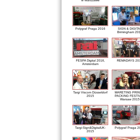
w Warszawie
Polygraf Praga 2016
SIGN & DIGITA
Birmingham 20
FESPA Digital 2016,
REMADAYS 20
Amsterdam
Targi Viscom Düsseldorf
MARETING PRIN
2015
PACKING FESTI
Warsaw 2015
Targi-Sign&DigitalUK-
Polygraf Praga 2
2015