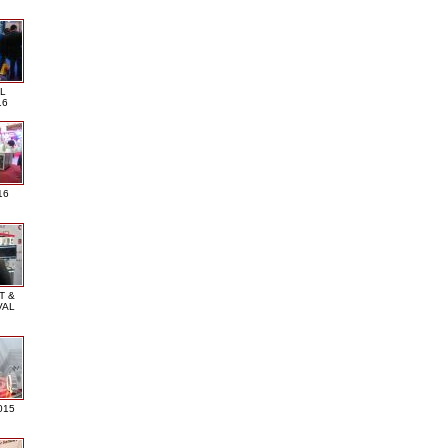
L
16
16
T &
VAL
015