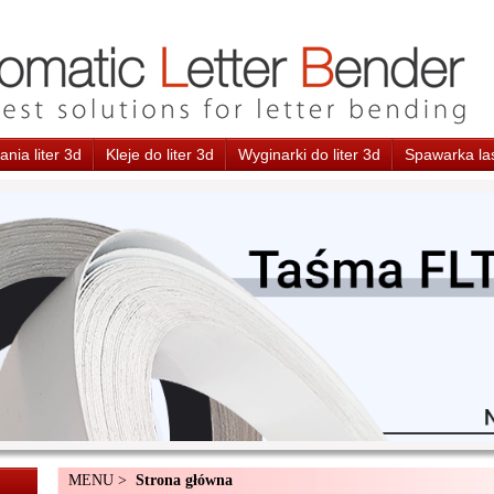
nia liter 3d
Kleje do liter 3d
Wyginarki do liter 3d
Spawarka la
MENU >
Strona główna