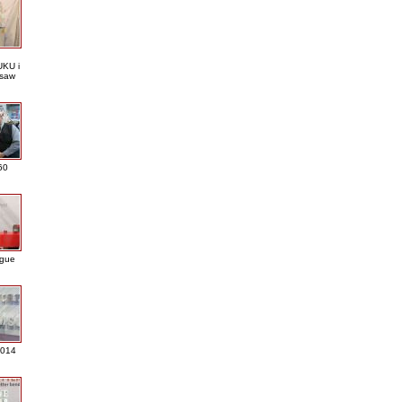
KU i
saw
60
ague
2014