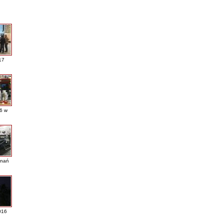
17
16 w
nań
016