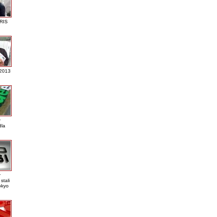
RIS
 2013
r
dla
r
stali
okyo