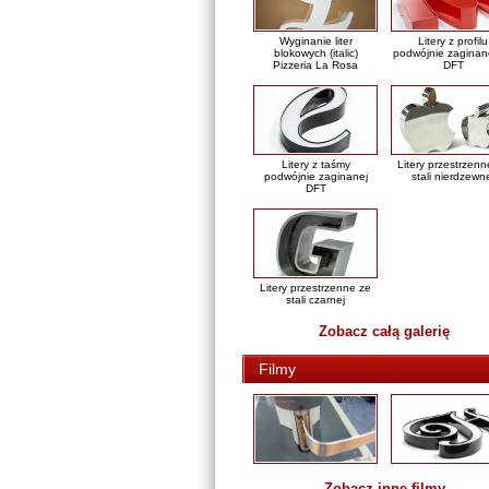
Wyginanie liter
Litery z profilu
blokowych (italic)
podwójnie zaginan
Pizzeria La Rosa
DFT
Litery z taśmy
Litery przestrzenn
podwójnie zaginanej
stali nierdzewn
DFT
Litery przestrzenne ze
stali czarnej
Zobacz całą galerię
Filmy
Zobacz inne filmy