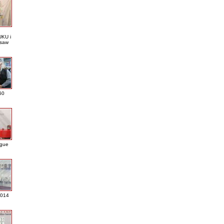
KU i
saw
60
ague
2014