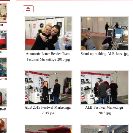
18
018
Automatic-Letter-Bender-Team-
Stand-up-building-ALB-fairs-.jpg
Festiwal-Marketingu-2015.jpg
 2018
ALB-2015-Festiwal-Marketingu-
ALB-Festiwal-Marketingu-
GRAF
2015.jpg
2015.jpg