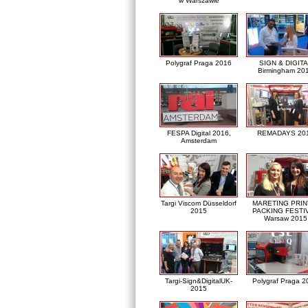
w Warszawie
Polygraf Praga 2016
SIGN & DIGITA
Birmingham 20
FESPA Digital 2016,
REMADAYS 20
Amsterdam
Targi Viscom Düsseldorf
MARETING PRIN
2015
PACKING FESTI
Warsaw 2015
Targi-Sign&DigitalUK-
Polygraf Praga 2
2015