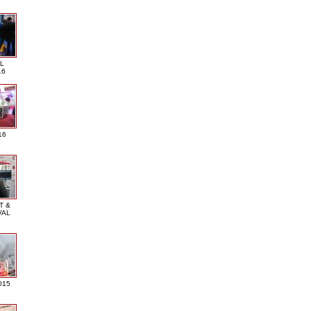
L
16
16
T &
VAL
015