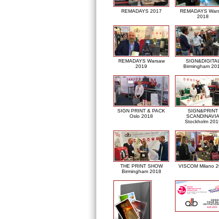
REMADAYS 2017
REMADAYS War
2018
REMADAYS Warsaw
SIGN&DIGITA
2019
Birmingham 20
SIGN PRINT & PACK
SIGN&PRINT
Oslo 2018
SCANDINAVI
Stockholm 201
THE PRINT SHOW
VISCOM Milano 
Birmingham 2018