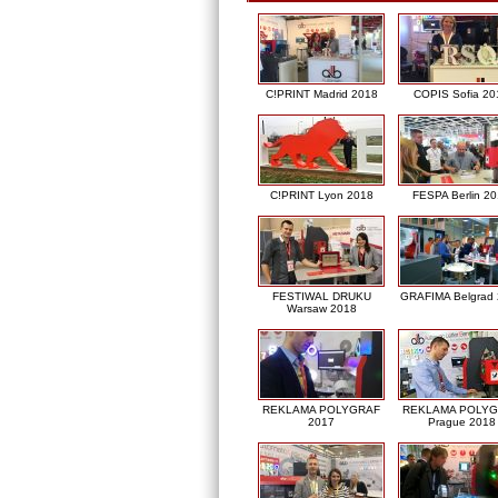
C!PRINT Madrid 2018
COPIS Sofia 20
C!PRINT Lyon 2018
FESPA Berlin 2
FESTIWAL DRUKU
GRAFIMA Belgrad
Warsaw 2018
REKLAMA POLYGRAF
REKLAMA POLY
2017
Prague 2018