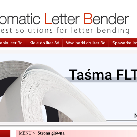
nia liter 3d
Kleje do liter 3d
Wyginarki do liter 3d
Spawarka la
MENU >
Strona główna