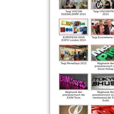
Targi VISCOM
Targi VISCOM PA
DUSSELDORF 2013
2013
EUROPEAN SIGN
Targi Euroreklama
EXPO London 2013
Targi RemaDays 2013
Wyginanie lite
przestrzennych 
Doner Kebap
Wyginanie liter
Wyginanie lite
przestrzennych dla
przestrzennych ze 
EXIM Tours
nierdzewnej dla T
Sushi