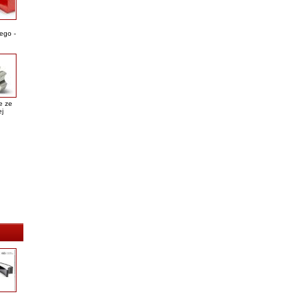
ego -
e ze
ej