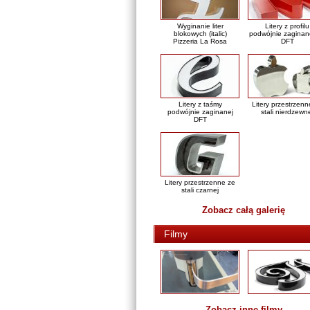
Wyginanie liter
Litery z profilu
blokowych (italic)
podwójnie zaginan
Pizzeria La Rosa
DFT
Litery z taśmy
Litery przestrzenn
podwójnie zaginanej
stali nierdzewn
DFT
Litery przestrzenne ze
stali czarnej
Zobacz całą galerię
Filmy
Zobacz inne filmy