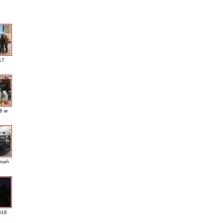
17
16 w
nań
016