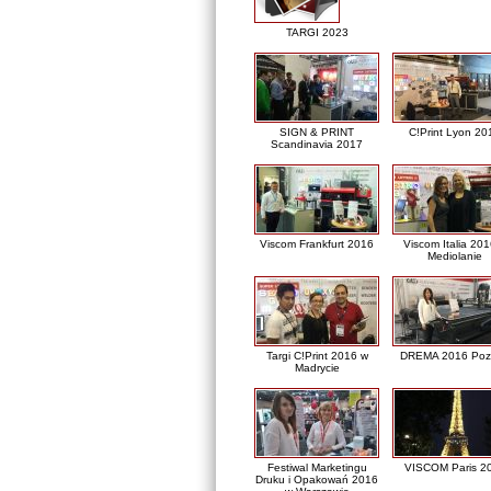
TARGI 2023
SIGN & PRINT
C!Print Lyon 20
Scandinavia 2017
Viscom Frankfurt 2016
Viscom Italia 20
Mediolanie
Targi C!Print 2016 w
DREMA 2016 Poz
Madrycie
Festiwal Marketingu
VISCOM Paris 2
Druku i Opakowań 2016