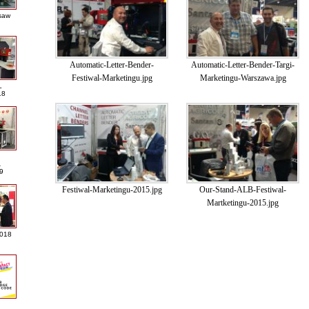
saw
Automatic-Letter-Bender-
Automatic-Letter-Bender-Targi-
Festiwal-Marketingu.jpg
Marketingu-Warszawa.jpg
L
18
A
9
Festiwal-Marketingu-2015.jpg
Our-Stand-ALB-Festiwal-
Martketingu-2015.jpg
2018