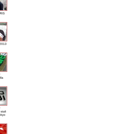
RIS
 2013
r
dla
r
stali
okyo