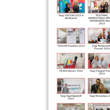
Targi VISCOM 2015 w
FESTIWAL
Mediolanie
MARKETINGU DRU
OPAWOWAŃ War
2014
VISCOM Frankfurt 2014
Targi Reklama3
Poznań 2014
FESPA Munich 2014
Targi Polygraf Pr
2014
Targi SignDigitalUK
Targi RemaDays 
2014