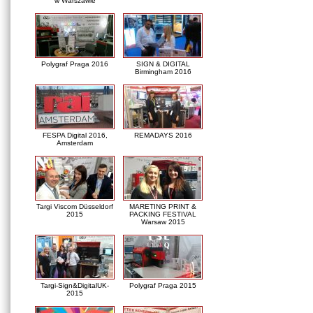
w Warszawie
Polygraf Praga 2016
SIGN & DIGITAL
Birmingham 2016
FESPA Digital 2016,
REMADAYS 2016
Amsterdam
Targi Viscom Düsseldorf
MARETING PRINT &
2015
PACKING FESTIVAL
Warsaw 2015
Targi-Sign&DigitalUK-
Polygraf Praga 2015
2015