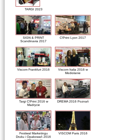
TARGI 2023
SIGN & PRINT
C!Print Lyon 2017
Scandinavia 2017
Viscom Frankfurt 2016
Viscom Italia 2016 w
Mediolanie
Targi C!Print 2016 w
DREMA 2016 Poznań
Madrycie
Festiwal Marketingu
VISCOM Paris 2016
Druku i Opakowań 2016