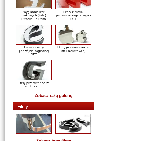
Wyginanie liter
Litery z profilu
blokowych (italic)
podwójnie zaginanego -
Pizzeria La Rosa
DFT
Litery z taśmy
Litery przestrzenne ze
podwójnie zaginanej
stali nierdzewnej
DFT
Litery przestrzenne ze
stali czarnej
Zobacz całą galerię
Filmy
Zobacz inne filmy