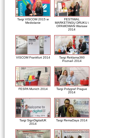
Targi VISCOM 2015 w
FESTIWAL
Mediolanie
MARKETINGU DRUKU i
OPAWOWAŃ Warsaw
2014
VISCOM Frankfurt 2014
Targi Reklama360
Poznań 2014
FESPA Munich 2014
Targi Polygraf Prague
2014
Targi SignDigitalUK
Targi RemaDays 2014
2014