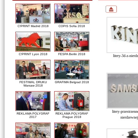
C!PRINT Madrid 2018
COPIS Sofia 2018
C!PRINT Lyon 2018
FESPA Berlin 2018
litery-3d-z-nierd
FESTIWAL DRUKU
GRAFIMA Belgrad 2018
Warsaw 2018
litery-przestrzenne
REKLAMA POLYGRAF
REKLAMA POLYGRAF
nierdzewnej
2017
Prague 2018