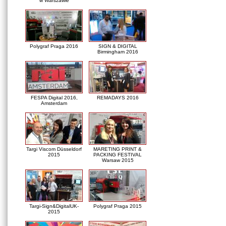
w Warszawie
Polygraf Praga 2016
SIGN & DIGITAL
Birmingham 2016
FESPA Digital 2016,
REMADAYS 2016
Amsterdam
Targi Viscom Düsseldorf
MARETING PRINT &
2015
PACKING FESTIVAL
Warsaw 2015
Targi-Sign&DigitalUK-
Polygraf Praga 2015
2015