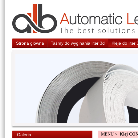
Strona główna
Taśmy do wyginania liter 3d
Kleje do liter
MENU >
Klej CO
Galeria