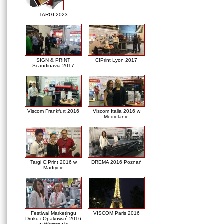
TARGI 2023
SIGN & PRINT
C!Print Lyon 2017
Scandinavia 2017
Viscom Frankfurt 2016
Viscom Italia 2016 w
Mediolanie
Targi C!Print 2016 w
DREMA 2016 Poznań
Madrycie
Festiwal Marketingu
VISCOM Paris 2016
Druku i Opakowań 2016