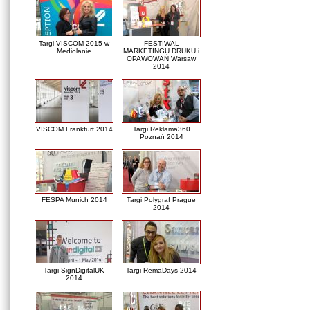
Targi VISCOM 2015 w
FESTIWAL
Mediolanie
MARKETINGU DRUKU i
OPAWOWAŃ Warsaw
2014
VISCOM Frankfurt 2014
Targi Reklama360
Poznań 2014
FESPA Munich 2014
Targi Polygraf Prague
2014
Targi SignDigitalUK
Targi RemaDays 2014
2014