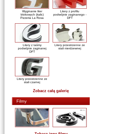
Wyginanie liter
Litery z profilu
blokowych (italic)
podwójnie zaginanego -
Pizzeria La Rosa
DFT
Litery z taśmy
Litery przestrzenne ze
podwójnie zaginanej
stali nierdzewnej
DFT
Litery przestrzenne ze
stali czarnej
Zobacz całą galerię
Filmy
Zobacz inne filmy