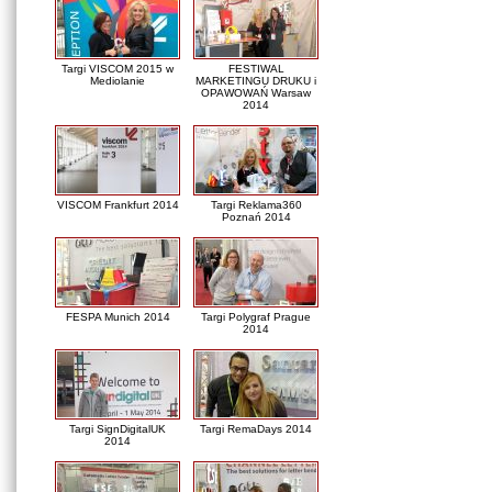
Targi VISCOM 2015 w
FESTIWAL
Mediolanie
MARKETINGU DRUKU i
OPAWOWAŃ Warsaw
2014
VISCOM Frankfurt 2014
Targi Reklama360
Poznań 2014
FESPA Munich 2014
Targi Polygraf Prague
2014
Targi SignDigitalUK
Targi RemaDays 2014
2014