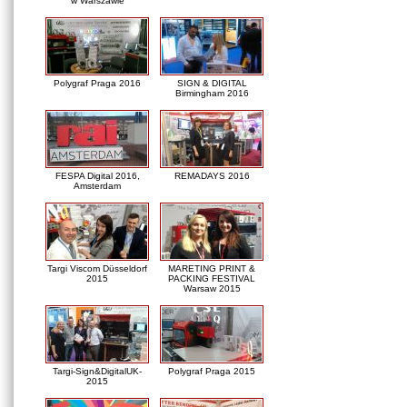
w Warszawie
Polygraf Praga 2016
SIGN & DIGITAL
Birmingham 2016
FESPA Digital 2016,
REMADAYS 2016
Amsterdam
Targi Viscom Düsseldorf
MARETING PRINT &
2015
PACKING FESTIVAL
Warsaw 2015
Targi-Sign&DigitalUK-
Polygraf Praga 2015
2015