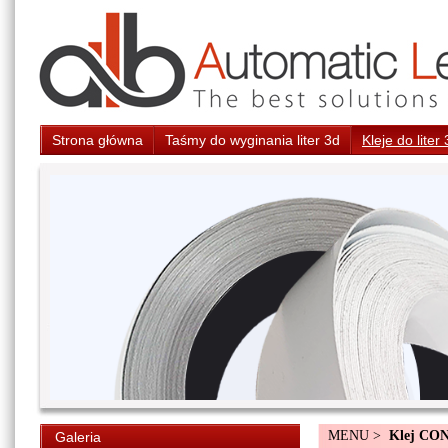
Strona główna
Taśmy do wyginania liter 3d
Kleje do liter
MENU >
Klej CO
Galeria