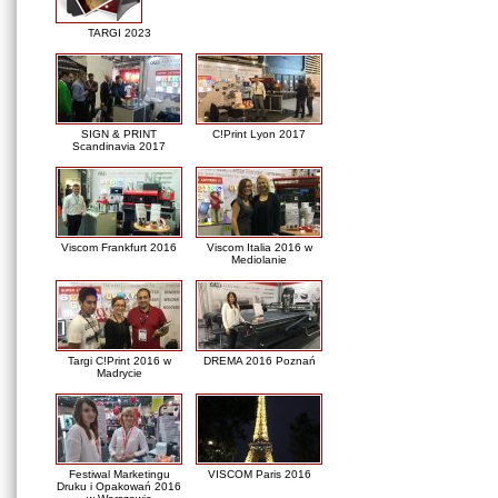
TARGI 2023
SIGN & PRINT
C!Print Lyon 2017
Scandinavia 2017
Viscom Frankfurt 2016
Viscom Italia 2016 w
Mediolanie
Targi C!Print 2016 w
DREMA 2016 Poznań
Madrycie
Festiwal Marketingu
VISCOM Paris 2016
Druku i Opakowań 2016