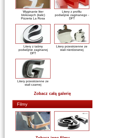
Wyginanie liter
Litery z profilu
blokowych (italic)
podwójnie zaginanego -
Pizzeria La Rosa
DFT
Litery z taśmy
Litery przestrzenne ze
podwójnie zaginanej
stali nierdzewnej
DFT
Litery przestrzenne ze
stali czarnej
Zobacz całą galerię
Filmy
Zobacz inne filmy