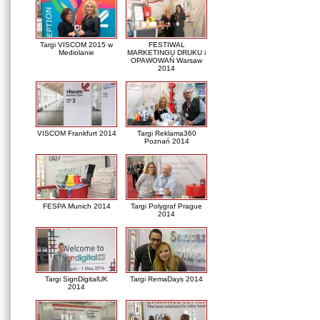
Targi VISCOM 2015 w
FESTIWAL
Mediolanie
MARKETINGU DRUKU i
OPAWOWAŃ Warsaw
2014
VISCOM Frankfurt 2014
Targi Reklama360
Poznań 2014
FESPA Munich 2014
Targi Polygraf Prague
2014
Targi SignDigitalUK
Targi RemaDays 2014
2014