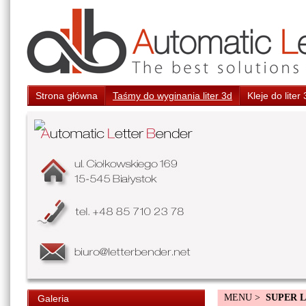
Strona główna
Taśmy do wyginania liter 3d
Kleje do liter
MENU >
SUPER 
Galeria