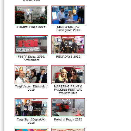
w Warszawie
Polygraf Praga 2016
SIGN & DIGITAL
Birmingham 2016
FESPA Digital 2016,
REMADAYS 2016
Amsterdam
Targi Viscom Düsseldorf
MARETING PRINT &
2015
PACKING FESTIVAL
Warsaw 2015
Targi-Sign&DigitalUK-
Polygraf Praga 2015
2015