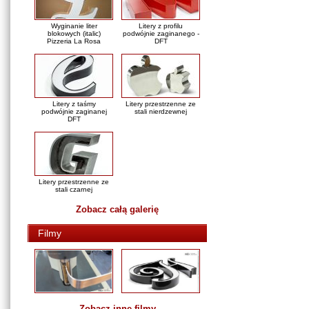
Wyginanie liter
Litery z profilu
blokowych (italic)
podwójnie zaginanego -
Pizzeria La Rosa
DFT
Litery z taśmy
Litery przestrzenne ze
podwójnie zaginanej
stali nierdzewnej
DFT
Litery przestrzenne ze
stali czarnej
Zobacz całą galerię
Filmy
Zobacz inne filmy