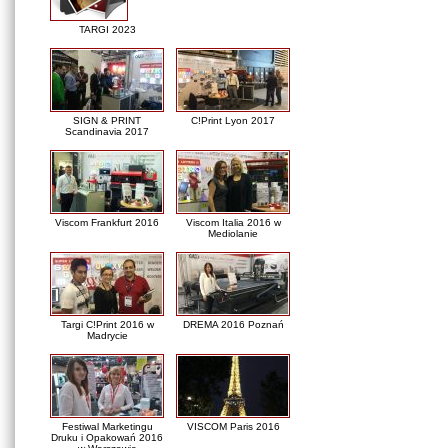
TARGI 2023
SIGN & PRINT
C!Print Lyon 2017
Scandinavia 2017
Viscom Frankfurt 2016
Viscom Italia 2016 w
Mediolanie
Targi C!Print 2016 w
DREMA 2016 Poznań
Madrycie
Festiwal Marketingu
VISCOM Paris 2016
Druku i Opakowań 2016