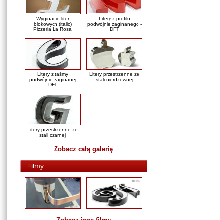
Wyginanie liter
Litery z profilu
blokowych (italic)
podwójnie zaginanego -
Pizzeria La Rosa
DFT
Litery z taśmy
Litery przestrzenne ze
podwójnie zaginanej
stali nierdzewnej
DFT
Litery przestrzenne ze
stali czarnej
Zobacz całą galerię
Filmy
Zobacz inne filmy