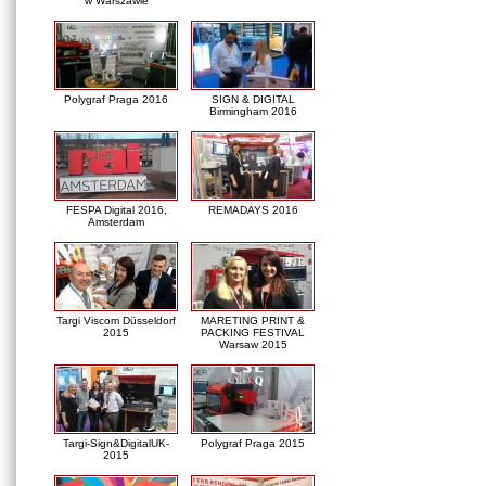
w Warszawie
Polygraf Praga 2016
SIGN & DIGITAL
Birmingham 2016
FESPA Digital 2016,
REMADAYS 2016
Amsterdam
Targi Viscom Düsseldorf
MARETING PRINT &
2015
PACKING FESTIVAL
Warsaw 2015
Targi-Sign&DigitalUK-
Polygraf Praga 2015
2015