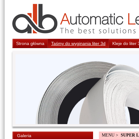
Strona główna
Taśmy do wyginania liter 3d
Kleje do liter
MENU >
SUPER 
Galeria