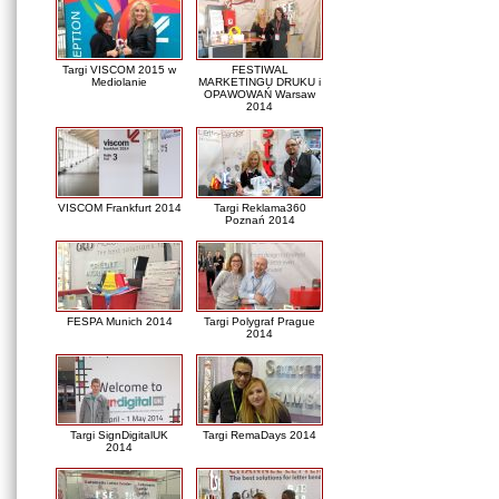
Targi VISCOM 2015 w
FESTIWAL
Mediolanie
MARKETINGU DRUKU i
OPAWOWAŃ Warsaw
2014
VISCOM Frankfurt 2014
Targi Reklama360
Poznań 2014
FESPA Munich 2014
Targi Polygraf Prague
2014
Targi SignDigitalUK
Targi RemaDays 2014
2014