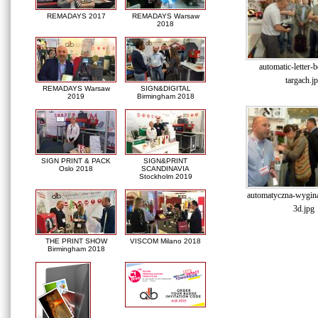
REMADAYS 2017
REMADAYS Warsaw
2018
automatic-letter-
targach.j
REMADAYS Warsaw
SIGN&DIGITAL
2019
Birmingham 2018
SIGN PRINT & PACK
SIGN&PRINT
Oslo 2018
SCANDINAVIA
Stockholm 2019
automatyczna-wyginar
3d.jpg
THE PRINT SHOW
VISCOM Milano 2018
Birmingham 2018