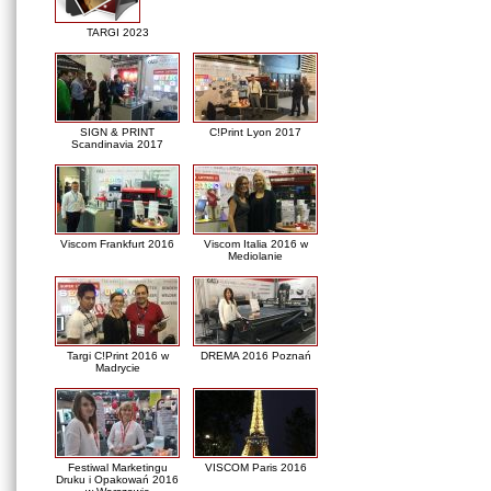
TARGI 2023
SIGN & PRINT
C!Print Lyon 2017
Scandinavia 2017
Viscom Frankfurt 2016
Viscom Italia 2016 w
Mediolanie
Targi C!Print 2016 w
DREMA 2016 Poznań
Madrycie
Festiwal Marketingu
VISCOM Paris 2016
Druku i Opakowań 2016