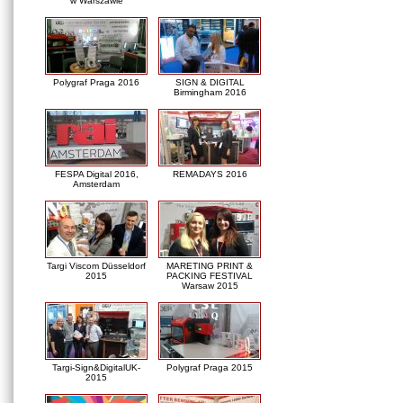
w Warszawie
Polygraf Praga 2016
SIGN & DIGITAL
Birmingham 2016
FESPA Digital 2016,
REMADAYS 2016
Amsterdam
Targi Viscom Düsseldorf
MARETING PRINT &
2015
PACKING FESTIVAL
Warsaw 2015
Targi-Sign&DigitalUK-
Polygraf Praga 2015
2015