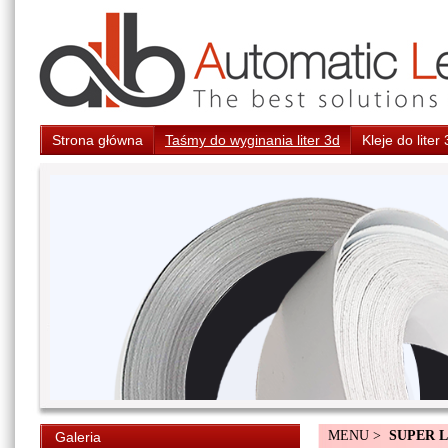
Strona główna
Taśmy do wyginania liter 3d
Kleje do liter
MENU >
SUPER 
Galeria