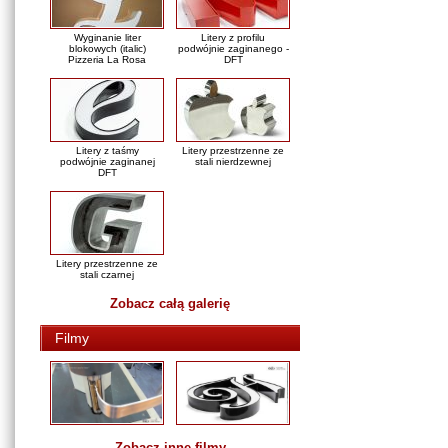
Wyginanie liter
Litery z profilu
blokowych (italic)
podwójnie zaginanego -
Pizzeria La Rosa
DFT
Litery z taśmy
Litery przestrzenne ze
podwójnie zaginanej
stali nierdzewnej
DFT
Litery przestrzenne ze
stali czarnej
Zobacz całą galerię
Filmy
Zobacz inne filmy