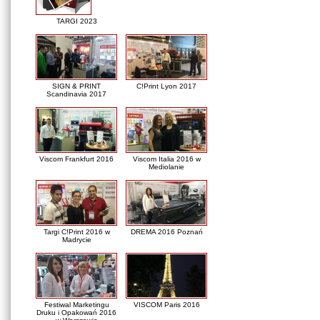
TARGI 2023
SIGN & PRINT
C!Print Lyon 2017
Scandinavia 2017
Viscom Frankfurt 2016
Viscom Italia 2016 w
Mediolanie
Targi C!Print 2016 w
DREMA 2016 Poznań
Madrycie
Festiwal Marketingu
VISCOM Paris 2016
Druku i Opakowań 2016