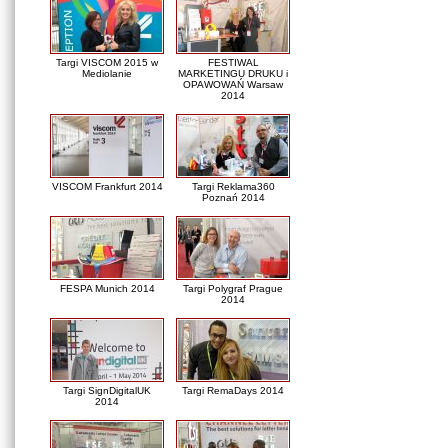
Targi VISCOM 2015 w
FESTIWAL
Mediolanie
MARKETINGU DRUKU i
OPAWOWAŃ Warsaw
2014
VISCOM Frankfurt 2014
Targi Reklama360
Poznań 2014
FESPA Munich 2014
Targi Polygraf Prague
2014
Targi SignDigitalUK
Targi RemaDays 2014
2014