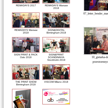
REMADAYS 2017
REMADAYS Warsaw
2018
07_letter_bender_ma
REMADAYS Warsaw
SIGN&DIGITAL
2019
Birmingham 2018
SIGN PRINT & PACK
SIGN&PRINT
10_gietarka-do
Oslo 2018
SCANDINAVIA
Stockholm 2019
przestrzennyc
THE PRINT SHOW
VISCOM Milano 2018
Birmingham 2018