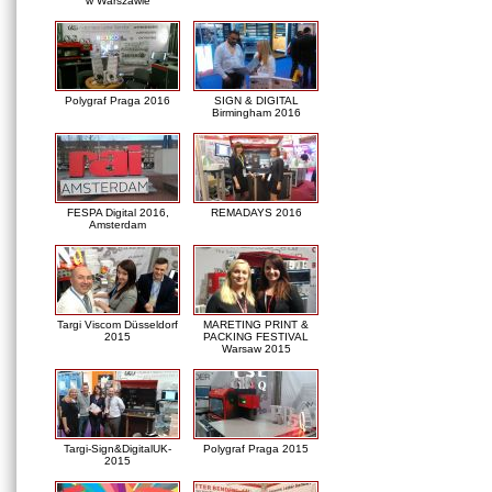
w Warszawie
Polygraf Praga 2016
SIGN & DIGITAL
Birmingham 2016
FESPA Digital 2016,
REMADAYS 2016
Amsterdam
Targi Viscom Düsseldorf
MARETING PRINT &
2015
PACKING FESTIVAL
Warsaw 2015
Targi-Sign&DigitalUK-
Polygraf Praga 2015
2015