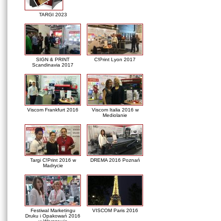
TARGI 2023
SIGN & PRINT
C!Print Lyon 2017
Scandinavia 2017
Viscom Frankfurt 2016
Viscom Italia 2016 w
Mediolanie
Targi C!Print 2016 w
DREMA 2016 Poznań
Madrycie
Festiwal Marketingu
VISCOM Paris 2016
Druku i Opakowań 2016