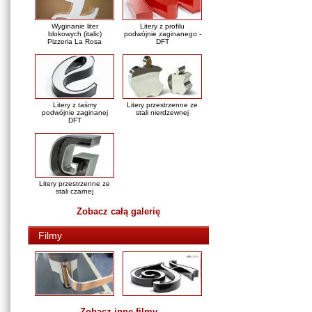
Wyginanie liter
Litery z profilu
blokowych (italic)
podwójnie zaginanego -
Pizzeria La Rosa
DFT
Litery z taśmy
Litery przestrzenne ze
podwójnie zaginanej
stali nierdzewnej
DFT
Litery przestrzenne ze
stali czarnej
Zobacz całą galerię
Filmy
Zobacz inne filmy