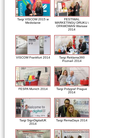
Targi VISCOM 2015 w
FESTIWAL
Mediolanie
MARKETINGU DRUKU i
OPAWOWAŃ Warsaw
2014
VISCOM Frankfurt 2014
Targi Reklama360
Poznań 2014
FESPA Munich 2014
Targi Polygraf Prague
2014
Targi SignDigitalUK
Targi RemaDays 2014
2014