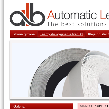
Strona główna
Taśmy do wyginania liter 3d
Kleje do liter
MENU >
SUPER 
Galeria