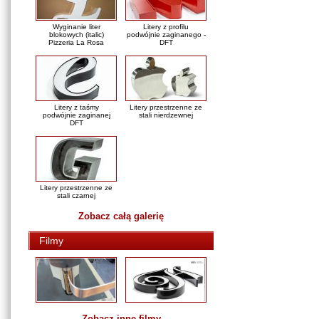
Wyginanie liter
Litery z profilu
blokowych (italic)
podwójnie zaginanego -
Pizzeria La Rosa
DFT
Litery z taśmy
Litery przestrzenne ze
podwójnie zaginanej
stali nierdzewnej
DFT
Litery przestrzenne ze
stali czarnej
Zobacz całą galerię
Filmy
Zobacz inne filmy