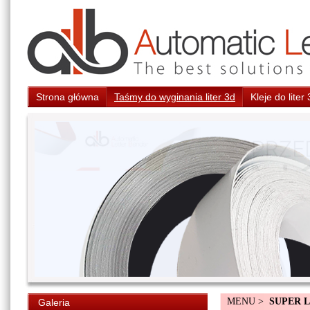
Strona główna
Taśmy do wyginania liter 3d
Kleje do liter
MENU >
SUPER 
Galeria