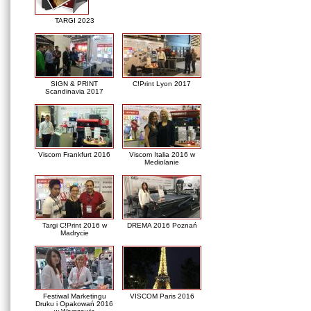
TARGI 2023
SIGN & PRINT
C!Print Lyon 2017
Scandinavia 2017
Viscom Frankfurt 2016
Viscom Italia 2016 w
Mediolanie
Targi C!Print 2016 w
DREMA 2016 Poznań
Madrycie
Festiwal Marketingu
VISCOM Paris 2016
Druku i Opakowań 2016