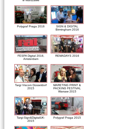
w Warszawie
Polygraf Praga 2016
SIGN & DIGITAL
Birmingham 2016
FESPA Digital 2016,
REMADAYS 2016
Amsterdam
Targi Viscom Düsseldorf
MARETING PRINT &
2015
PACKING FESTIVAL
Warsaw 2015
Targi-Sign&DigitalUK-
Polygraf Praga 2015
2015