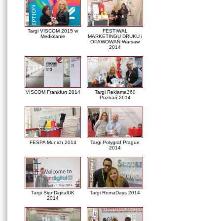
Targi VISCOM 2015 w
FESTIWAL
Mediolanie
MARKETINGU DRUKU i
OPAWOWAŃ Warsaw
2014
VISCOM Frankfurt 2014
Targi Reklama360
Poznań 2014
FESPA Munich 2014
Targi Polygraf Prague
2014
Targi SignDigitalUK
Targi RemaDays 2014
2014