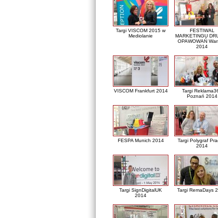
Targi VISCOM 2015 w
FESTIWAL
Mediolanie
MARKETINGU DRU
OPAWOWAŃ War
2014
VISCOM Frankfurt 2014
Targi Reklama3
Poznań 2014
FESPA Munich 2014
Targi Polygraf Pr
2014
Targi SignDigitalUK
Targi RemaDays 
2014