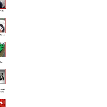
RIS
 2013
r
dla
r
stali
okyo