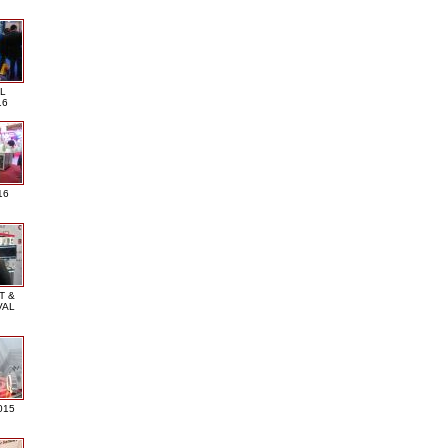
L
16
16
T &
VAL
015