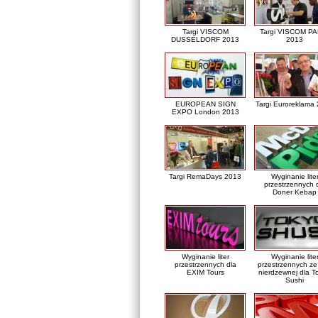
Targi VISCOM
Targi VISCOM PA
DUSSELDORF 2013
2013
EUROPEAN SIGN
Targi Euroreklama
EXPO London 2013
Targi RemaDays 2013
Wyginanie lite
przestrzennych 
Doner Kebap
Wyginanie liter
Wyginanie lite
przestrzennych dla
przestrzennych ze 
EXIM Tours
nierdzewnej dla T
Sushi