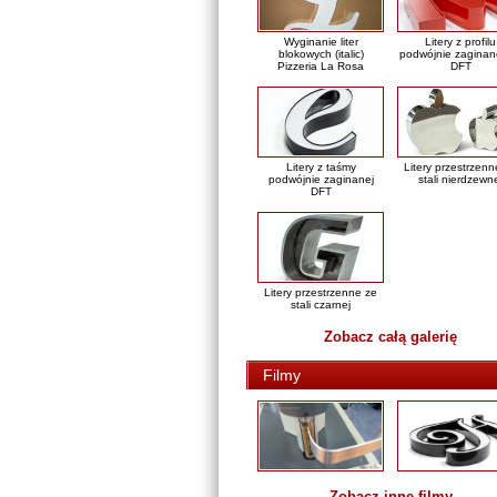
Wyginanie liter
Litery z profilu
blokowych (italic)
podwójnie zaginan
Pizzeria La Rosa
DFT
Litery z taśmy
Litery przestrzenn
podwójnie zaginanej
stali nierdzewn
DFT
Litery przestrzenne ze
stali czarnej
Zobacz całą galerię
Filmy
Zobacz inne filmy