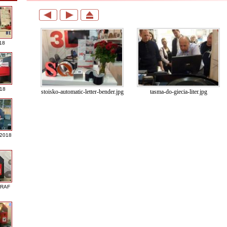
18
018
stoisko-automatic-letter-bender.jpg
tasma-do-giecia-liter.jpg
 2018
GRAF