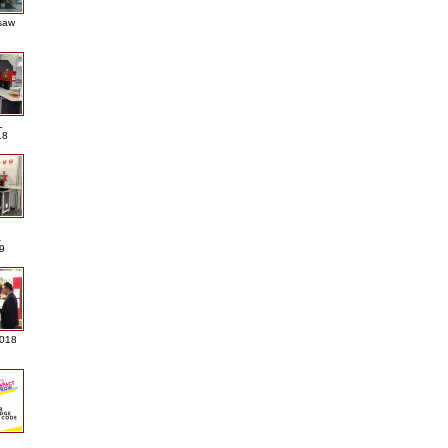
saw
L
18
A
9
2018