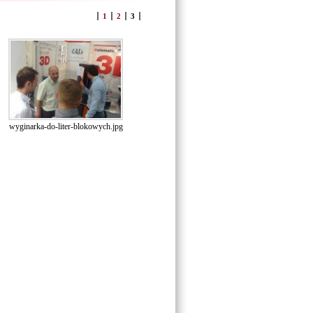
1
2
3
wyginarka-do-liter-blokowych.jpg