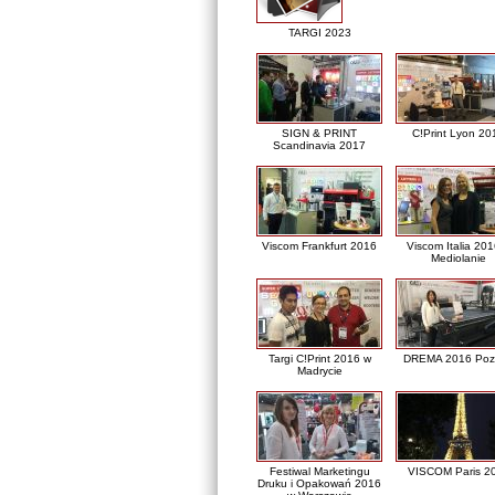
TARGI 2023
SIGN & PRINT
C!Print Lyon 20
Scandinavia 2017
Viscom Frankfurt 2016
Viscom Italia 20
Mediolanie
Targi C!Print 2016 w
DREMA 2016 Poz
Madrycie
Festiwal Marketingu
VISCOM Paris 2
Druku i Opakowań 2016