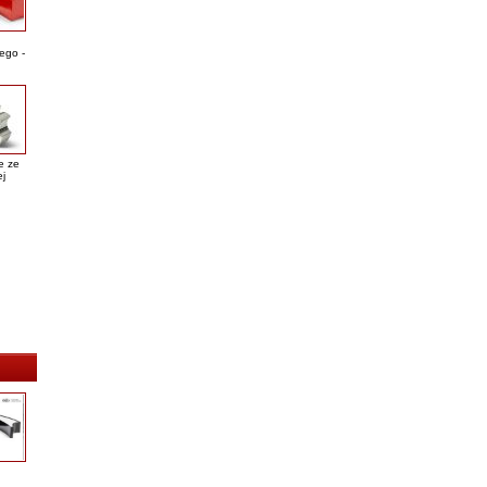
ego -
e ze
ej