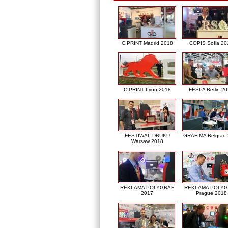
C!PRINT Madrid 2018
COPIS Sofia 20
C!PRINT Lyon 2018
FESPA Berlin 2
FESTIWAL DRUKU
GRAFIMA Belgrad
Warsaw 2018
REKLAMA POLYGRAF
REKLAMA POLY
2017
Prague 2018