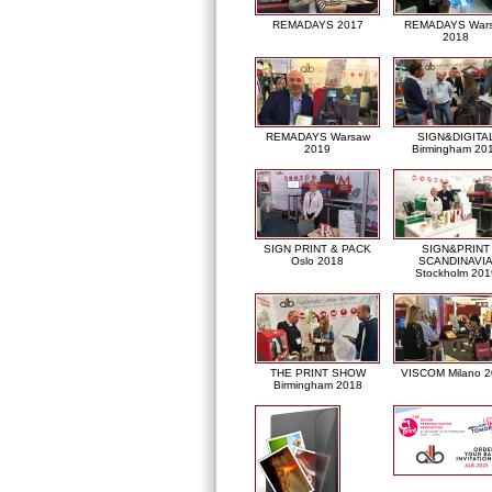
REMADAYS 2017
REMADAYS War
2018
REMADAYS Warsaw
SIGN&DIGITA
2019
Birmingham 20
SIGN PRINT & PACK
SIGN&PRINT
Oslo 2018
SCANDINAVI
Stockholm 201
THE PRINT SHOW
VISCOM Milano 
Birmingham 2018