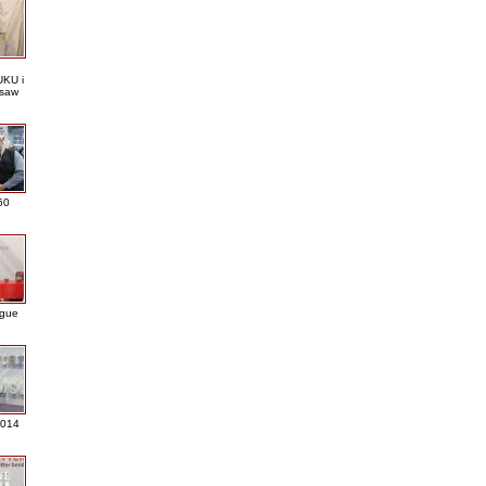
KU i
saw
60
ague
2014