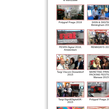
w Warszawie
Polygraf Praga 2016
SIGN & DIGITA
Birmingham 20
FESPA Digital 2016,
REMADAYS 20
Amsterdam
Targi Viscom Düsseldorf
MARETING PRIN
2015
PACKING FESTI
Warsaw 2015
Targi-Sign&DigitalUK-
Polygraf Praga 2
2015