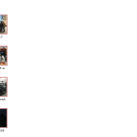
17
16 w
nań
016