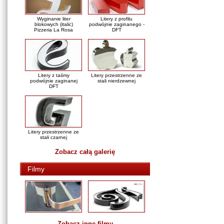
Wyginanie liter
Litery z profilu
blokowych (italic)
podwójnie zaginanego -
Pizzeria La Rosa
DFT
Litery z taśmy
Litery przestrzenne ze
podwójnie zaginanej
stali nierdzewnej
DFT
Litery przestrzenne ze
stali czarnej
Zobacz całą galerię
Filmy
Zobacz inne filmy