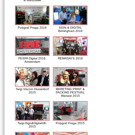
w Warszawie
Polygraf Praga 2016
SIGN & DIGITAL
Birmingham 2016
FESPA Digital 2016,
REMADAYS 2016
Amsterdam
Targi Viscom Düsseldorf
MARETING PRINT &
2015
PACKING FESTIVAL
Warsaw 2015
Targi-Sign&DigitalUK-
Polygraf Praga 2015
2015