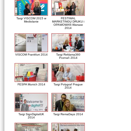
Targi VISCOM 2015 w
FESTIWAL
Mediolanie
MARKETINGU DRUKU i
OPAWOWAŃ Warsaw
2014
VISCOM Frankfurt 2014
Targi Reklama360
Poznań 2014
FESPA Munich 2014
Targi Polygraf Prague
2014
Targi SignDigitalUK
Targi RemaDays 2014
2014