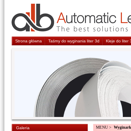
Strona główna
Taśmy do wyginania liter 3d
Kleje do liter
MENU >
Wyginarki
Galeria