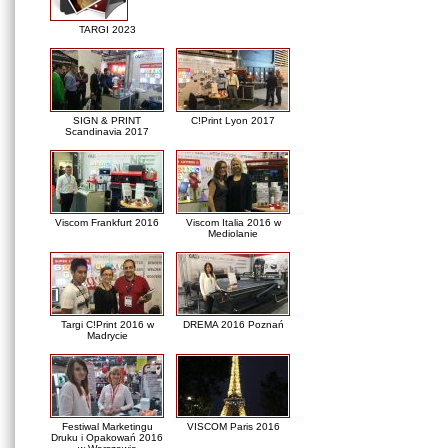
TARGI 2023
SIGN & PRINT
C!Print Lyon 2017
Scandinavia 2017
Viscom Frankfurt 2016
Viscom Italia 2016 w
Mediolanie
Targi C!Print 2016 w
DREMA 2016 Poznań
Madrycie
Festiwal Marketingu
VISCOM Paris 2016
Druku i Opakowań 2016