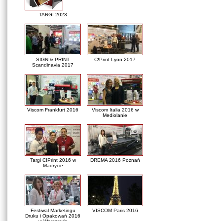
TARGI 2023
SIGN & PRINT
C!Print Lyon 2017
Scandinavia 2017
Viscom Frankfurt 2016
Viscom Italia 2016 w
Mediolanie
Targi C!Print 2016 w
DREMA 2016 Poznań
Madrycie
Festiwal Marketingu
VISCOM Paris 2016
Druku i Opakowań 2016