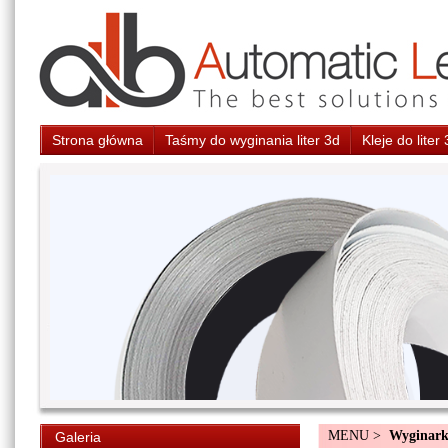
Strona główna
Taśmy do wyginania liter 3d
Kleje do liter
MENU >
Wyginarki
Galeria