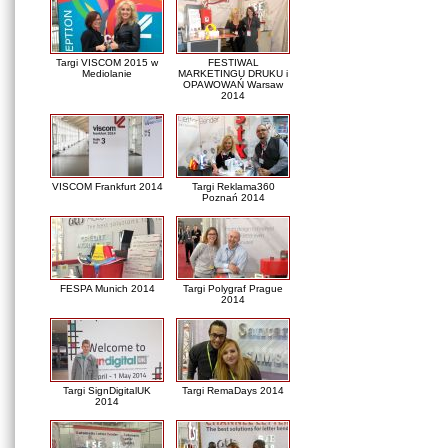
Targi VISCOM 2015 w
FESTIWAL
Mediolanie
MARKETINGU DRUKU i
OPAWOWAŃ Warsaw
2014
VISCOM Frankfurt 2014
Targi Reklama360
Poznań 2014
FESPA Munich 2014
Targi Polygraf Prague
2014
Targi SignDigitalUK
Targi RemaDays 2014
2014