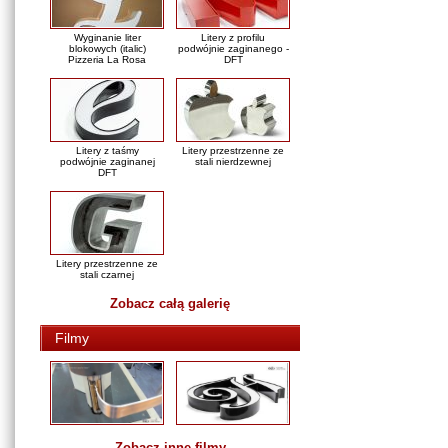
Wyginanie liter
Litery z profilu
blokowych (italic)
podwójnie zaginanego -
Pizzeria La Rosa
DFT
Litery z taśmy
Litery przestrzenne ze
podwójnie zaginanej
stali nierdzewnej
DFT
Litery przestrzenne ze
stali czarnej
Zobacz całą galerię
Filmy
Zobacz inne filmy