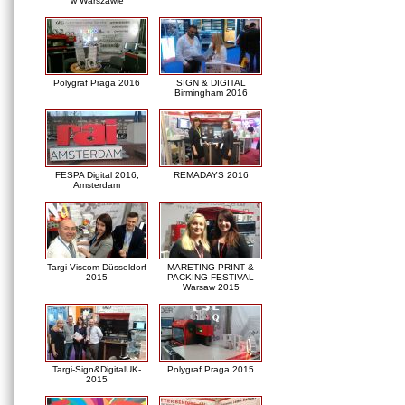
w Warszawie
Polygraf Praga 2016
SIGN & DIGITAL
Birmingham 2016
FESPA Digital 2016,
REMADAYS 2016
Amsterdam
Targi Viscom Düsseldorf
MARETING PRINT &
2015
PACKING FESTIVAL
Warsaw 2015
Targi-Sign&DigitalUK-
Polygraf Praga 2015
2015