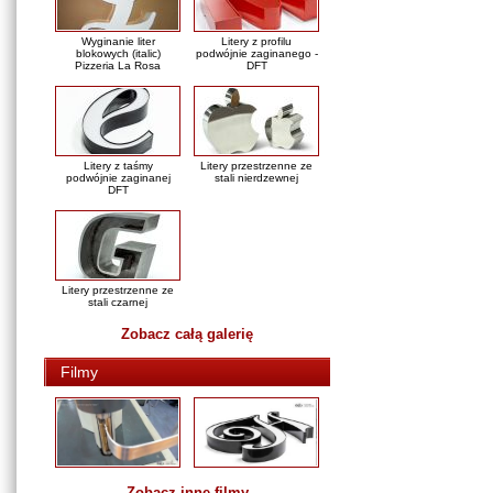
Wyginanie liter
Litery z profilu
blokowych (italic)
podwójnie zaginanego -
Pizzeria La Rosa
DFT
Litery z taśmy
Litery przestrzenne ze
podwójnie zaginanej
stali nierdzewnej
DFT
Litery przestrzenne ze
stali czarnej
Zobacz całą galerię
Filmy
Zobacz inne filmy