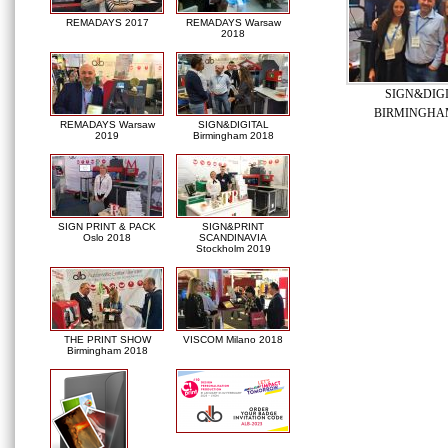
REMADAYS 2017
REMADAYS Warsaw
2018
SIGN&DIG
BIRMINGHAM
REMADAYS Warsaw
SIGN&DIGITAL
2019
Birmingham 2018
SIGN PRINT & PACK
SIGN&PRINT
Oslo 2018
SCANDINAVIA
Stockholm 2019
THE PRINT SHOW
VISCOM Milano 2018
Birmingham 2018