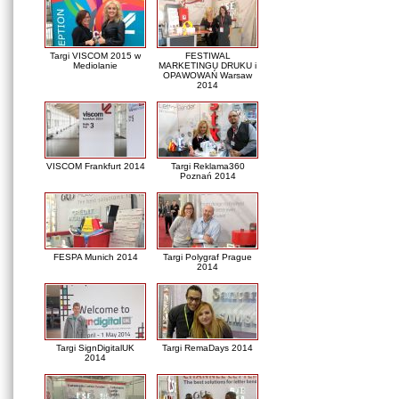
Targi VISCOM 2015 w
FESTIWAL
Mediolanie
MARKETINGU DRUKU i
OPAWOWAŃ Warsaw
2014
VISCOM Frankfurt 2014
Targi Reklama360
Poznań 2014
FESPA Munich 2014
Targi Polygraf Prague
2014
Targi SignDigitalUK
Targi RemaDays 2014
2014