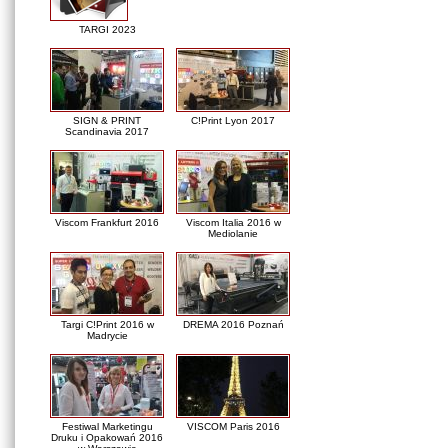
TARGI 2023
SIGN & PRINT
C!Print Lyon 2017
Scandinavia 2017
Viscom Frankfurt 2016
Viscom Italia 2016 w
Mediolanie
Targi C!Print 2016 w
DREMA 2016 Poznań
Madrycie
Festiwal Marketingu
VISCOM Paris 2016
Druku i Opakowań 2016