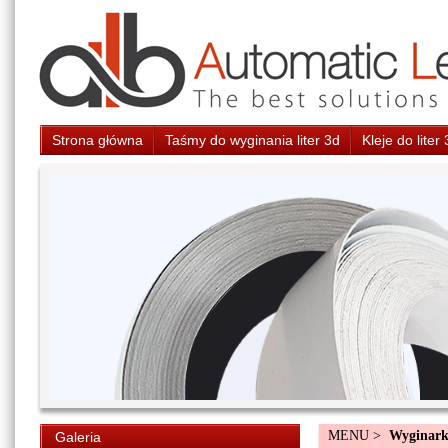
Strona główna
Taśmy do wyginania liter 3d
Kleje do liter
MENU >
Wyginarki
Galeria