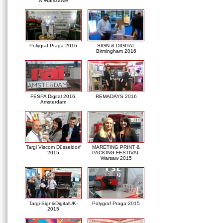
w Warszawie
Polygraf Praga 2016
SIGN & DIGITAL
Birmingham 2016
FESPA Digital 2016,
REMADAYS 2016
Amsterdam
Targi Viscom Düsseldorf
MARETING PRINT &
2015
PACKING FESTIVAL
Warsaw 2015
Targi-Sign&DigitalUK-
Polygraf Praga 2015
2015