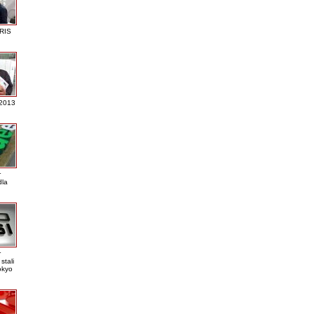
RIS
 2013
r
dla
r
stali
okyo