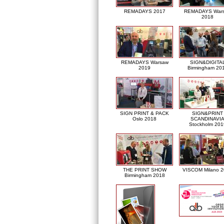
REMADAYS 2017
REMADAYS War
2018
REMADAYS Warsaw
SIGN&DIGITA
2019
Birmingham 20
SIGN PRINT & PACK
SIGN&PRINT
Oslo 2018
SCANDINAVI
Stockholm 201
THE PRINT SHOW
VISCOM Milano 
Birmingham 2018