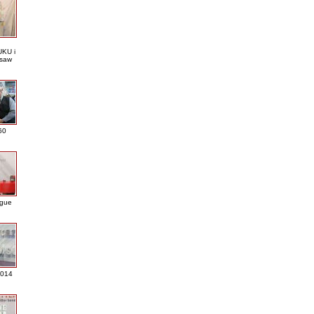
KU i
saw
60
ague
2014