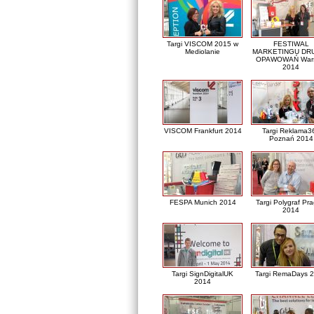
Targi VISCOM 2015 w
FESTIWAL
Mediolanie
MARKETINGU DRU
OPAWOWAŃ War
2014
VISCOM Frankfurt 2014
Targi Reklama3
Poznań 2014
FESPA Munich 2014
Targi Polygraf Pr
2014
Targi SignDigitalUK
Targi RemaDays 
2014