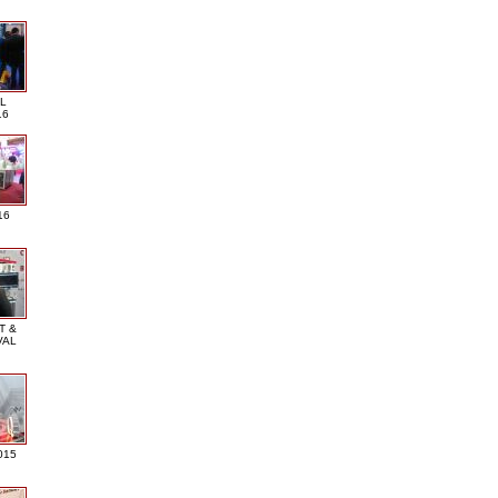
L
16
16
T &
VAL
015