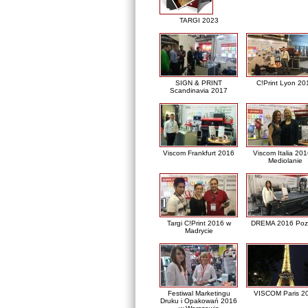
TARGI 2023
SIGN & PRINT
C!Print Lyon 20
Scandinavia 2017
Viscom Frankfurt 2016
Viscom Italia 20
Mediolanie
Targi C!Print 2016 w
DREMA 2016 Poz
Madrycie
Festiwal Marketingu
VISCOM Paris 2
Druku i Opakowań 2016