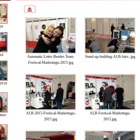
18
018
Automatic-Letter-Bender-Team-
Stand-up-building-ALB-fairs-.jpg
Festiwal-Marketingu-2015.jpg
 2018
ALB-2015-Festiwal-Marketingu-
ALB-Festiwal-Marketingu-
GRAF
2015.jpg
2015.jpg