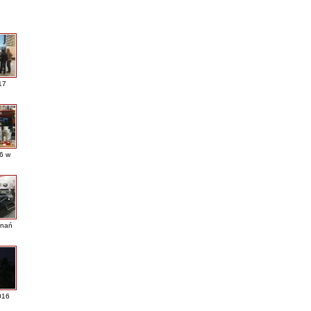
17
16 w
nań
016