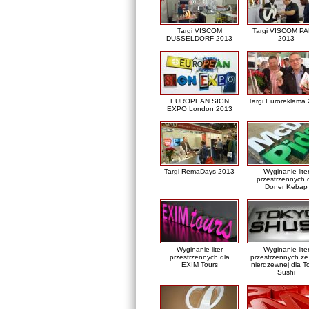
Targi VISCOM
Targi VISCOM PA
DUSSELDORF 2013
2013
EUROPEAN SIGN
Targi Euroreklama
EXPO London 2013
Targi RemaDays 2013
Wyginanie lite
przestrzennych 
Doner Kebap
Wyginanie liter
Wyginanie lite
przestrzennych dla
przestrzennych ze 
EXIM Tours
nierdzewnej dla T
Sushi