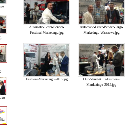
saw
Automatic-Letter-Bender-
Automatic-Letter-Bender-Targi-
Festiwal-Marketingu.jpg
Marketingu-Warszawa.jpg
L
18
A
9
Festiwal-Marketingu-2015.jpg
Our-Stand-ALB-Festiwal-
Martketingu-2015.jpg
2018