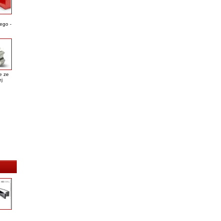
ego -
e ze
ej