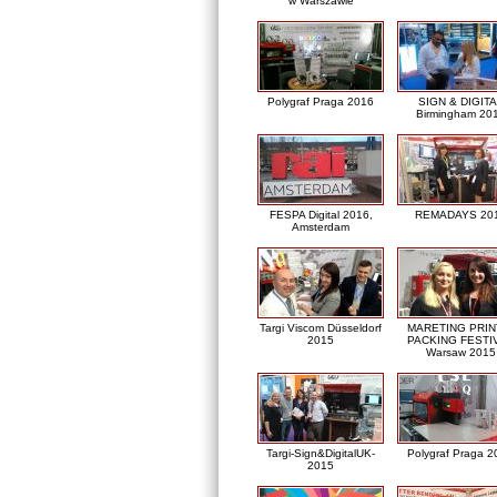
w Warszawie
Polygraf Praga 2016
SIGN & DIGITA
Birmingham 20
FESPA Digital 2016,
REMADAYS 20
Amsterdam
Targi Viscom Düsseldorf
MARETING PRIN
2015
PACKING FESTI
Warsaw 2015
Targi-Sign&DigitalUK-
Polygraf Praga 2
2015