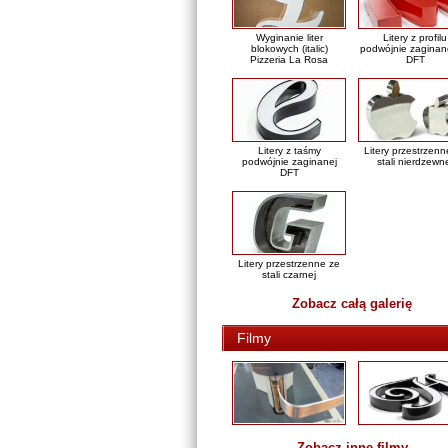
Wyginanie liter
Litery z profilu
blokowych (italic)
podwójnie zaginan
Pizzeria La Rosa
DFT
Litery z taśmy
Litery przestrzenn
podwójnie zaginanej
stali nierdzewn
DFT
Litery przestrzenne ze
stali czarnej
Zobacz całą galerię
Filmy
Zobacz inne filmy