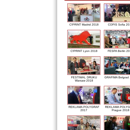
C!PRINT Madrid 2018
COPIS Sofia 20
C!PRINT Lyon 2018
FESPA Berlin 2
FESTIWAL DRUKU
GRAFIMA Belgrad
Warsaw 2018
REKLAMA POLYGRAF
REKLAMA POLY
2017
Prague 2018