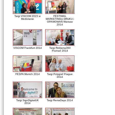
Targi VISCOM 2015 w
FESTIWAL
Mediolanie
MARKETINGU DRUKU i
OPAWOWAŃ Warsaw
2014
VISCOM Frankfurt 2014
Targi Reklama360
Poznań 2014
FESPA Munich 2014
Targi Polygraf Prague
2014
Targi SignDigitalUK
Targi RemaDays 2014
2014