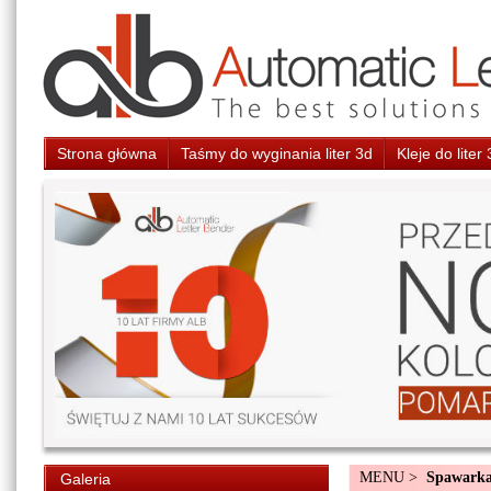
Strona główna
Taśmy do wyginania liter 3d
Kleje do liter
MENU >
Spawarka
Galeria