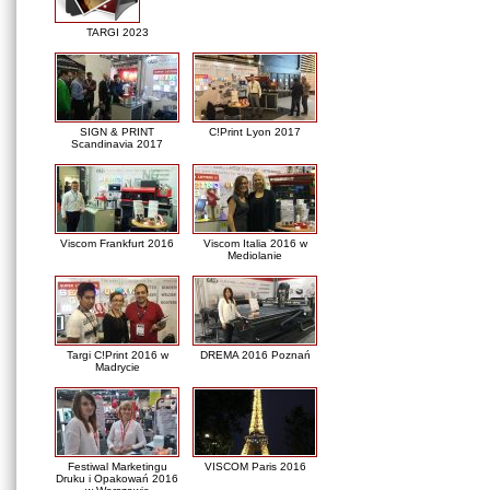
TARGI 2023
SIGN & PRINT
C!Print Lyon 2017
Scandinavia 2017
Viscom Frankfurt 2016
Viscom Italia 2016 w
Mediolanie
Targi C!Print 2016 w
DREMA 2016 Poznań
Madrycie
Festiwal Marketingu
VISCOM Paris 2016
Druku i Opakowań 2016