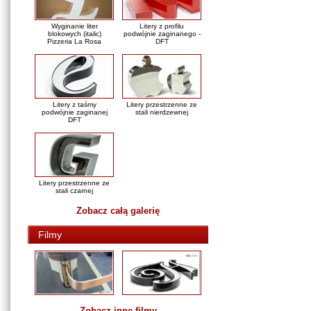
Wyginanie liter
Litery z profilu
blokowych (italic)
podwójnie zaginanego -
Pizzeria La Rosa
DFT
Litery z taśmy
Litery przestrzenne ze
podwójnie zaginanej
stali nierdzewnej
DFT
Litery przestrzenne ze
stali czarnej
Zobacz całą galerię
Filmy
Zobacz inne filmy