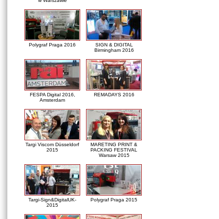
w Warszawie
Polygraf Praga 2016
SIGN & DIGITAL
Birmingham 2016
FESPA Digital 2016,
REMADAYS 2016
Amsterdam
Targi Viscom Düsseldorf
MARETING PRINT &
2015
PACKING FESTIVAL
Warsaw 2015
Targi-Sign&DigitalUK-
Polygraf Praga 2015
2015