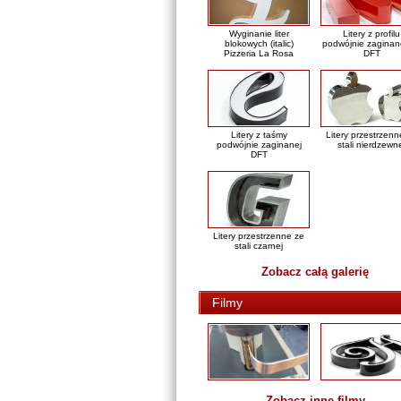
Wyginanie liter
Litery z profilu
blokowych (italic)
podwójnie zaginan
Pizzeria La Rosa
DFT
Litery z taśmy
Litery przestrzenn
podwójnie zaginanej
stali nierdzewn
DFT
Litery przestrzenne ze
stali czarnej
Zobacz całą galerię
Filmy
Zobacz inne filmy