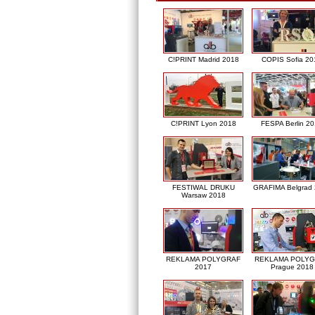
C!PRINT Madrid 2018
COPIS Sofia 20
C!PRINT Lyon 2018
FESPA Berlin 2
FESTIWAL DRUKU
GRAFIMA Belgrad
Warsaw 2018
REKLAMA POLYGRAF
REKLAMA POLY
2017
Prague 2018