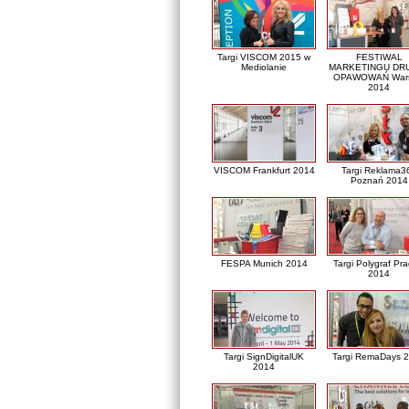
Targi VISCOM 2015 w
FESTIWAL
Mediolanie
MARKETINGU DRU
OPAWOWAŃ War
2014
VISCOM Frankfurt 2014
Targi Reklama3
Poznań 2014
FESPA Munich 2014
Targi Polygraf Pr
2014
Targi SignDigitalUK
Targi RemaDays 
2014