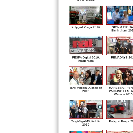
w Warszawie
Polygraf Praga 2016
SIGN & DIGITA
Birmingham 20
FESPA Digital 2016,
REMADAYS 20
Amsterdam
Targi Viscom Düsseldorf
MARETING PRIN
2015
PACKING FESTI
Warsaw 2015
Targi-Sign&DigitalUK-
Polygraf Praga 2
2015