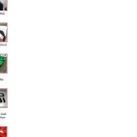
RIS
 2013
r
dla
r
stali
okyo