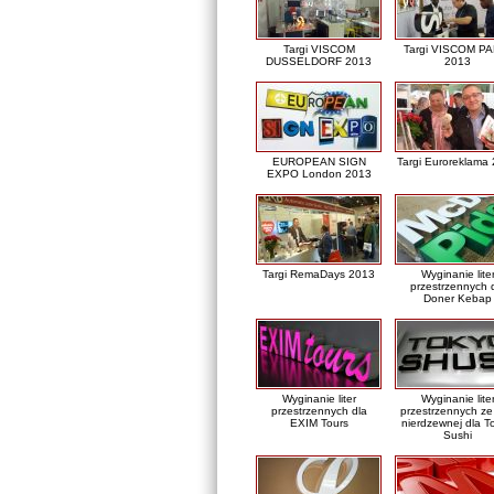
Targi VISCOM
Targi VISCOM PA
DUSSELDORF 2013
2013
EUROPEAN SIGN
Targi Euroreklama
EXPO London 2013
Targi RemaDays 2013
Wyginanie lite
przestrzennych 
Doner Kebap
Wyginanie liter
Wyginanie lite
przestrzennych dla
przestrzennych ze 
EXIM Tours
nierdzewnej dla T
Sushi