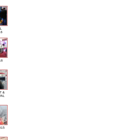
L
16
16
T &
VAL
015