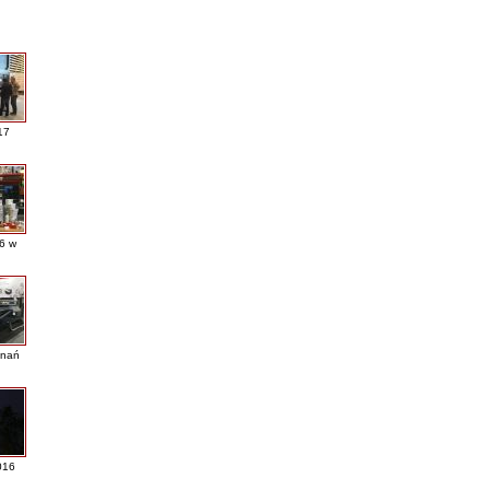
17
16 w
nań
016