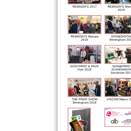
REMADAYS 2017
REMADAYS War
2018
REMADAYS Warsaw
SIGN&DIGITA
2019
Birmingham 20
SIGN PRINT & PACK
SIGN&PRINT
Oslo 2018
SCANDINAVI
Stockholm 201
THE PRINT SHOW
VISCOM Milano 
Birmingham 2018