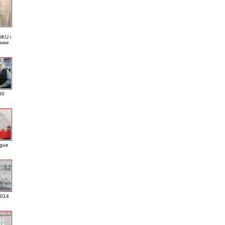
KU i
saw
60
ague
2014