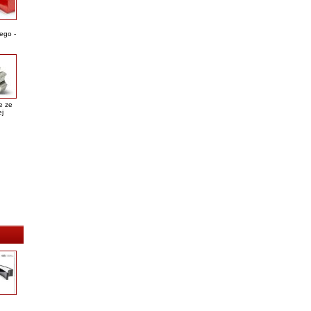
ego -
e ze
ej