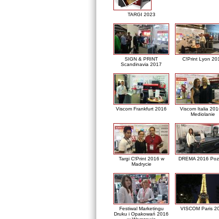
TARGI 2023
SIGN & PRINT
C!Print Lyon 20
Scandinavia 2017
Viscom Frankfurt 2016
Viscom Italia 20
Mediolanie
Targi C!Print 2016 w
DREMA 2016 Poz
Madrycie
Festiwal Marketingu
VISCOM Paris 2
Druku i Opakowań 2016