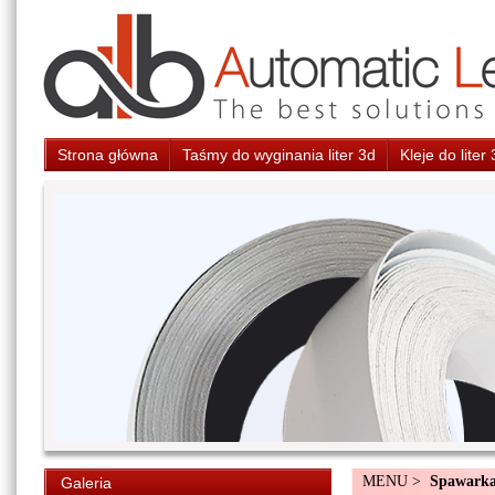
Strona główna
Taśmy do wyginania liter 3d
Kleje do liter
MENU >
Spawarka
Galeria