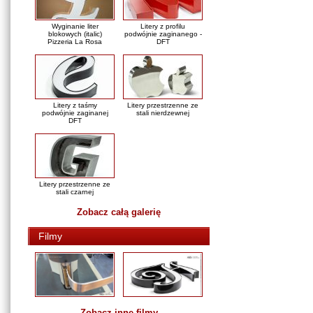
Wyginanie liter
Litery z profilu
blokowych (italic)
podwójnie zaginanego -
Pizzeria La Rosa
DFT
Litery z taśmy
Litery przestrzenne ze
podwójnie zaginanej
stali nierdzewnej
DFT
Litery przestrzenne ze
stali czarnej
Zobacz całą galerię
Filmy
Zobacz inne filmy