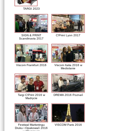
TARGI 2023
SIGN & PRINT
C!Print Lyon 2017
Scandinavia 2017
Viscom Frankfurt 2016
Viscom Italia 2016 w
Mediolanie
Targi C!Print 2016 w
DREMA 2016 Poznań
Madrycie
Festiwal Marketingu
VISCOM Paris 2016
Druku i Opakowań 2016