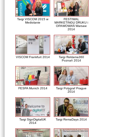
Targi VISCOM 2015 w
FESTIWAL
Mediolanie
MARKETINGU DRUKU i
OPAWOWAŃ Warsaw
2014
VISCOM Frankfurt 2014
Targi Reklama360
Poznań 2014
FESPA Munich 2014
Targi Polygraf Prague
2014
Targi SignDigitalUK
Targi RemaDays 2014
2014