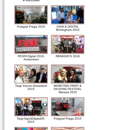
w Warszawie
Polygraf Praga 2016
SIGN & DIGITAL
Birmingham 2016
FESPA Digital 2016,
REMADAYS 2016
Amsterdam
Targi Viscom Düsseldorf
MARETING PRINT &
2015
PACKING FESTIVAL
Warsaw 2015
Targi-Sign&DigitalUK-
Polygraf Praga 2015
2015