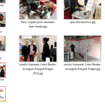
saw
litery-wygiete-przez-automatic-
spawarka-laserowa.jpg
letter-bender.jpg
L
18
A
9
stoisko-Automatic-Letter-Bender-
stoisko-Automatic-Letter-Bender-
na-targach-Polygraf-Prague-
na-targach-Polygraf-Prague.jpg
2014.jpg
2018