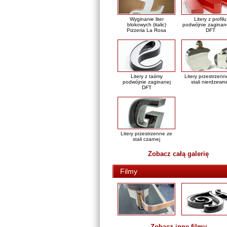
Wyginanie liter
Litery z profilu
blokowych (italic)
podwójnie zaginan
Pizzeria La Rosa
DFT
Litery z taśmy
Litery przestrzenn
podwójnie zaginanej
stali nierdzewn
DFT
Litery przestrzenne ze
stali czarnej
Zobacz całą galerię
Filmy
Zobacz inne filmy