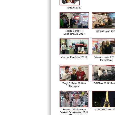
TARGI 2023
SIGN & PRINT
C!Print Lyon 20
Scandinavia 2017
Viscom Frankfurt 2016
Viscom Italia 20
Mediolanie
Targi C!Print 2016 w
DREMA 2016 Poz
Madrycie
Festiwal Marketingu
VISCOM Paris 2
Druku i Opakowań 2016