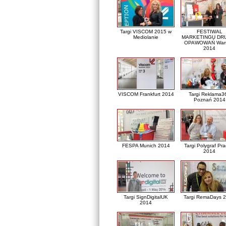
Targi VISCOM 2015 w
FESTIWAL
Mediolanie
MARKETINGU DRU
OPAWOWAŃ War
2014
VISCOM Frankfurt 2014
Targi Reklama3
Poznań 2014
FESPA Munich 2014
Targi Polygraf Pr
2014
Targi SignDigitalUK
Targi RemaDays 
2014