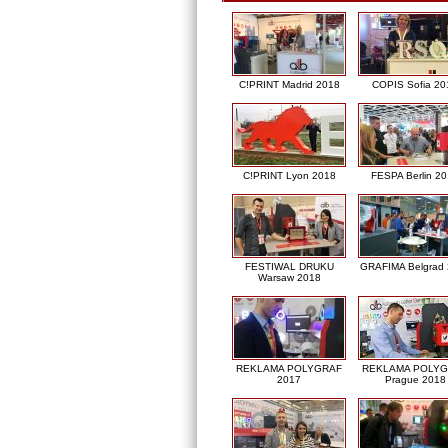
C!PRINT Madrid 2018
COPIS Sofia 20
C!PRINT Lyon 2018
FESPA Berlin 2
FESTIWAL DRUKU
GRAFIMA Belgrad
Warsaw 2018
REKLAMA POLYGRAF
REKLAMA POLY
2017
Prague 2018