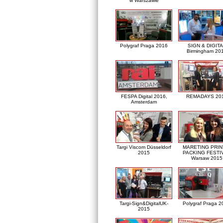
w Warszawie
Polygraf Praga 2016
SIGN & DIGITA
Birmingham 20
FESPA Digital 2016,
REMADAYS 20
Amsterdam
Targi Viscom Düsseldorf
MARETING PRIN
2015
PACKING FESTI
Warsaw 2015
Targi-Sign&DigitalUK-
Polygraf Praga 2
2015