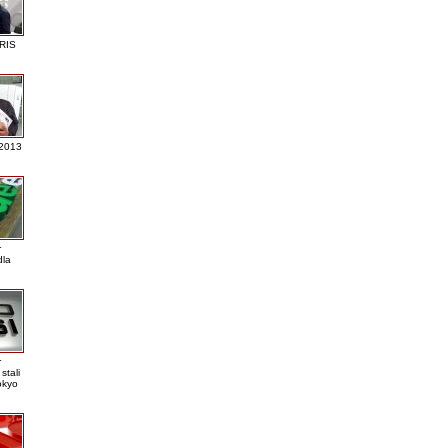
RIS
 2013
r
dla
r
stali
okyo