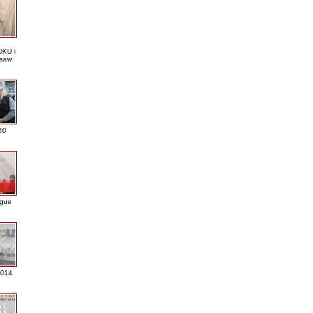
KU i
saw
60
ague
2014