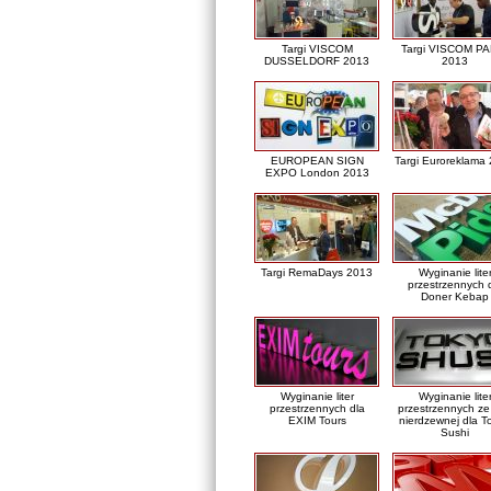
Targi VISCOM
Targi VISCOM PA
DUSSELDORF 2013
2013
EUROPEAN SIGN
Targi Euroreklama
EXPO London 2013
Targi RemaDays 2013
Wyginanie lite
przestrzennych 
Doner Kebap
Wyginanie liter
Wyginanie lite
przestrzennych dla
przestrzennych ze 
EXIM Tours
nierdzewnej dla T
Sushi