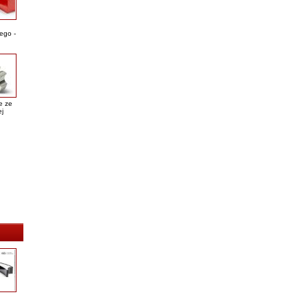
ego -
e ze
ej