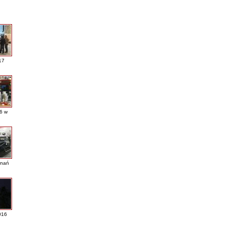
17
16 w
nań
016