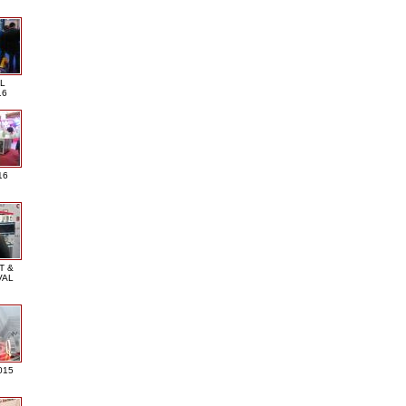
L
16
16
T &
VAL
015