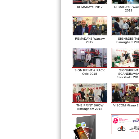
REMADAYS 2017
REMADAYS War
2018
REMADAYS Warsaw
SIGN&DIGITA
2019
Birmingham 20
SIGN PRINT & PACK
SIGN&PRINT
Oslo 2018
SCANDINAVI
Stockholm 201
THE PRINT SHOW
VISCOM Milano 
Birmingham 2018