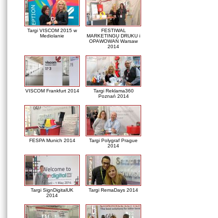
Targi VISCOM 2015 w
FESTIWAL
Mediolanie
MARKETINGU DRUKU i
OPAWOWAŃ Warsaw
2014
VISCOM Frankfurt 2014
Targi Reklama360
Poznań 2014
FESPA Munich 2014
Targi Polygraf Prague
2014
Targi SignDigitalUK
Targi RemaDays 2014
2014