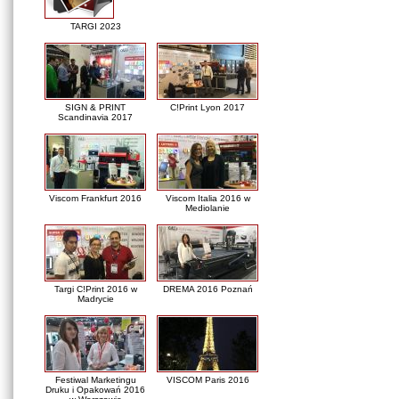
TARGI 2023
SIGN & PRINT
C!Print Lyon 2017
Scandinavia 2017
Viscom Frankfurt 2016
Viscom Italia 2016 w
Mediolanie
Targi C!Print 2016 w
DREMA 2016 Poznań
Madrycie
Festiwal Marketingu
VISCOM Paris 2016
Druku i Opakowań 2016