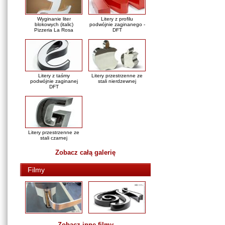
Wyginanie liter
Litery z profilu
blokowych (italic)
podwójnie zaginanego -
Pizzeria La Rosa
DFT
Litery z taśmy
Litery przestrzenne ze
podwójnie zaginanej
stali nierdzewnej
DFT
Litery przestrzenne ze
stali czarnej
Zobacz całą galerię
Filmy
Zobacz inne filmy