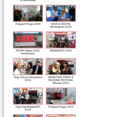
w Warszawie
Polygraf Praga 2016
SIGN & DIGITAL
Birmingham 2016
FESPA Digital 2016,
REMADAYS 2016
Amsterdam
Targi Viscom Düsseldorf
MARETING PRINT &
2015
PACKING FESTIVAL
Warsaw 2015
Targi-Sign&DigitalUK-
Polygraf Praga 2015
2015