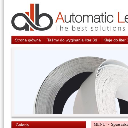
Strona główna
Taśmy do wyginania liter 3d
Kleje do liter
MENU >
Spawarka
Galeria