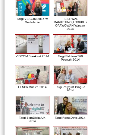
Targi VISCOM 2015 w
FESTIWAL
Mediolanie
MARKETINGU DRUKU i
OPAWOWAŃ Warsaw
2014
VISCOM Frankfurt 2014
Targi Reklama360
Poznań 2014
FESPA Munich 2014
Targi Polygraf Prague
2014
Targi SignDigitalUK
Targi RemaDays 2014
2014