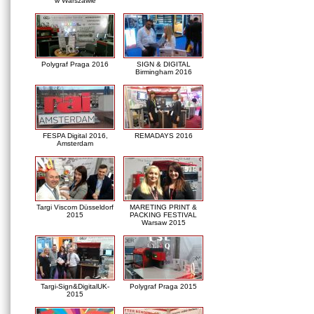
w Warszawie
Polygraf Praga 2016
SIGN & DIGITAL
Birmingham 2016
FESPA Digital 2016,
REMADAYS 2016
Amsterdam
Targi Viscom Düsseldorf
MARETING PRINT &
2015
PACKING FESTIVAL
Warsaw 2015
Targi-Sign&DigitalUK-
Polygraf Praga 2015
2015