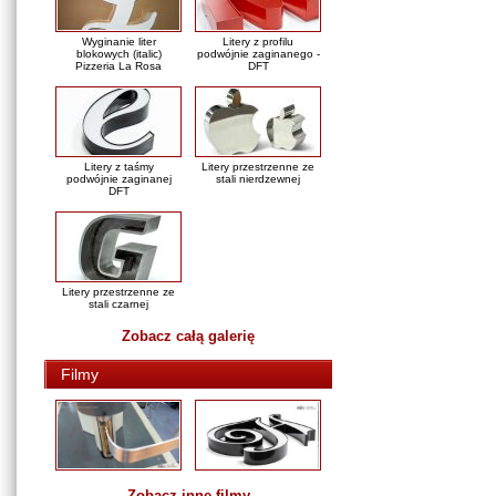
Wyginanie liter
Litery z profilu
blokowych (italic)
podwójnie zaginanego -
Pizzeria La Rosa
DFT
Litery z taśmy
Litery przestrzenne ze
podwójnie zaginanej
stali nierdzewnej
DFT
Litery przestrzenne ze
stali czarnej
Zobacz całą galerię
Filmy
Zobacz inne filmy