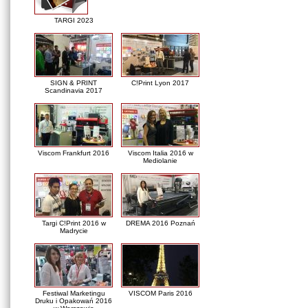
TARGI 2023
SIGN & PRINT
C!Print Lyon 2017
Scandinavia 2017
Viscom Frankfurt 2016
Viscom Italia 2016 w
Mediolanie
Targi C!Print 2016 w
DREMA 2016 Poznań
Madrycie
Festiwal Marketingu
VISCOM Paris 2016
Druku i Opakowań 2016