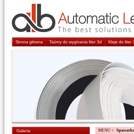
Strona główna
Taśmy do wyginania liter 3d
Kleje do liter
MENU >
Spawarka
Galeria