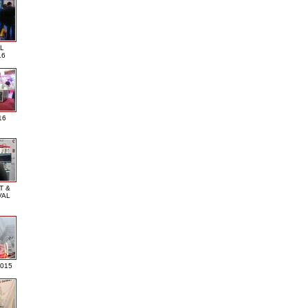
L
16
16
T &
VAL
2015