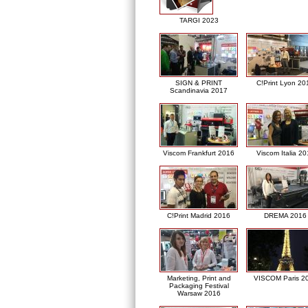
TARGI 2023
SIGN & PRINT
C!Print Lyon 20
Scandinavia 2017
Viscom Frankfurt 2016
Viscom Italia 2
C!Print Madrid 2016
DREMA 2016
Marketing, Print and
VISCOM Paris 2
Packaging Festival
Warsaw 2016