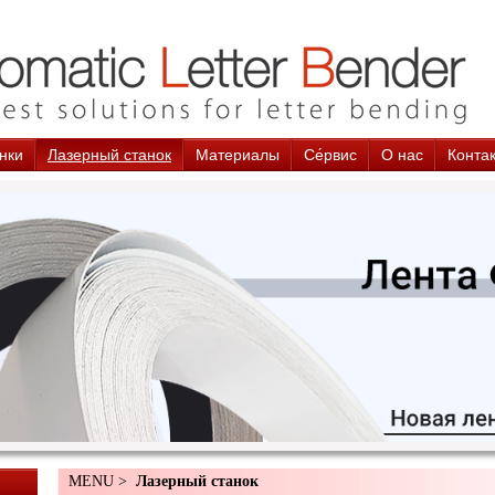
нки
Лазерный станок
Материалы
Cе́рвис
О нас
Конта
MENU >
Лазерный станок