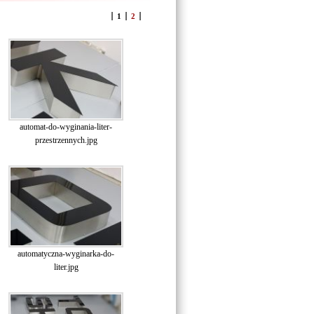
1
2
automat-do-wyginania-liter-
przestrzennych.jpg
automatyczna-wyginarka-do-
liter.jpg