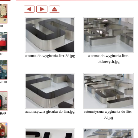
18
018
automat-do-wyginania-liter-3d.jpg
automat-do-wyginania-liter-
blokowych.jpg
 2018
automatyczna-gietarka-do-liter.jpg
automatyczna-wyginarka-do-liter-
GRAF
3d.jpg