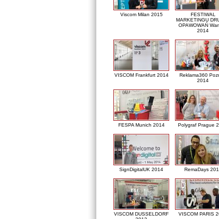
Viscom Milan 2015
FESTIWAL
MARKETINGU DRU
OPAWOWAŃ War
2014
VISCOM Frankfurt 2014
Reklama360 Poz
2014
FESPA Munich 2014
Polygraf Prague 
SignDigitalUK 2014
RemaDays 201
VISCOM DUSSELDORF
VISCOM PARIS 2