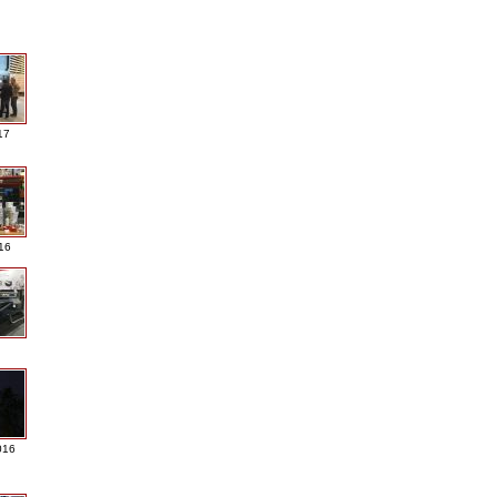
17
016
016