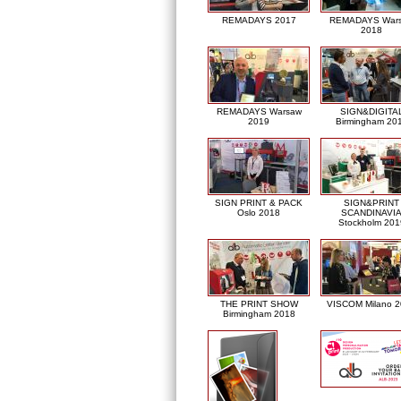
REMADAYS 2017
REMADAYS War
2018
REMADAYS Warsaw
SIGN&DIGITA
2019
Birmingham 20
SIGN PRINT & PACK
SIGN&PRINT
Oslo 2018
SCANDINAVI
Stockholm 201
THE PRINT SHOW
VISCOM Milano 
Birmingham 2018