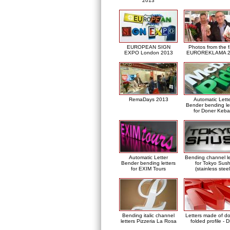
2013
EUROPEAN SIGN
Photos from the f
EXPO London 2013
EUROREKLAMA 2
RemaDays 2013
Automatic Lett
Bender bending le
for Doner Keb
Automatic Letter
Bending channel le
Bender bending letters
for Tokyo Sush
for EXIM Tours
(stainless steel
Bending italic channel
Letters made of d
letters Pizzeria La Rosa
folded profile - 