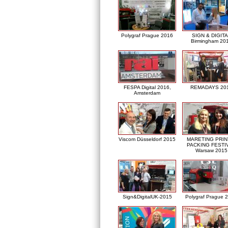
Polygraf Prague 2016
SIGN & DIGITA
Birmingham 20
FESPA Digital 2016,
REMADAYS 20
Amsterdam
Viscom Düsseldorf 2015
MARETING PRIN
PACKING FESTI
Warsaw 2015
Sign&DigitalUK-2015
Polygraf Prague 