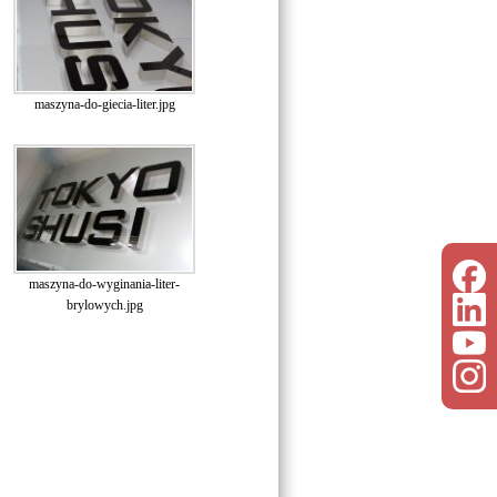
maszyna-do-giecia-liter.jpg
maszyna-do-wyginania-liter-
brylowych.jpg