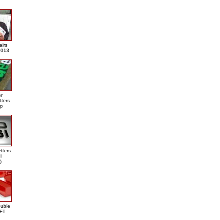
airs
013
er
tters
ap
tters
i
)
ouble
DFT