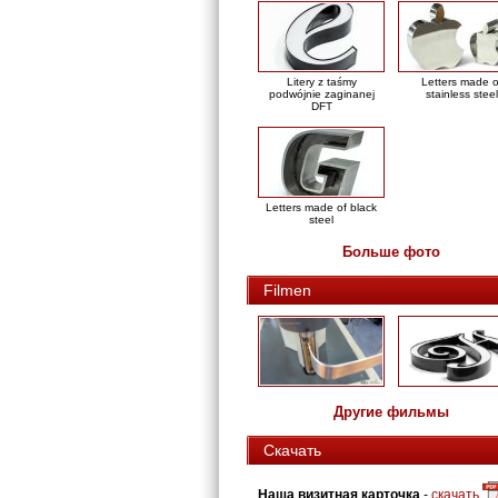
Litery z taśmy
Letters made o
podwójnie zaginanej
stainless steel
DFT
Letters made of black
steel
Больше фото
Filmen
Другие фильмы
Скачать
Наша визитная карточка
-
скачать