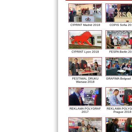
C!PRINT Madrid 2018
COPIS Sofia 20
C!PRINT Lyon 2018
FESPA Berlin 2
FESTIWAL DRUKU
GRAFIMA Belgrad
Warsaw 2018
REKLAMA POLYGRAF
REKLAMA POLY
2017
Prague 2018