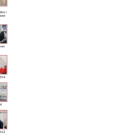
KU i
saw
nan
2014
4
013