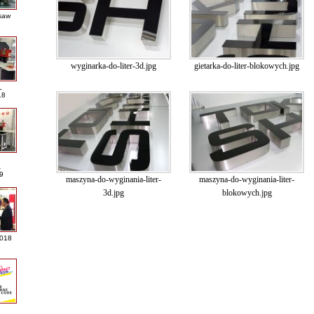
saw
wyginarka-do-liter-3d.jpg
gietarka-do-liter-blokowych.jpg
L
18
A
9
maszyna-do-wyginania-liter-
maszyna-do-wyginania-liter-
3d.jpg
blokowych.jpg
2018