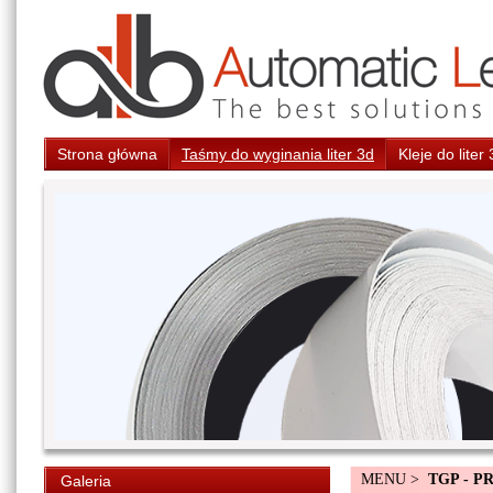
Strona główna
Taśmy do wyginania liter 3d
Kleje do liter
MENU >
TGP - P
Galeria