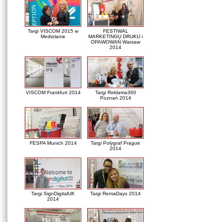
Targi VISCOM 2015 w
FESTIWAL
Mediolanie
MARKETINGU DRUKU i
OPAWOWAŃ Warsaw
2014
VISCOM Frankfurt 2014
Targi Reklama360
Poznań 2014
FESPA Munich 2014
Targi Polygraf Prague
2014
Targi SignDigitalUK
Targi RemaDays 2014
2014