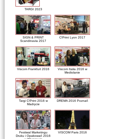
TARGI 2023
SIGN & PRINT
C!Print Lyon 2017
Scandinavia 2017
Viscom Frankfurt 2016
Viscom Italia 2016 w
Mediolanie
Targi C!Print 2016 w
DREMA 2016 Poznań
Madrycie
Festiwal Marketingu
VISCOM Paris 2016
Druku i Opakowań 2016