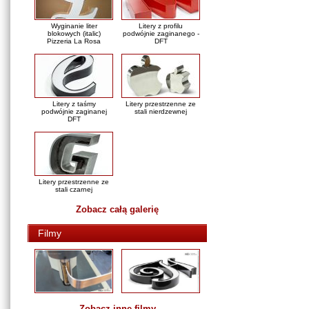
Wyginanie liter
Litery z profilu
blokowych (italic)
podwójnie zaginanego -
Pizzeria La Rosa
DFT
Litery z taśmy
Litery przestrzenne ze
podwójnie zaginanej
stali nierdzewnej
DFT
Litery przestrzenne ze
stali czarnej
Zobacz całą galerię
Filmy
Zobacz inne filmy