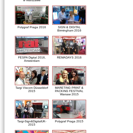
w Warszawie
Polygraf Praga 2016
SIGN & DIGITAL
Birmingham 2016
FESPA Digital 2016,
REMADAYS 2016
Amsterdam
Targi Viscom Düsseldorf
MARETING PRINT &
2015
PACKING FESTIVAL
Warsaw 2015
Targi-Sign&DigitalUK-
Polygraf Praga 2015
2015