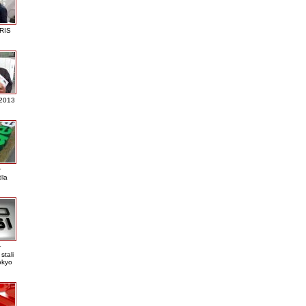
RIS
 2013
r
dla
r
stali
okyo