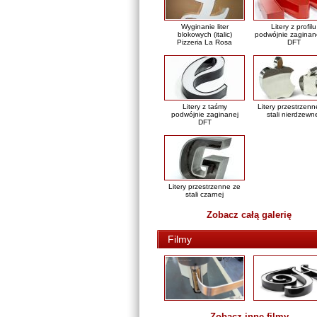
Wyginanie liter
Litery z profilu
blokowych (italic)
podwójnie zaginan
Pizzeria La Rosa
DFT
Litery z taśmy
Litery przestrzenn
podwójnie zaginanej
stali nierdzewn
DFT
Litery przestrzenne ze
stali czarnej
Zobacz całą galerię
Filmy
Zobacz inne filmy