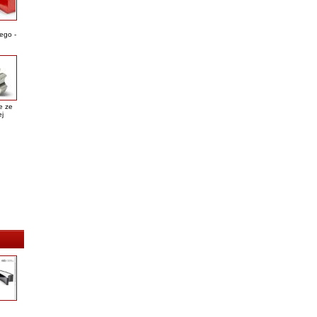
ego -
e ze
ej