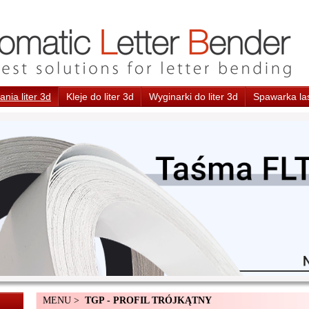
nia liter 3d
Kleje do liter 3d
Wyginarki do liter 3d
Spawarka la
MENU >
TGP - PROFIL TRÓJKĄTNY