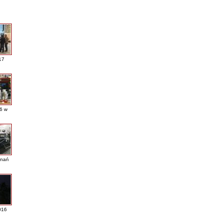
17
16 w
nań
016