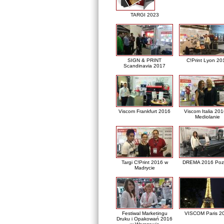
TARGI 2023
SIGN & PRINT
C!Print Lyon 20
Scandinavia 2017
Viscom Frankfurt 2016
Viscom Italia 20
Mediolanie
Targi C!Print 2016 w
DREMA 2016 Poz
Madrycie
Festiwal Marketingu
VISCOM Paris 2
Druku i Opakowań 2016