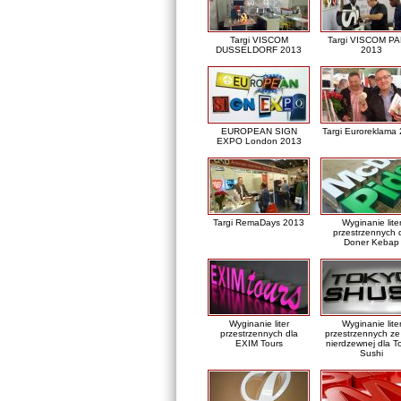
Targi VISCOM
Targi VISCOM PA
DUSSELDORF 2013
2013
EUROPEAN SIGN
Targi Euroreklama
EXPO London 2013
Targi RemaDays 2013
Wyginanie lite
przestrzennych 
Doner Kebap
Wyginanie liter
Wyginanie lite
przestrzennych dla
przestrzennych ze 
EXIM Tours
nierdzewnej dla T
Sushi