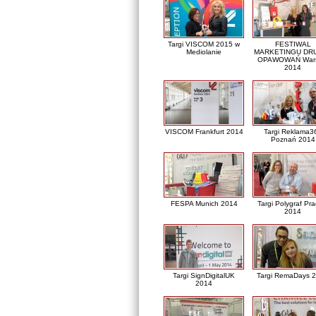
Targi VISCOM 2015 w
FESTIWAL
Mediolanie
MARKETINGU DRU
OPAWOWAŃ War
2014
VISCOM Frankfurt 2014
Targi Reklama3
Poznań 2014
FESPA Munich 2014
Targi Polygraf Pr
2014
Targi SignDigitalUK
Targi RemaDays 
2014