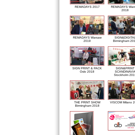
REMADAYS 2017
REMADAYS War
2018
REMADAYS Warsaw
SIGN&DIGITA
2019
Birmingham 20
SIGN PRINT & PACK
SIGN&PRINT
Oslo 2018
SCANDINAVI
Stockholm 201
THE PRINT SHOW
VISCOM Milano 
Birmingham 2018