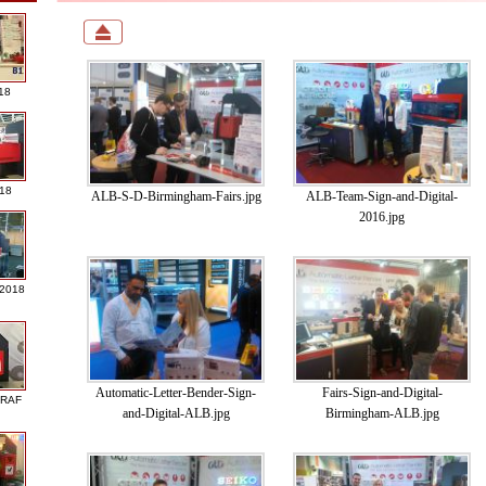
18
018
ALB-S-D-Birmingham-Fairs.jpg
ALB-Team-Sign-and-Digital-
2016.jpg
 2018
Automatic-Letter-Bender-Sign-
Fairs-Sign-and-Digital-
GRAF
and-Digital-ALB.jpg
Birmingham-ALB.jpg