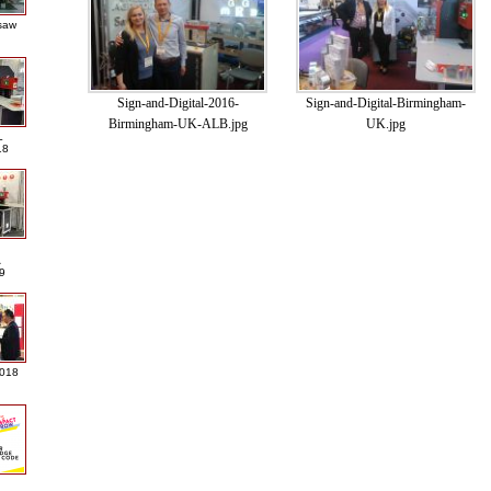
saw
Sign-and-Digital-2016-
Sign-and-Digital-Birmingham-
Birmingham-UK-ALB.jpg
UK.jpg
L
18
A
9
2018