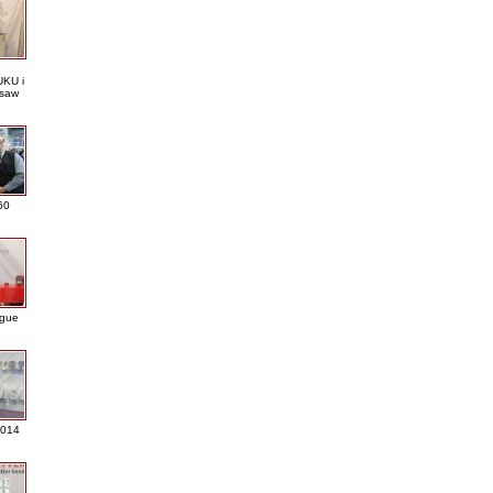
KU i
saw
60
ague
2014