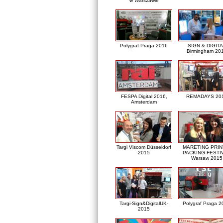
w Warszawie
Polygraf Praga 2016
SIGN & DIGITA
Birmingham 20
FESPA Digital 2016,
REMADAYS 20
Amsterdam
Targi Viscom Düsseldorf
MARETING PRIN
2015
PACKING FESTI
Warsaw 2015
Targi-Sign&DigitalUK-
Polygraf Praga 2
2015