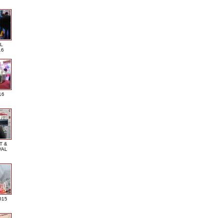
L
16
16
T &
VAL
015