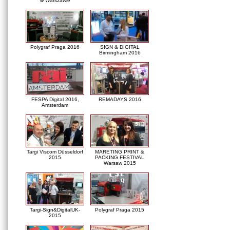
w Warszawie
Polygraf Praga 2016
SIGN & DIGITAL
Birmingham 2016
FESPA Digital 2016,
REMADAYS 2016
Amsterdam
Targi Viscom Düsseldorf
MARETING PRINT &
2015
PACKING FESTIVAL
Warsaw 2015
Targi-Sign&DigitalUK-
Polygraf Praga 2015
2015