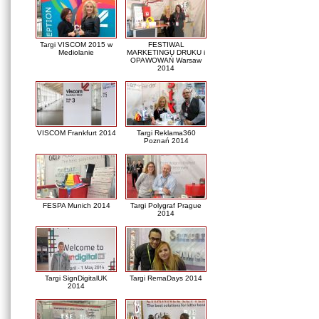
Targi VISCOM 2015 w
FESTIWAL
Mediolanie
MARKETINGU DRUKU i
OPAWOWAŃ Warsaw
2014
VISCOM Frankfurt 2014
Targi Reklama360
Poznań 2014
FESPA Munich 2014
Targi Polygraf Prague
2014
Targi SignDigitalUK
Targi RemaDays 2014
2014