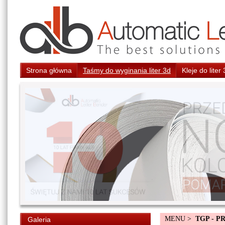
Strona główna
Taśmy do wyginania liter 3d
Kleje do liter
MENU >
TGP - P
Galeria