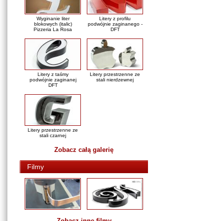
Wyginanie liter
Litery z profilu
blokowych (italic)
podwójnie zaginanego -
Pizzeria La Rosa
DFT
Litery z taśmy
Litery przestrzenne ze
podwójnie zaginanej
stali nierdzewnej
DFT
Litery przestrzenne ze
stali czarnej
Zobacz całą galerię
Filmy
Zobacz inne filmy