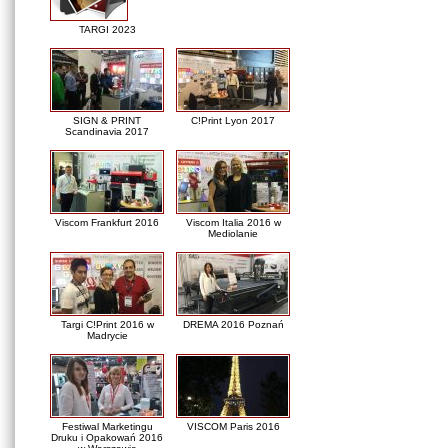
TARGI 2023
SIGN & PRINT
C!Print Lyon 2017
Scandinavia 2017
Viscom Frankfurt 2016
Viscom Italia 2016 w
Mediolanie
Targi C!Print 2016 w
DREMA 2016 Poznań
Madrycie
Festiwal Marketingu
VISCOM Paris 2016
Druku i Opakowań 2016