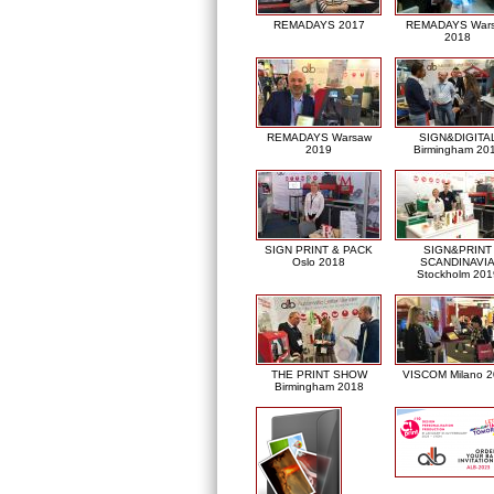
REMADAYS 2017
REMADAYS War
2018
REMADAYS Warsaw
SIGN&DIGITA
2019
Birmingham 20
SIGN PRINT & PACK
SIGN&PRINT
Oslo 2018
SCANDINAVI
Stockholm 201
THE PRINT SHOW
VISCOM Milano 
Birmingham 2018