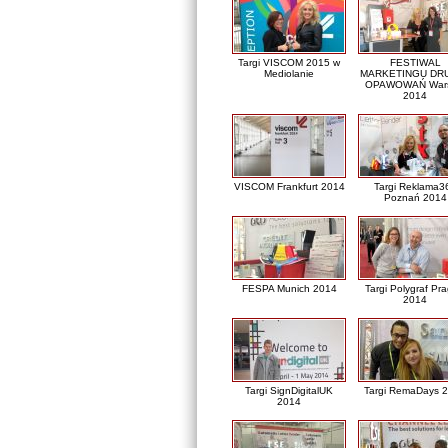
Targi VISCOM 2015 w
FESTIWAL
Mediolanie
MARKETINGU DRU
OPAWOWAŃ War
2014
VISCOM Frankfurt 2014
Targi Reklama3
Poznań 2014
FESPA Munich 2014
Targi Polygraf Pr
2014
Targi SignDigitalUK
Targi RemaDays 
2014