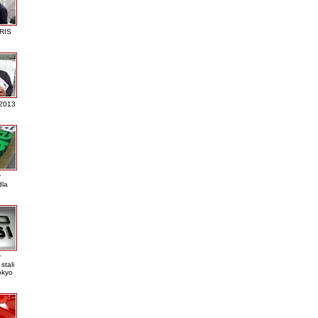
RIS
 2013
r
dla
r
stali
okyo