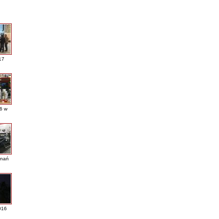
17
16 w
nań
016