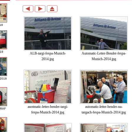
18
018
ALB-targi-fespa-Munich-
Automatic-Letter-Bender-fespa-
2014.jpg
Munich-2014.jpg
 2018
auotmatic-letter-bender-targi-
automatic-letter-bender-na-
GRAF
fespa-Munich-2014.jpg
targach-fespa-Munich-2014.jpg