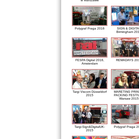
w Warszawie
Polygraf Praga 2016
SIGN & DIGITA
Birmingham 20
FESPA Digital 2016,
REMADAYS 20
Amsterdam
Targi Viscom Düsseldorf
MARETING PRIN
2015
PACKING FESTI
Warsaw 2015
Targi-Sign&DigitalUK-
Polygraf Praga 2
2015