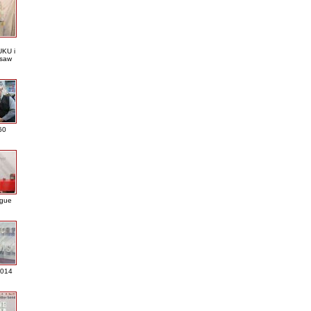
KU i
saw
60
ague
2014