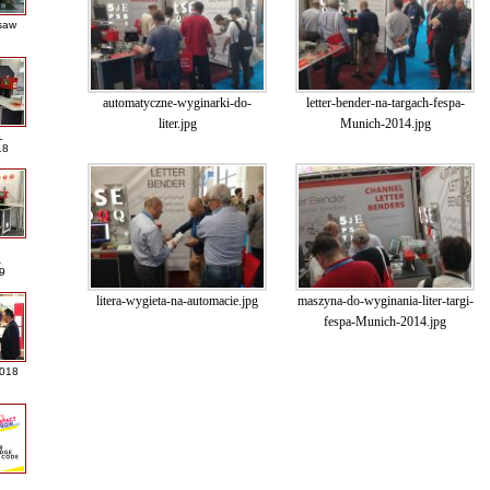
saw
automatyczne-wyginarki-do-
letter-bender-na-targach-fespa-
liter.jpg
Munich-2014.jpg
L
18
A
9
litera-wygieta-na-automacie.jpg
maszyna-do-wyginania-liter-targi-
fespa-Munich-2014.jpg
2018