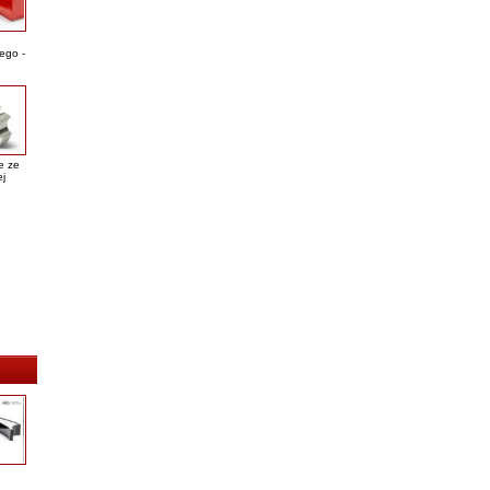
ego -
e ze
ej