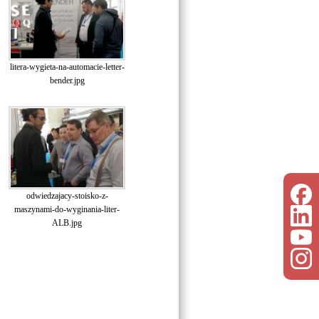
litera-wygieta-na-automacie-letter-
bender.jpg
odwiedzajacy-stoisko-z-
maszynami-do-wyginania-liter-
ALB.jpg