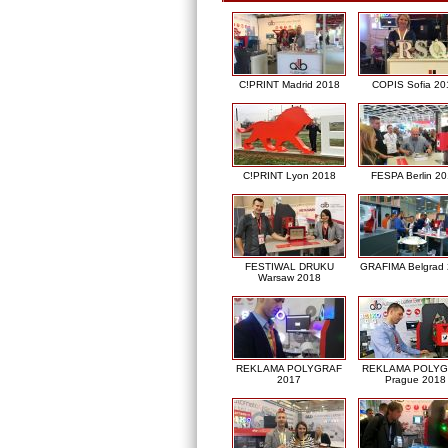
C!PRINT Madrid 2018
COPIS Sofia 20
C!PRINT Lyon 2018
FESPA Berlin 2
FESTIWAL DRUKU
GRAFIMA Belgrad
Warsaw 2018
REKLAMA POLYGRAF
REKLAMA POLY
2017
Prague 2018