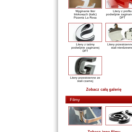
Wyginanie liter
Litery z profilu
blokowych (italic)
podwójnie zaginan
Pizzeria La Rosa
DFT
Litery z taśmy
Litery przestrzenn
podwójnie zaginanej
stali nierdzewn
DFT
Litery przestrzenne ze
stali czarnej
Zobacz całą galerię
Filmy
Zobacz inne filmy