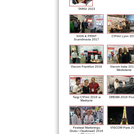
TARGI 2023
SIGN & PRINT
C!Print Lyon 20
Scandinavia 2017
Viscom Frankfurt 2016
Viscom Italia 20
Mediolanie
Targi C!Print 2016 w
DREMA 2016 Poz
Madrycie
Festiwal Marketingu
VISCOM Paris 2
Druku i Opakowań 2016