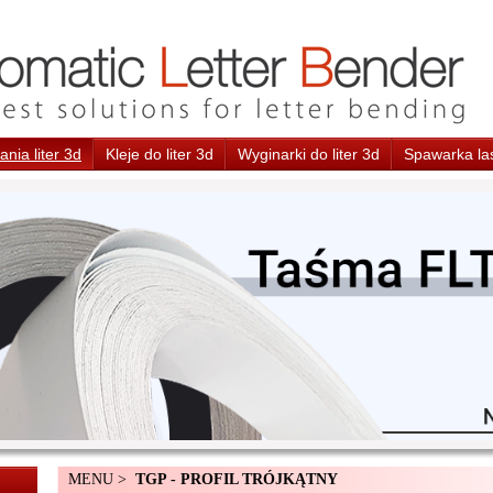
nia liter 3d
Kleje do liter 3d
Wyginarki do liter 3d
Spawarka la
MENU >
TGP - PROFIL TRÓJKĄTNY