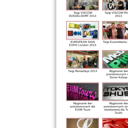
Targi VISCOM
Targi VISCOM PA
DUSSELDORF 2013
2013
EUROPEAN SIGN
Targi Euroreklama
EXPO London 2013
Targi RemaDays 2013
Wyginanie lite
przestrzennych 
Doner Kebap
Wyginanie liter
Wyginanie lite
przestrzennych dla
przestrzennych ze 
EXIM Tours
nierdzewnej dla T
Sushi