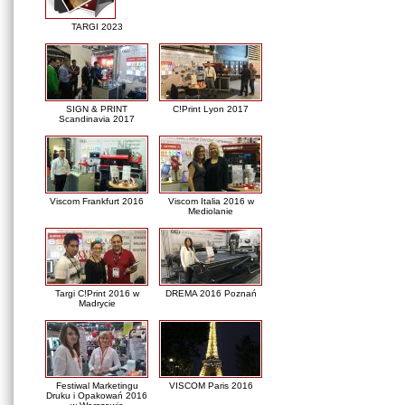
TARGI 2023
SIGN & PRINT
C!Print Lyon 2017
Scandinavia 2017
Viscom Frankfurt 2016
Viscom Italia 2016 w
Mediolanie
Targi C!Print 2016 w
DREMA 2016 Poznań
Madrycie
Festiwal Marketingu
VISCOM Paris 2016
Druku i Opakowań 2016