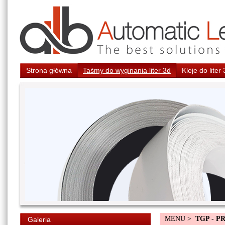
Strona główna
Taśmy do wyginania liter 3d
Kleje do liter
MENU >
TGP - P
Galeria