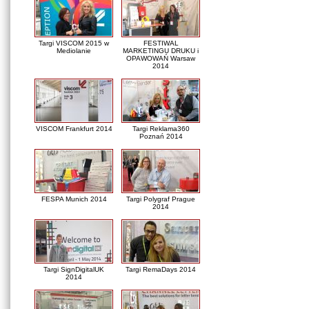
Targi VISCOM 2015 w
FESTIWAL
Mediolanie
MARKETINGU DRUKU i
OPAWOWAŃ Warsaw
2014
VISCOM Frankfurt 2014
Targi Reklama360
Poznań 2014
FESPA Munich 2014
Targi Polygraf Prague
2014
Targi SignDigitalUK
Targi RemaDays 2014
2014