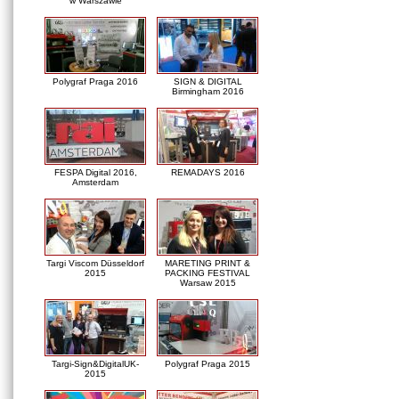
w Warszawie
Polygraf Praga 2016
SIGN & DIGITAL
Birmingham 2016
FESPA Digital 2016,
REMADAYS 2016
Amsterdam
Targi Viscom Düsseldorf
MARETING PRINT &
2015
PACKING FESTIVAL
Warsaw 2015
Targi-Sign&DigitalUK-
Polygraf Praga 2015
2015