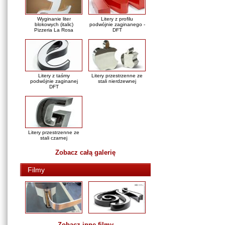
Wyginanie liter
Litery z profilu
blokowych (italic)
podwójnie zaginanego -
Pizzeria La Rosa
DFT
Litery z taśmy
Litery przestrzenne ze
podwójnie zaginanej
stali nierdzewnej
DFT
Litery przestrzenne ze
stali czarnej
Zobacz całą galerię
Filmy
Zobacz inne filmy