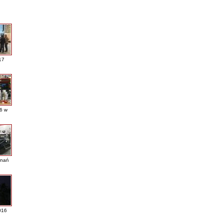
17
16 w
nań
016