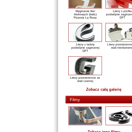
Wyginanie liter
Litery z profilu
blokowych (italic)
podwójnie zaginan
Pizzeria La Rosa
DFT
Litery z taśmy
Litery przestrzenn
podwójnie zaginanej
stali nierdzewn
DFT
Litery przestrzenne ze
stali czarnej
Zobacz całą galerię
Filmy
Zobacz inne filmy