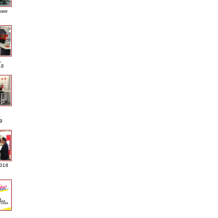
saw
L
18
A
9
2018