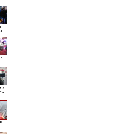
L
16
16
T &
VAL
015