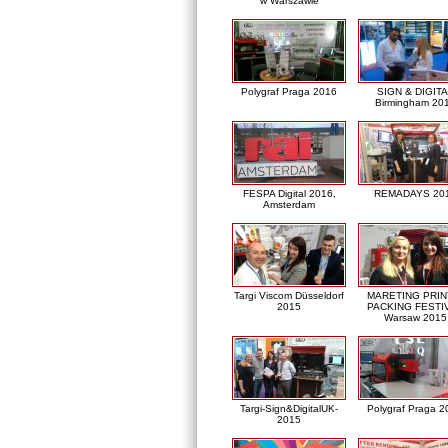
w Warszawie
Polygraf Praga 2016
SIGN & DIGITA
Birmingham 20
FESPA Digital 2016,
REMADAYS 20
Amsterdam
Targi Viscom Düsseldorf
MARETING PRIN
2015
PACKING FESTI
Warsaw 2015
Targi-Sign&DigitalUK-
Polygraf Praga 2
2015