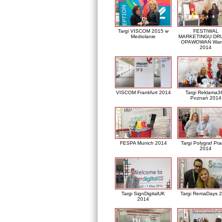
Targi VISCOM 2015 w
FESTIWAL
Mediolanie
MARKETINGU DRU
OPAWOWAŃ War
2014
VISCOM Frankfurt 2014
Targi Reklama3
Poznań 2014
FESPA Munich 2014
Targi Polygraf Pr
2014
Targi SignDigitalUK
Targi RemaDays 
2014