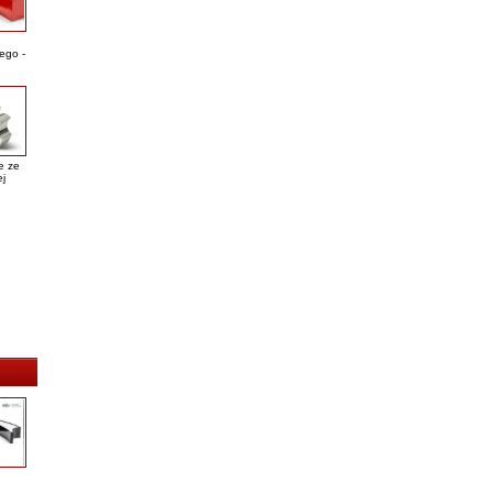
ego -
e ze
ej