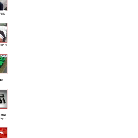
RIS
 2013
r
dla
r
stali
okyo