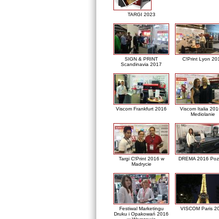
TARGI 2023
SIGN & PRINT
C!Print Lyon 20
Scandinavia 2017
Viscom Frankfurt 2016
Viscom Italia 20
Mediolanie
Targi C!Print 2016 w
DREMA 2016 Poz
Madrycie
Festiwal Marketingu
VISCOM Paris 2
Druku i Opakowań 2016