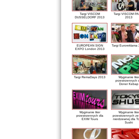
Targi VISCOM
Targi VISCOM PA
DUSSELDORF 2013
2013
EUROPEAN SIGN
Targi Euroreklama
EXPO London 2013
Targi RemaDays 2013
Wyginanie lite
przestrzennych 
Doner Kebap
Wyginanie liter
Wyginanie lite
przestrzennych dla
przestrzennych ze 
EXIM Tours
nierdzewnej dla T
Sushi