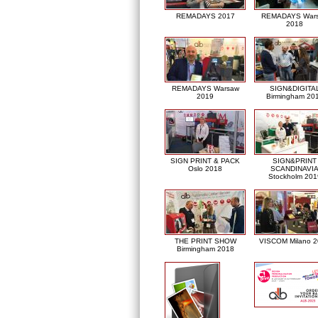
REMADAYS 2017
REMADAYS War
2018
REMADAYS Warsaw
SIGN&DIGITA
2019
Birmingham 20
SIGN PRINT & PACK
SIGN&PRINT
Oslo 2018
SCANDINAVI
Stockholm 201
THE PRINT SHOW
VISCOM Milano 
Birmingham 2018