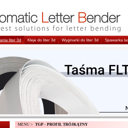
nia liter 3d
Kleje do liter 3d
Wyginarki do liter 3d
Spawarka la
MENU >
TGP - PROFIL TRÓJKĄTNY