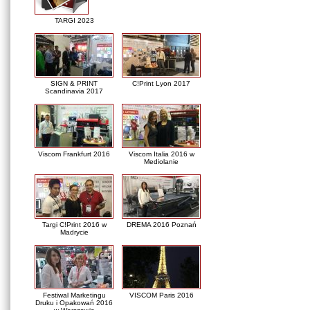
TARGI 2023
SIGN & PRINT
C!Print Lyon 2017
Scandinavia 2017
Viscom Frankfurt 2016
Viscom Italia 2016 w
Mediolanie
Targi C!Print 2016 w
DREMA 2016 Poznań
Madrycie
Festiwal Marketingu
VISCOM Paris 2016
Druku i Opakowań 2016