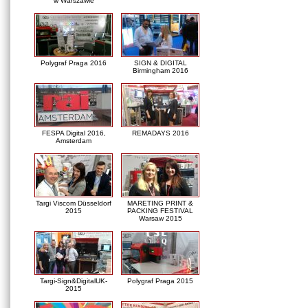
w Warszawie
Polygraf Praga 2016
SIGN & DIGITAL
Birmingham 2016
FESPA Digital 2016,
REMADAYS 2016
Amsterdam
Targi Viscom Düsseldorf
MARETING PRINT &
2015
PACKING FESTIVAL
Warsaw 2015
Targi-Sign&DigitalUK-
Polygraf Praga 2015
2015