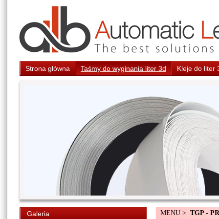
Strona główna
Taśmy do wyginania liter 3d
Kleje do liter
MENU >
TGP - P
Galeria