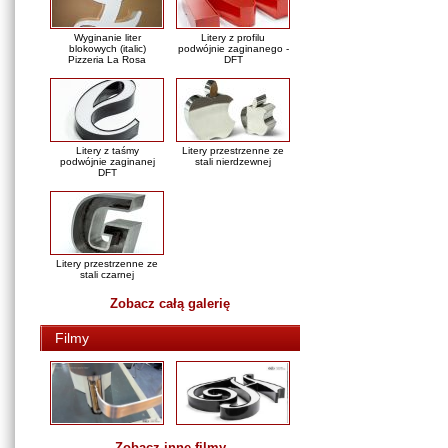
Wyginanie liter
Litery z profilu
blokowych (italic)
podwójnie zaginanego -
Pizzeria La Rosa
DFT
Litery z taśmy
Litery przestrzenne ze
podwójnie zaginanej
stali nierdzewnej
DFT
Litery przestrzenne ze
stali czarnej
Zobacz całą galerię
Filmy
Zobacz inne filmy