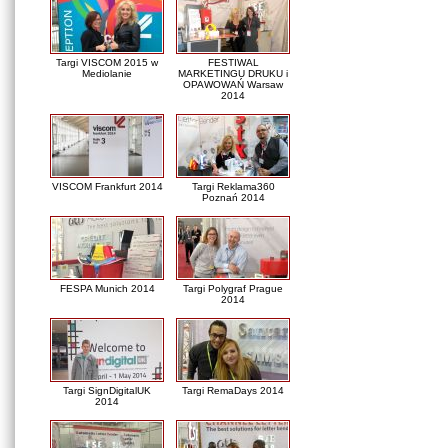
Targi VISCOM 2015 w
FESTIWAL
Mediolanie
MARKETINGU DRUKU i
OPAWOWAŃ Warsaw
2014
VISCOM Frankfurt 2014
Targi Reklama360
Poznań 2014
FESPA Munich 2014
Targi Polygraf Prague
2014
Targi SignDigitalUK
Targi RemaDays 2014
2014