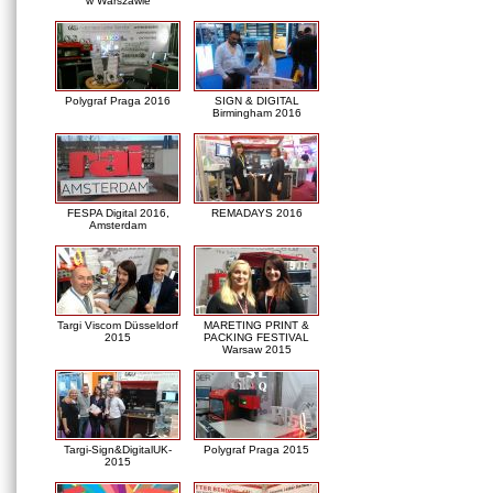
w Warszawie
Polygraf Praga 2016
SIGN & DIGITAL
Birmingham 2016
FESPA Digital 2016,
REMADAYS 2016
Amsterdam
Targi Viscom Düsseldorf
MARETING PRINT &
2015
PACKING FESTIVAL
Warsaw 2015
Targi-Sign&DigitalUK-
Polygraf Praga 2015
2015