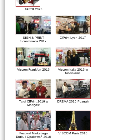
TARGI 2023
SIGN & PRINT
C!Print Lyon 2017
Scandinavia 2017
Viscom Frankfurt 2016
Viscom Italia 2016 w
Mediolanie
Targi C!Print 2016 w
DREMA 2016 Poznań
Madrycie
Festiwal Marketingu
VISCOM Paris 2016
Druku i Opakowań 2016