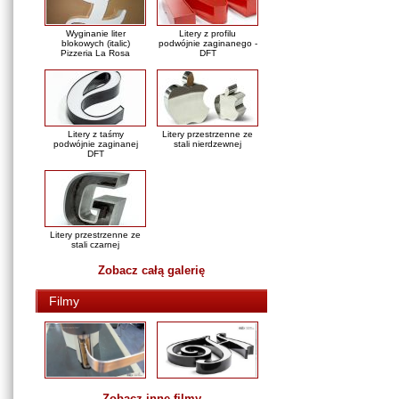
Wyginanie liter
Litery z profilu
blokowych (italic)
podwójnie zaginanego -
Pizzeria La Rosa
DFT
Litery z taśmy
Litery przestrzenne ze
podwójnie zaginanej
stali nierdzewnej
DFT
Litery przestrzenne ze
stali czarnej
Zobacz całą galerię
Filmy
Zobacz inne filmy