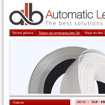
Strona główna
Taśmy do wyginania liter 3d
Kleje do liter
MENU >
TGP - P
Galeria