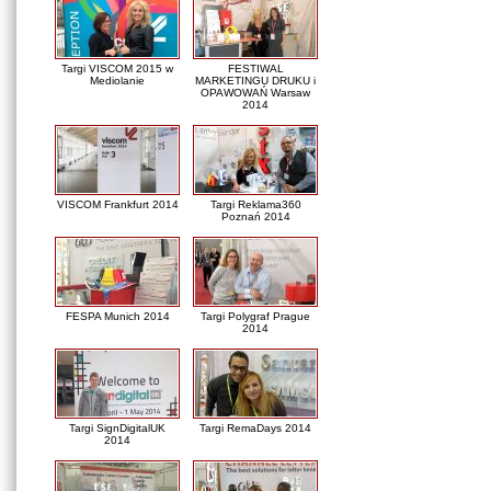
Targi VISCOM 2015 w
FESTIWAL
Mediolanie
MARKETINGU DRUKU i
OPAWOWAŃ Warsaw
2014
VISCOM Frankfurt 2014
Targi Reklama360
Poznań 2014
FESPA Munich 2014
Targi Polygraf Prague
2014
Targi SignDigitalUK
Targi RemaDays 2014
2014