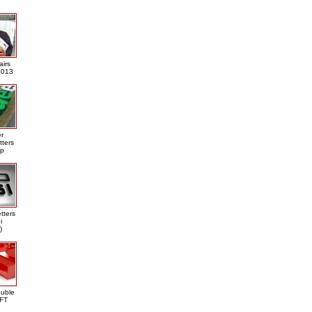
airs
013
er
tters
ap
tters
i
)
ouble
DFT