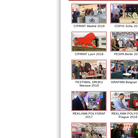
C!PRINT Madrid 2018
COPIS Sofia 20
C!PRINT Lyon 2018
FESPA Berlin 2
FESTIWAL DRUKU
GRAFIMA Belgrad
Warsaw 2018
REKLAMA POLYGRAF
REKLAMA POLY
2017
Prague 2018