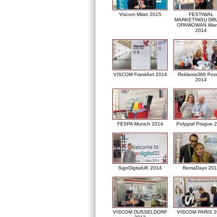
Viscom Milan 2015
FESTIWAL
MARKETINGU DRU
OPAWOWAŃ War
2014
VISCOM Frankfurt 2014
Reklama360 Poz
2014
FESPA Munich 2014
Polygraf Prague 
SignDigitalUK 2014
RemaDays 201
VISCOM DUSSELDORF
VISCOM PARIS 2