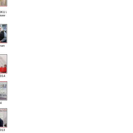
KU i
saw
nan
2014
4
013