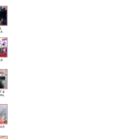
L
16
16
T &
VAL
015