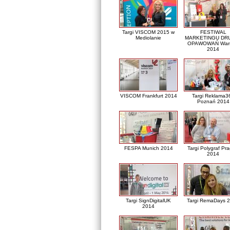
Targi VISCOM 2015 w
FESTIWAL
Mediolanie
MARKETINGU DRU
OPAWOWAŃ War
2014
VISCOM Frankfurt 2014
Targi Reklama3
Poznań 2014
FESPA Munich 2014
Targi Polygraf Pr
2014
Targi SignDigitalUK
Targi RemaDays 
2014