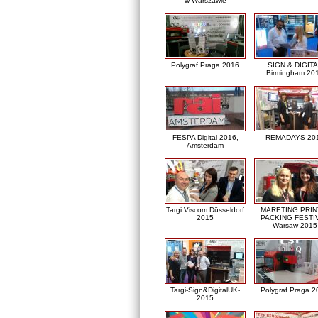
w Warszawie
Polygraf Praga 2016
SIGN & DIGITA
Birmingham 20
FESPA Digital 2016,
REMADAYS 20
Amsterdam
Targi Viscom Düsseldorf
MARETING PRIN
2015
PACKING FESTI
Warsaw 2015
Targi-Sign&DigitalUK-
Polygraf Praga 2
2015