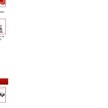
ego -
e ze
ej