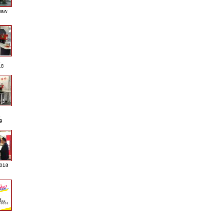
saw
L
18
A
9
2018