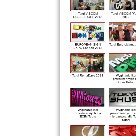
Targi VISCOM
Targi VISCOM PA
DUSSELDORF 2013
2013
EUROPEAN SIGN
Targi Euroreklama
EXPO London 2013
Targi RemaDays 2013
Wyginanie lite
przestrzennych 
Doner Kebap
Wyginanie liter
Wyginanie lite
przestrzennych dla
przestrzennych ze 
EXIM Tours
nierdzewnej dla T
Sushi