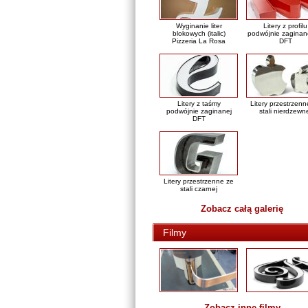
Wyginanie liter
Litery z profilu
blokowych (italic)
podwójnie zaginan
Pizzeria La Rosa
DFT
Litery z taśmy
Litery przestrzenn
podwójnie zaginanej
stali nierdzewn
DFT
Litery przestrzenne ze
stali czarnej
Zobacz całą galerię
Filmy
Zobacz inne filmy