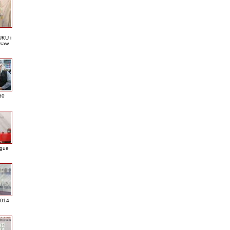
KU i
saw
60
ague
2014