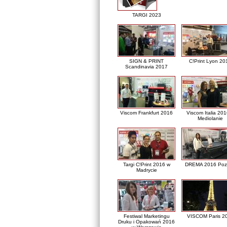
TARGI 2023
SIGN & PRINT
C!Print Lyon 20
Scandinavia 2017
Viscom Frankfurt 2016
Viscom Italia 20
Mediolanie
Targi C!Print 2016 w
DREMA 2016 Poz
Madrycie
Festiwal Marketingu
VISCOM Paris 2
Druku i Opakowań 2016