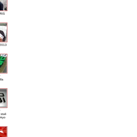
RIS
 2013
r
dla
r
stali
okyo