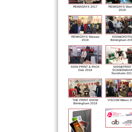
REMADAYS 2017
REMADAYS War
2018
REMADAYS Warsaw
SIGN&DIGITA
2019
Birmingham 20
SIGN PRINT & PACK
SIGN&PRINT
Oslo 2018
SCANDINAVI
Stockholm 201
THE PRINT SHOW
VISCOM Milano 
Birmingham 2018