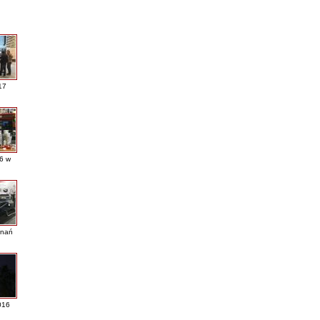
17
16 w
nań
016