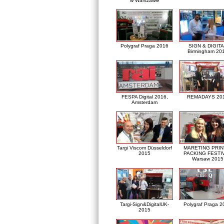
w Warszawie
Polygraf Praga 2016
SIGN & DIGITA
Birmingham 20
FESPA Digital 2016,
REMADAYS 20
Amsterdam
Targi Viscom Düsseldorf
MARETING PRIN
2015
PACKING FESTI
Warsaw 2015
Targi-Sign&DigitalUK-
Polygraf Praga 2
2015