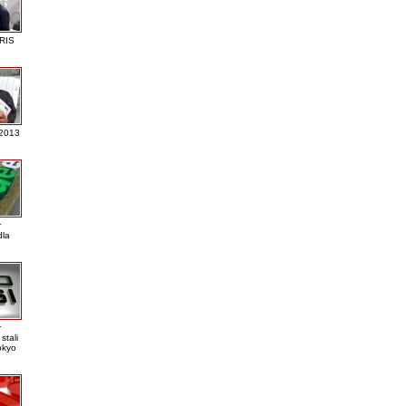
RIS
 2013
r
dla
r
stali
okyo