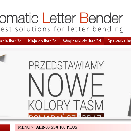
nia liter 3d
Kleje do liter 3d
Wyginarki do liter 3d
Spawarka la
MENU >
ALB-03 SSA 180 PLUS