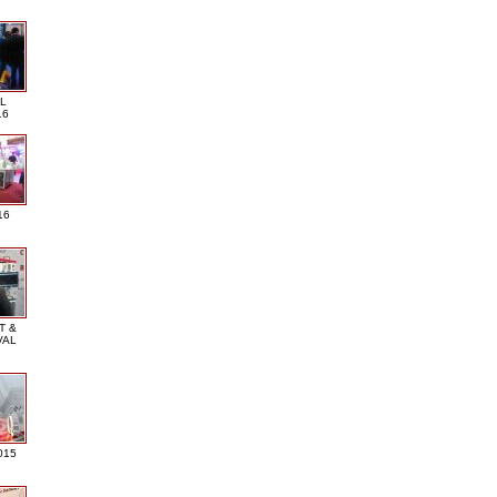
L
16
16
T &
VAL
015