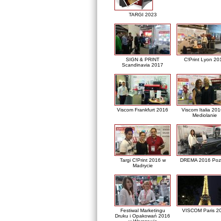
TARGI 2023
SIGN & PRINT
C!Print Lyon 20
Scandinavia 2017
Viscom Frankfurt 2016
Viscom Italia 20
Mediolanie
Targi C!Print 2016 w
DREMA 2016 Poz
Madrycie
Festiwal Marketingu
VISCOM Paris 2
Druku i Opakowań 2016