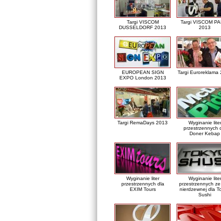
Targi VISCOM
Targi VISCOM PA
DUSSELDORF 2013
2013
EUROPEAN SIGN
Targi Euroreklama
EXPO London 2013
Targi RemaDays 2013
Wyginanie lite
przestrzennych 
Doner Kebap
Wyginanie liter
Wyginanie lite
przestrzennych dla
przestrzennych ze 
EXIM Tours
nierdzewnej dla T
Sushi