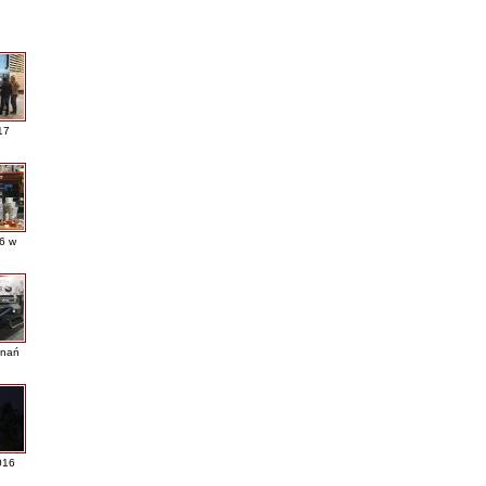
17
16 w
nań
016