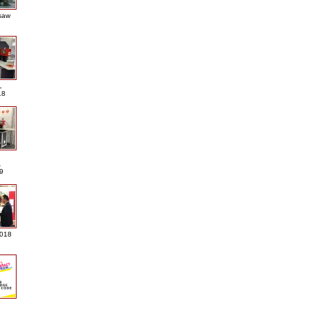
saw
L
18
A
9
2018