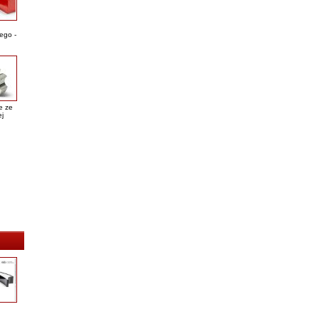
ego -
e ze
ej