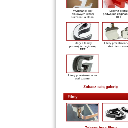
Wyginanie liter
Litery z profilu
blokowych (italic)
podwójnie zaginan
Pizzeria La Rosa
DFT
Litery z taśmy
Litery przestrzenn
podwójnie zaginanej
stali nierdzewn
DFT
Litery przestrzenne ze
stali czarnej
Zobacz całą galerię
Filmy
Zobacz inne filmy