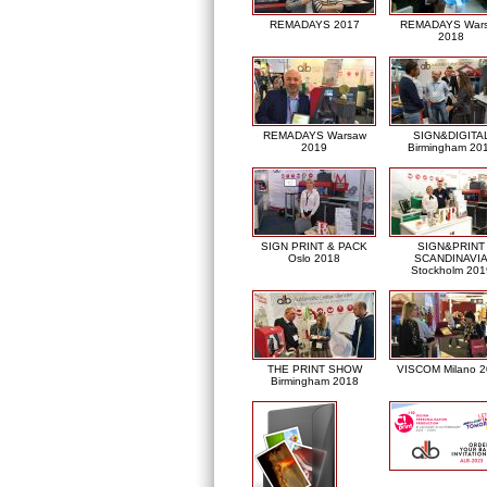
REMADAYS 2017
REMADAYS War
2018
REMADAYS Warsaw
SIGN&DIGITA
2019
Birmingham 20
SIGN PRINT & PACK
SIGN&PRINT
Oslo 2018
SCANDINAVI
Stockholm 201
THE PRINT SHOW
VISCOM Milano 
Birmingham 2018