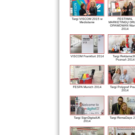
Targi VISCOM 2015 w
FESTIWAL
Mediolanie
MARKETINGU DRU
OPAWOWAŃ War
2014
VISCOM Frankfurt 2014
Targi Reklama3
Poznań 2014
FESPA Munich 2014
Targi Polygraf Pr
2014
Targi SignDigitalUK
Targi RemaDays 
2014