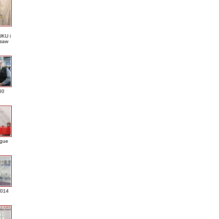
KU i
saw
60
ague
2014