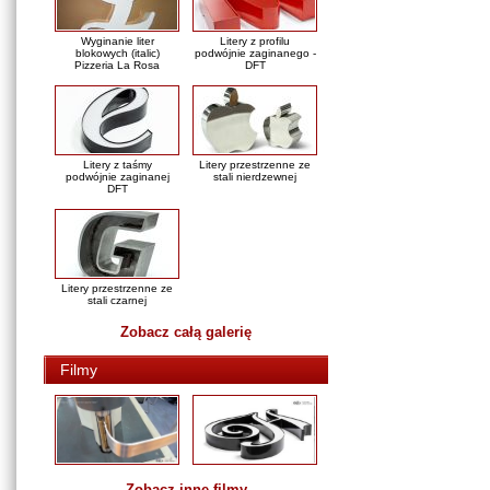
Wyginanie liter
Litery z profilu
blokowych (italic)
podwójnie zaginanego -
Pizzeria La Rosa
DFT
Litery z taśmy
Litery przestrzenne ze
podwójnie zaginanej
stali nierdzewnej
DFT
Litery przestrzenne ze
stali czarnej
Zobacz całą galerię
Filmy
Zobacz inne filmy