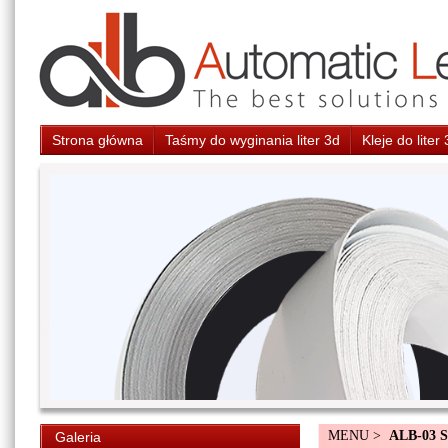
Strona główna
Taśmy do wyginania liter 3d
Kleje do liter
MENU >
ALB-03 
Galeria