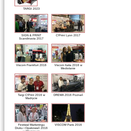
TARGI 2023
SIGN & PRINT
C!Print Lyon 2017
Scandinavia 2017
Viscom Frankfurt 2016
Viscom Italia 2016 w
Mediolanie
Targi C!Print 2016 w
DREMA 2016 Poznań
Madrycie
Festiwal Marketingu
VISCOM Paris 2016
Druku i Opakowań 2016