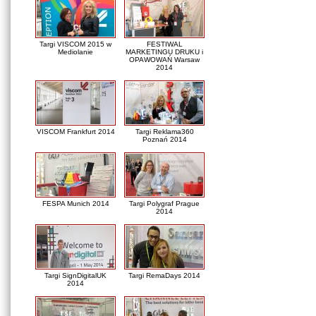
Targi VISCOM 2015 w
FESTIWAL
Mediolanie
MARKETINGU DRUKU i
OPAWOWAŃ Warsaw
2014
VISCOM Frankfurt 2014
Targi Reklama360
Poznań 2014
FESPA Munich 2014
Targi Polygraf Prague
2014
Targi SignDigitalUK
Targi RemaDays 2014
2014