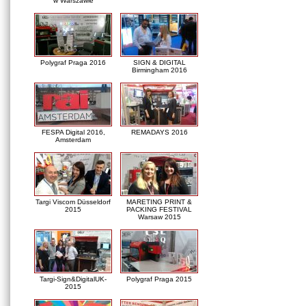
w Warszawie
Polygraf Praga 2016
SIGN & DIGITAL
Birmingham 2016
FESPA Digital 2016,
REMADAYS 2016
Amsterdam
Targi Viscom Düsseldorf
MARETING PRINT &
2015
PACKING FESTIVAL
Warsaw 2015
Targi-Sign&DigitalUK-
Polygraf Praga 2015
2015