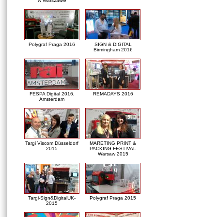
w Warszawie
Polygraf Praga 2016
SIGN & DIGITAL
Birmingham 2016
FESPA Digital 2016,
REMADAYS 2016
Amsterdam
Targi Viscom Düsseldorf
MARETING PRINT &
2015
PACKING FESTIVAL
Warsaw 2015
Targi-Sign&DigitalUK-
Polygraf Praga 2015
2015