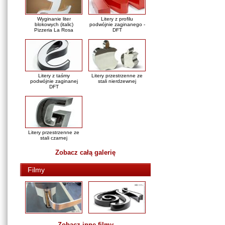
Wyginanie liter
Litery z profilu
blokowych (italic)
podwójnie zaginanego -
Pizzeria La Rosa
DFT
Litery z taśmy
Litery przestrzenne ze
podwójnie zaginanej
stali nierdzewnej
DFT
Litery przestrzenne ze
stali czarnej
Zobacz całą galerię
Filmy
Zobacz inne filmy