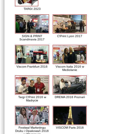
TARGI 2023
SIGN & PRINT
C!Print Lyon 2017
Scandinavia 2017
Viscom Frankfurt 2016
Viscom Italia 2016 w
Mediolanie
Targi C!Print 2016 w
DREMA 2016 Poznań
Madrycie
Festiwal Marketingu
VISCOM Paris 2016
Druku i Opakowań 2016