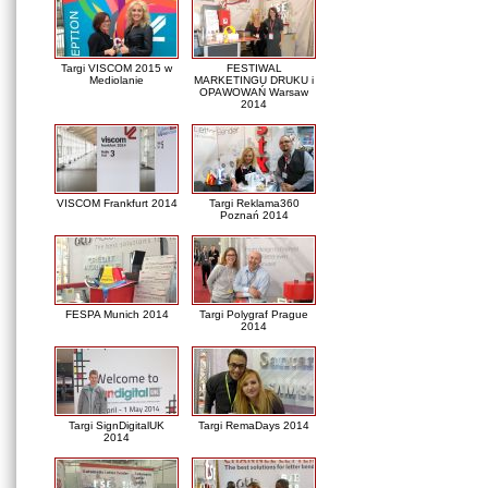
Targi VISCOM 2015 w
FESTIWAL
Mediolanie
MARKETINGU DRUKU i
OPAWOWAŃ Warsaw
2014
VISCOM Frankfurt 2014
Targi Reklama360
Poznań 2014
FESPA Munich 2014
Targi Polygraf Prague
2014
Targi SignDigitalUK
Targi RemaDays 2014
2014