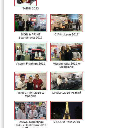
TARGI 2023
SIGN & PRINT
C!Print Lyon 2017
Scandinavia 2017
Viscom Frankfurt 2016
Viscom Italia 2016 w
Mediolanie
Targi C!Print 2016 w
DREMA 2016 Poznań
Madrycie
Festiwal Marketingu
VISCOM Paris 2016
Druku i Opakowań 2016