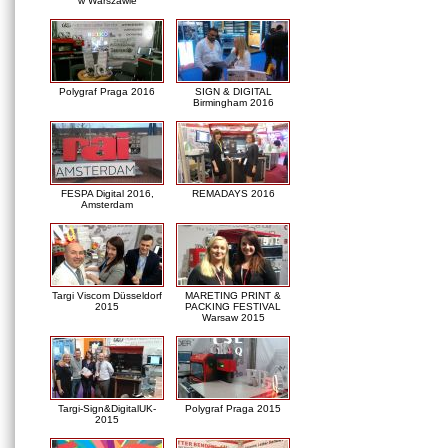
w Warszawie
Polygraf Praga 2016
SIGN & DIGITAL
Birmingham 2016
FESPA Digital 2016,
REMADAYS 2016
Amsterdam
Targi Viscom Düsseldorf
MARETING PRINT &
2015
PACKING FESTIVAL
Warsaw 2015
Targi-Sign&DigitalUK-
Polygraf Praga 2015
2015