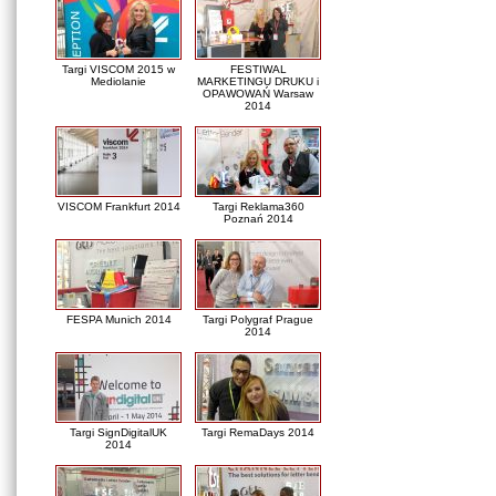
Targi VISCOM 2015 w
FESTIWAL
Mediolanie
MARKETINGU DRUKU i
OPAWOWAŃ Warsaw
2014
VISCOM Frankfurt 2014
Targi Reklama360
Poznań 2014
FESPA Munich 2014
Targi Polygraf Prague
2014
Targi SignDigitalUK
Targi RemaDays 2014
2014