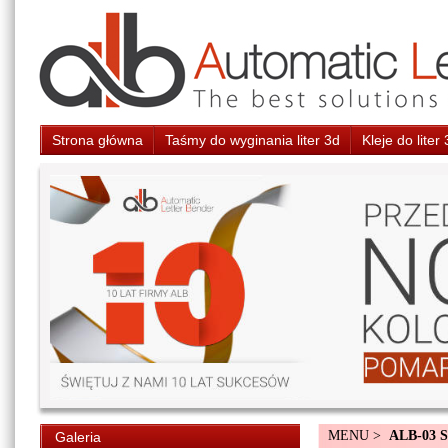
Strona główna
Taśmy do wyginania liter 3d
Kleje do liter
MENU >
ALB-03 
Galeria