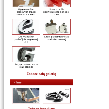
Wyginanie liter
Litery z profilu
blokowych (italic)
podwójnie zaginanego -
Pizzeria La Rosa
DFT
Litery z taśmy
Litery przestrzenne ze
podwójnie zaginanej
stali nierdzewnej
DFT
Litery przestrzenne ze
stali czarnej
Zobacz całą galerię
Filmy
Zobacz inne filmy