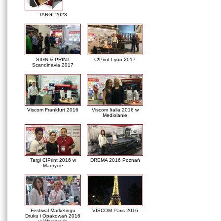
TARGI 2023
SIGN & PRINT
C!Print Lyon 2017
Scandinavia 2017
Viscom Frankfurt 2016
Viscom Italia 2016 w
Mediolanie
Targi C!Print 2016 w
DREMA 2016 Poznań
Madrycie
Festiwal Marketingu
VISCOM Paris 2016
Druku i Opakowań 2016