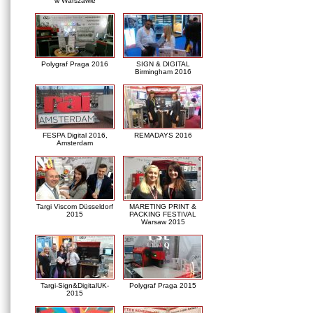
w Warszawie
Polygraf Praga 2016
SIGN & DIGITAL
Birmingham 2016
FESPA Digital 2016,
REMADAYS 2016
Amsterdam
Targi Viscom Düsseldorf
MARETING PRINT &
2015
PACKING FESTIVAL
Warsaw 2015
Targi-Sign&DigitalUK-
Polygraf Praga 2015
2015