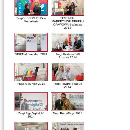
Targi VISCOM 2015 w
FESTIWAL
Mediolanie
MARKETINGU DRUKU i
OPAWOWAŃ Warsaw
2014
VISCOM Frankfurt 2014
Targi Reklama360
Poznań 2014
FESPA Munich 2014
Targi Polygraf Prague
2014
Targi SignDigitalUK
Targi RemaDays 2014
2014