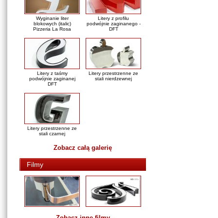
Wyginanie liter
Litery z profilu
blokowych (italic)
podwójnie zaginanego -
Pizzeria La Rosa
DFT
Litery z taśmy
Litery przestrzenne ze
podwójnie zaginanej
stali nierdzewnej
DFT
Litery przestrzenne ze
stali czarnej
Zobacz całą galerię
Filmy
Zobacz inne filmy