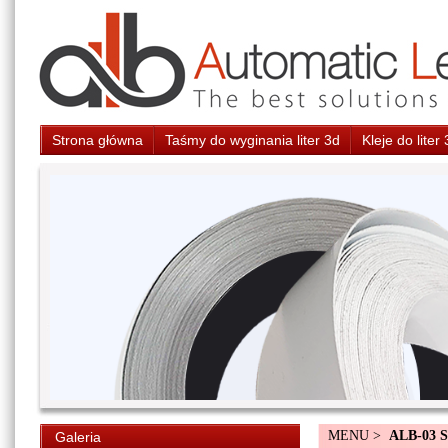
Strona główna
Taśmy do wyginania liter 3d
Kleje do liter
MENU >
ALB-03 
Galeria