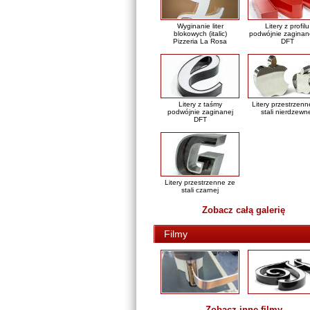
Wyginanie liter
Litery z profilu
blokowych (italic)
podwójnie zaginan
Pizzeria La Rosa
DFT
Litery z taśmy
Litery przestrzenn
podwójnie zaginanej
stali nierdzewn
DFT
Litery przestrzenne ze
stali czarnej
Zobacz całą galerię
Filmy
Zobacz inne filmy