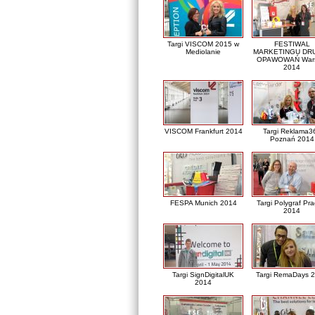
Targi VISCOM 2015 w
FESTIWAL
Mediolanie
MARKETINGU DRU
OPAWOWAŃ War
2014
VISCOM Frankfurt 2014
Targi Reklama3
Poznań 2014
FESPA Munich 2014
Targi Polygraf Pr
2014
Targi SignDigitalUK
Targi RemaDays 
2014