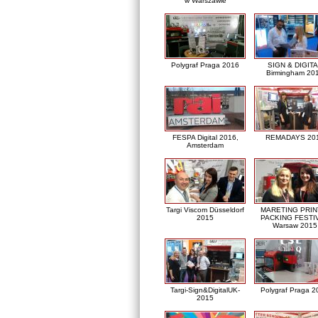
w Warszawie
Polygraf Praga 2016
SIGN & DIGITA
Birmingham 20
FESPA Digital 2016,
REMADAYS 20
Amsterdam
Targi Viscom Düsseldorf
MARETING PRIN
2015
PACKING FESTI
Warsaw 2015
Targi-Sign&DigitalUK-
Polygraf Praga 2
2015