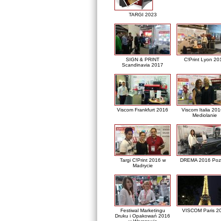
TARGI 2023
SIGN & PRINT
C!Print Lyon 20
Scandinavia 2017
Viscom Frankfurt 2016
Viscom Italia 20
Mediolanie
Targi C!Print 2016 w
DREMA 2016 Poz
Madrycie
Festiwal Marketingu
VISCOM Paris 2
Druku i Opakowań 2016