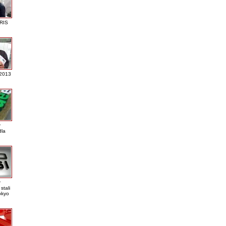
RIS
 2013
r
dla
r
stali
okyo