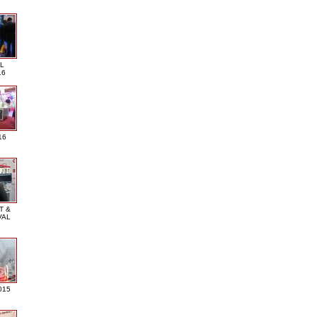
L
16
16
T &
VAL
015