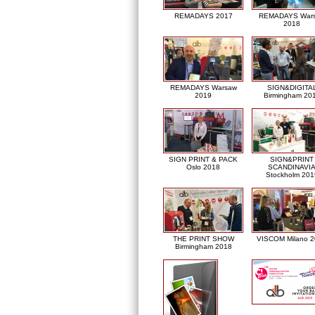
REMADAYS 2017
REMADAYS War
2018
REMADAYS Warsaw
SIGN&DIGITA
2019
Birmingham 20
SIGN PRINT & PACK
SIGN&PRINT
Oslo 2018
SCANDINAVI
Stockholm 201
THE PRINT SHOW
VISCOM Milano 
Birmingham 2018