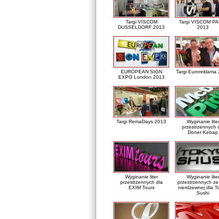
Targi VISCOM
Targi VISCOM PA
DUSSELDORF 2013
2013
EUROPEAN SIGN
Targi Euroreklama
EXPO London 2013
Targi RemaDays 2013
Wyginanie lite
przestrzennych 
Doner Kebap
Wyginanie liter
Wyginanie lite
przestrzennych dla
przestrzennych ze 
EXIM Tours
nierdzewnej dla T
Sushi