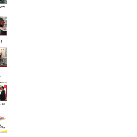
saw
L
18
A
9
2018