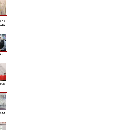
KU i
saw
60
ague
2014