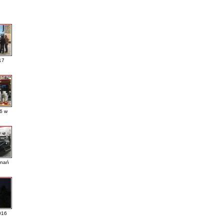
17
16 w
nań
016