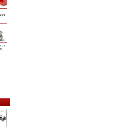
ego -
e ze
ej